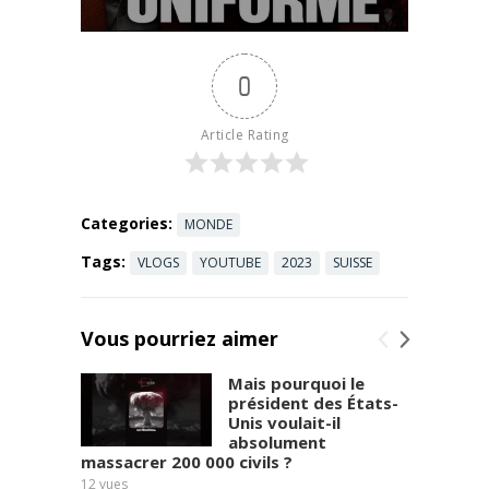
militaires. Il
Journalisme,
avance déjà
dollars ...
— en
Read more
0
costumes-
cravates,
dans les
Article Rating
médias
rachetés par
les ...
Read
more
Categories:
MONDE
Tags:
VLOGS
YOUTUBE
2023
SUISSE
Vous pourriez aimer
Mais pourquoi le
président des États-
Unis voulait-il
absolument
massacrer 200 000 civils ?
9
vues
12
vues