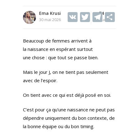
Ema Krusi
V
T
74
T
S
30 mai 2026
Vues
K
w
el
h
itt
e
ar
Beaucoup de femmes arrivent à
er
gr
e
la naissance en espérant surtout
a
une chose : que tout se passe bien.
m
Mais le jour J, on ne tient pas seulement
avec de l’espoir.
On tient avec ce qui est déjà posé en soi.
C’est pour ça qu’une naissance ne peut pas
dépendre uniquement du bon contexte, de
la bonne équipe ou du bon timing.