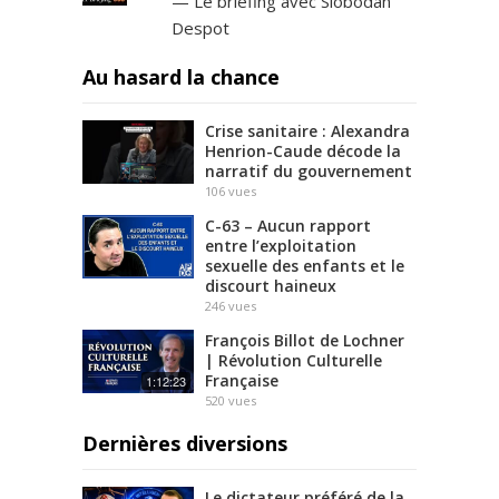
— Le briefing avec Slobodan
Despot
Au hasard la chance
Crise sanitaire : Alexandra
Henrion-Caude décode la
narratif du gouvernement
106
vues
C-63 – Aucun rapport
entre l’exploitation
sexuelle des enfants et le
discourt haineux
246
vues
François Billot de Lochner
| Révolution Culturelle
Française
1:12:23
520
vues
Dernières diversions
Le dictateur préféré de la