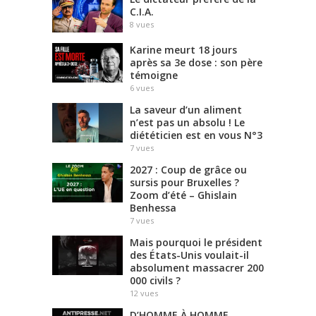
C.I.A.
8
vues
Karine meurt 18 jours
après sa 3e dose : son père
témoigne
6
vues
La saveur d’un aliment
n’est pas un absolu ! Le
diététicien est en vous N°3
7
vues
2027 : Coup de grâce ou
sursis pour Bruxelles ?
Zoom d’été – Ghislain
Benhessa
7
vues
Mais pourquoi le président
des États-Unis voulait-il
absolument massacrer 200
000 civils ?
12
vues
D’HOMME À HOMME