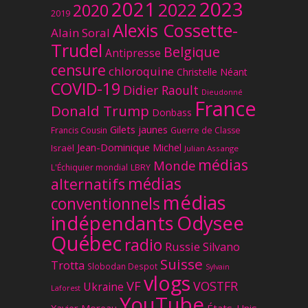
2023
2021
2022
2020
2019
Alexis Cossette-
Alain Soral
Trudel
Belgique
Antipresse
censure
chloroquine
Christelle Néant
COVID-19
Didier Raoult
Dieudonné
France
Donald Trump
Donbass
Gilets jaunes
Francis Cousin
Guerre de Classe
Jean-Dominique Michel
Israël
Julian Assange
médias
Monde
L'Échiquier mondial
LBRY
médias
alternatifs
médias
conventionnels
Odysee
indépendants
Québec
radio
Russie
Silvano
Suisse
Trotta
Slobodan Despot
Sylvain
vlogs
VF
VOSTFR
Ukraine
Laforest
YouTube
Xavier Moreau
États-Unis