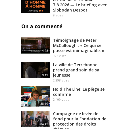
7.8.2026 — Le briefing avec
Slobodan Despot
9
vues
On a commenté
Témoignage de Peter
McCullough : « Ce qui se
passe est inimaginable. »
4:53
975
vues
La ville de Terrebonne
prend grand soin de sa
jeunesse !
3:19
2,298
vues
Hold The Line: Le piège se
confirme
2,499
vues
38:10
Campagne de levée de
fond pour la Fondation de
protection des droits
3:04:42