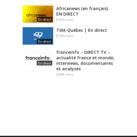
Africanews (en français)
EN DIRECT
En direct
8,636
vues
Télé-Québec | En direct
8,594
vues
En direct
franceinfo – DIRECT TV –
actualité france et monde,
interviews, documentaires
En direct
et analyses
6,898
vues