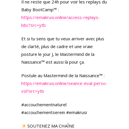
Il ne reste que 24h pour voir les replays du
Baby BootCamp™ :
https://emakrusi.online/access-replays-
bbc?src=ytb
Et si tu sens que tu veux arriver avec plus
de clarté, plus de cadre et une vraie
posture le jour J, le Mastermind de la
Naissance™ est aussi là pour ça.
Postule au Mastermind de la Naissance™ :
https://emakrusi.online/seance-eval-perso-
vsl?src=ytb
#accouchementnaturel
#accouchementserein #emakrusi
SOUTENEZ MA CHAÎNE