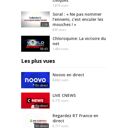
civiques
1,876
vues
Soral : « Ne pas nommer
l’ennemi, c’est enculer les
mouches ! »
2:26
839
vues
Chloroquine: La victoire du
net
56:43
1,606
vues
Les plus vues
Noovo en direct
8,862
vues
En direct
LIVE CNEWS
8,772
vues
En direct
Regardez RT France en
direct
En direct
8,717
vues