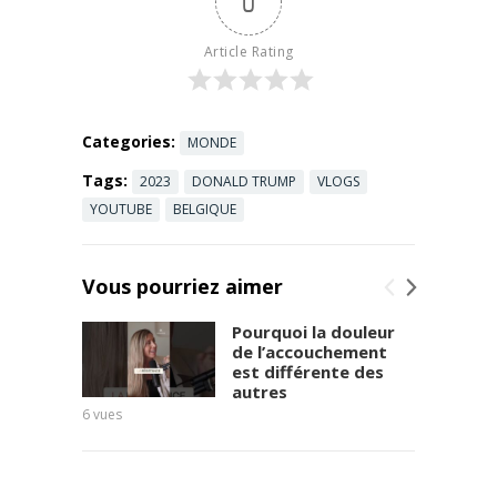
0
et des
moyens de
Article Rating
surmonter
l’apathie. ...
Read more
Categories:
MONDE
Tags:
2023
DONALD TRUMP
VLOGS
YOUTUBE
BELGIQUE
Vous pourriez aimer
Pourquoi la douleur
de l’accouchement
est différente des
autres
6
vues
8
vues