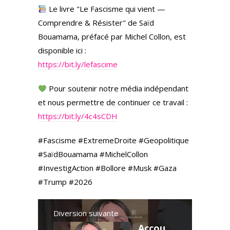
Le livre "Le Fascisme qui vient —
Comprendre & Résister" de Saïd
Bouamama, préfacé par Michel Collon, est
disponible ici :
https://bit.ly/lefascime
Pour soutenir notre média indépendant
et nous permettre de continuer ce travail :
https://bit.ly/4c4sCDH
#Fascisme #ExtremeDroite #Geopolitique
#SaïdBouamama #MichelCollon
#InvestigAction #Bollore #Musk #Gaza
#Trump #2026
Diversion suivante
Accoucher en espérant que ça ira ne suffit pas