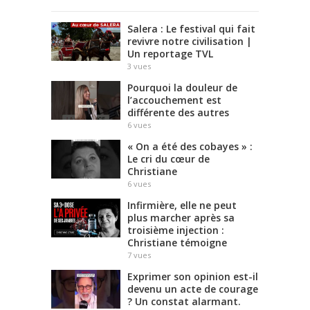
Salera : Le festival qui fait
revivre notre civilisation |
Un reportage TVL
3
vues
Pourquoi la douleur de
l’accouchement est
différente des autres
6
vues
« On a été des cobayes » :
Le cri du cœur de
Christiane
6
vues
Infirmière, elle ne peut
plus marcher après sa
troisième injection :
Christiane témoigne
7
vues
Exprimer son opinion est-il
devenu un acte de courage
? Un constat alarmant.