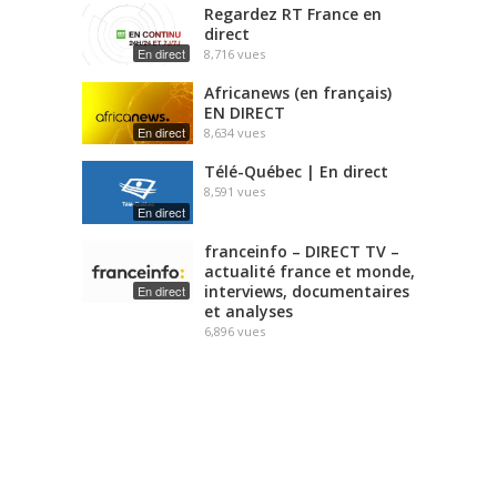
Regardez RT France en
direct
En direct
8,716
vues
Africanews (en français)
EN DIRECT
En direct
8,634
vues
Télé-Québec | En direct
8,591
vues
En direct
franceinfo – DIRECT TV –
actualité france et monde,
interviews, documentaires
En direct
et analyses
6,896
vues