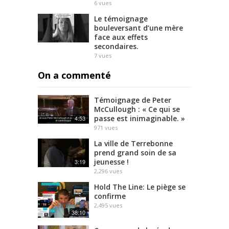
6
vues
Le témoignage
bouleversant d’une mère
face aux effets
secondaires.
7
vues
On a commenté
Témoignage de Peter
McCullough : « Ce qui se
passe est inimaginable. »
4:53
971
vues
La ville de Terrebonne
prend grand soin de sa
jeunesse !
3:19
2,296
vues
Hold The Line: Le piège se
confirme
2,495
vues
38:10