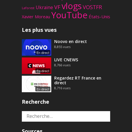
vlogs
VF
VOSTFR
Ukraine
Laforest
YouTube
Xavier Moreau
États-Unis
Les plus vues
Noovo en direct
8,855
vues
En direct
LIVE CNEWS
8,766
vues
En direct
Regardez RT France en
direct
8,716
vues
En direct
Recherche
Rechercher :
Sources