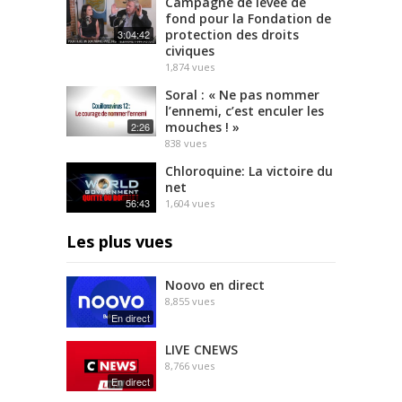
Campagne de levée de
fond pour la Fondation de
protection des droits
3:04:42
civiques
1,874
vues
Soral : « Ne pas nommer
l’ennemi, c’est enculer les
mouches ! »
2:26
838
vues
Chloroquine: La victoire du
net
56:43
1,604
vues
Les plus vues
Noovo en direct
8,855
vues
En direct
LIVE CNEWS
8,766
vues
En direct