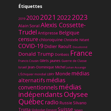
Étiquettes
2023
2021
2022
2020
2019
Alexis Cossette-
Alain Soral
Trudel
Belgique
Antipresse
censure
chloroquine
Christelle Néant
COVID-19
Didier Raoult
Dieudonné
France
Donald Trump
Donbass
Gilets jaunes
Francis Cousin
Guerre de Classe
Jean-Dominique Michel
Israël
Julian Assange
médias
Monde
L'Échiquier mondial
LBRY
médias
alternatifs
médias
conventionnels
Odysee
indépendants
Québec
radio
Russie
Silvano
Suisse
Trotta
Slobodan Despot
Sylvain