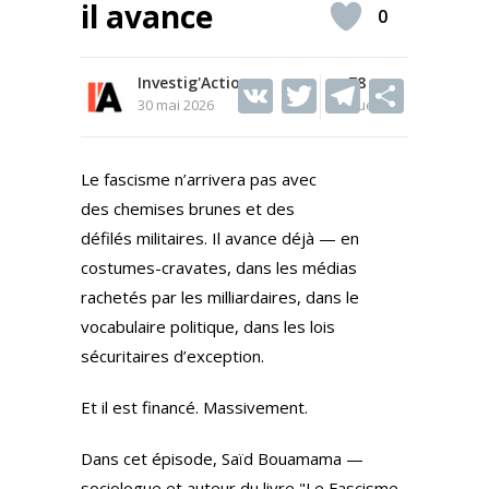
il avance
0
Investig'Action
V
T
78
T
S
30 mai 2026
Vues
K
w
el
h
itt
e
ar
Le fascisme n’arrivera pas avec
er
gr
e
des chemises brunes et des
a
défilés militaires. Il avance déjà — en
m
costumes-cravates, dans les médias
rachetés par les milliardaires, dans le
vocabulaire politique, dans les lois
sécuritaires d’exception.
Et il est financé. Massivement.
Dans cet épisode, Saïd Bouamama —
sociologue et auteur du livre "Le Fascisme