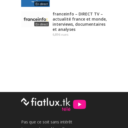
En direct
franceinfo – DIRECT TV –
actualité france et monde,
interviews, documentaires
En direct
et analyses
6,896
vues
Pas que ce soit sans intérêt