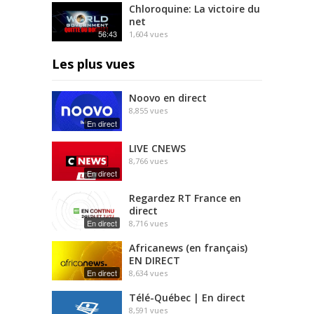
Chloroquine: La victoire du
net
56:43
1,604
vues
Les plus vues
Noovo en direct
8,855
vues
En direct
LIVE CNEWS
8,766
vues
En direct
Regardez RT France en
direct
En direct
8,716
vues
Africanews (en français)
EN DIRECT
En direct
8,634
vues
Télé-Québec | En direct
8,591
vues