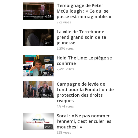
Témoignage de Peter
McCullough : « Ce qui se
passe est inimaginable. »
4:53
972
vues
La ville de Terrebonne
prend grand soin de sa
jeunesse !
3:19
2,296
vues
Hold The Line: Le piège se
confirme
2,495
vues
38:10
Campagne de levée de
fond pour la Fondation de
protection des droits
3:04:42
civiques
1,874
vues
Soral : « Ne pas nommer
l’ennemi, c’est enculer les
mouches ! »
2:26
838
vues