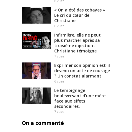
6
vues
« On a été des cobayes » :
Le cri du cœur de
Christiane
6
vues
Infirmière, elle ne peut
plus marcher après sa
troisième injection :
Christiane témoigne
7
vues
Exprimer son opinion est-il
devenu un acte de courage
? Un constat alarmant.
6
vues
Le témoignage
bouleversant d’une mère
face aux effets
secondaires.
7
vues
On a commenté