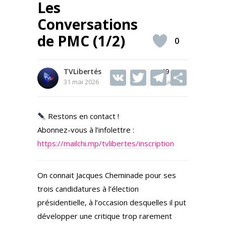
Les
Conversations
de PMC (1/2)
0
TVLibertés
V
T
49
T
S
31 mai 2026
Vues
K
w
el
h
itt
e
ar
Restons en contact !
er
gr
e
Abonnez-vous à l’infolettre :
a
https://mailchi.mp/tvlibertes/inscription
m
On connait Jacques Cheminade pour ses
trois candidatures à l’élection
présidentielle, à l’occasion desquelles il put
développer une critique trop rarement