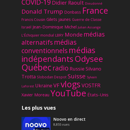
COVID-19
Didier Raoult
Dieudonné
France
Donald Trump
Donbass
Gilets jaunes
Francis Cousin
Guerre de Classe
Jean-Dominique Michel
Israël
Julian Assange
médias
Monde
L'Échiquier mondial
LBRY
médias
alternatifs
médias
conventionnels
Odysee
indépendants
Québec
radio
Russie
Silvano
Suisse
Trotta
Slobodan Despot
Sylvain
vlogs
VF
VOSTFR
Ukraine
Laforest
YouTube
Xavier Moreau
États-Unis
Les plus vues
Noovo en direct
8,855
vues
En direct