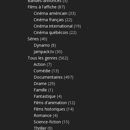
Bandes-annonces
(5)
Films à l'affiche
(87)
Cinéma américain
(33)
Cinéma français
(22)
Cinéma international
(19)
Cinéma québécois
(22)
Séries
(40)
Dynamo
(8)
Jampack.tv
(30)
Tous les genres
(562)
Action
(7)
Comédie
(13)
Documentaires
(497)
Drame
(29)
Famille
(1)
Fantastique
(4)
Films d'animation
(12)
Films historiques
(14)
Romance
(4)
Science-fiction
(15)
Thriller
(9)