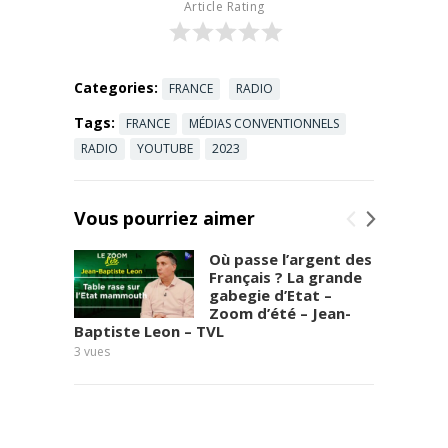
Article Rating
Bercoff le
vendredi de
12h3 ...
Read
more
Categories:
FRANCE
RADIO
Tags:
FRANCE
MÉDIAS CONVENTIONNELS
RADIO
YOUTUBE
2023
Vous pourriez aimer
Où passe l’argent des
Français ? La grande
gabegie d’Etat –
Zoom d’été – Jean-
Baptiste Leon – TVL
Jean G
3
vues
9
vues