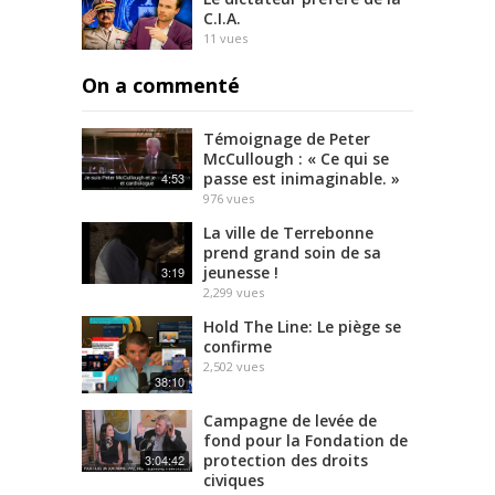
C.I.A.
11
vues
On a commenté
Témoignage de Peter
McCullough : « Ce qui se
passe est inimaginable. »
4:53
976
vues
La ville de Terrebonne
prend grand soin de sa
jeunesse !
3:19
2,299
vues
Hold The Line: Le piège se
confirme
2,502
vues
38:10
Campagne de levée de
fond pour la Fondation de
protection des droits
3:04:42
civiques