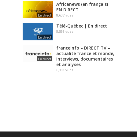
Africanews (en français)
EN DIRECT
En direct
8,637
vues
Télé-Québec | En direct
8,598
vues
En direct
franceinfo – DIRECT TV –
actualité france et monde,
interviews, documentaires
En direct
et analyses
6,901
vues