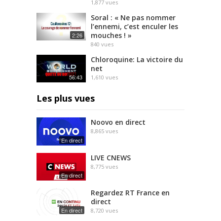
1,877
vues
Soral : « Ne pas nommer
l’ennemi, c’est enculer les
mouches ! »
2:26
840
vues
Chloroquine: La victoire du
net
56:43
1,610
vues
Les plus vues
Noovo en direct
8,865
vues
En direct
LIVE CNEWS
8,775
vues
En direct
Regardez RT France en
direct
En direct
8,720
vues