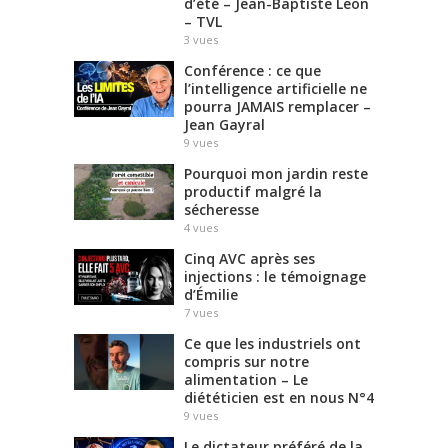
d’été – Jean-Baptiste Leon
– TVL
3
vues
Conférence : ce que
l’intelligence artificielle ne
pourra JAMAIS remplacer –
Jean Gayral
9
vues
Pourquoi mon jardin reste
productif malgré la
sécheresse
4
vues
Cinq AVC après ses
injections : le témoignage
d’Émilie
7
vues
Ce que les industriels ont
compris sur notre
alimentation – Le
diététicien est en nous N°4
9
vues
Le dictateur préféré de la