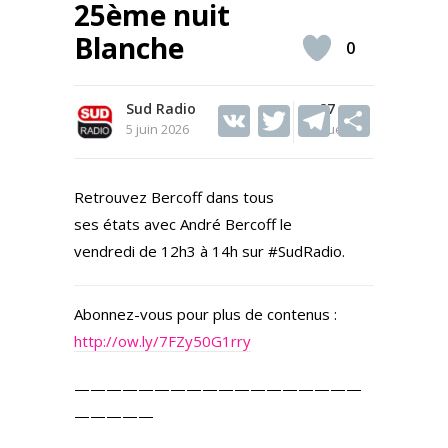
25ème nuit
Blanche
0
Sud Radio
V
T
87
T
S
5 juin 2026
Vues
K
w
el
h
itt
e
ar
Retrouvez Bercoff dans tous
er
gr
e
ses états avec André Bercoff le
a
vendredi de 12h3 à 14h sur #SudRadio.
m
Abonnez-vous pour plus de contenus :
http://ow.ly/7FZy50G1rry
——————————————————
—————