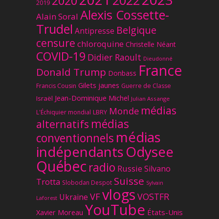
2022
2020
2019
Alexis Cossette-
Alain Soral
Trudel
Belgique
Antipresse
censure
chloroquine
Christelle Néant
COVID-19
Didier Raoult
Dieudonné
France
Donald Trump
Donbass
Gilets jaunes
Francis Cousin
Guerre de Classe
Jean-Dominique Michel
Israël
Julian Assange
médias
Monde
L'Échiquier mondial
LBRY
médias
alternatifs
médias
conventionnels
Odysee
indépendants
Québec
radio
Russie
Silvano
Suisse
Trotta
Slobodan Despot
Sylvain
vlogs
VF
VOSTFR
Ukraine
Laforest
YouTube
Xavier Moreau
États-Unis