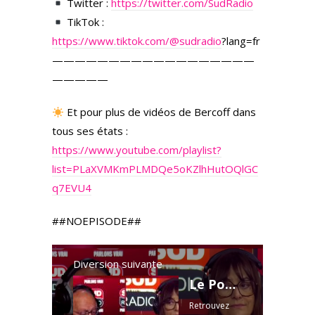
Twitter :
https://twitter.com/SudRadio
TikTok :
https://www.tiktok.com/
@sudradio
?lang=fr
——————————————————
—————
Et pour plus de vidéos de Bercoff dans
tous ses états :
https://www.youtube.com/playlist?
list=PLaXVMKmPLMDQe5oKZlhHutOQlGC
q7EVU4
##NOEPISODE##
Diversion suivante
Le Pont Neuf en grotte monumentale : 10 à 12 millions d’euros qui se sont envolés ?
Retrouvez