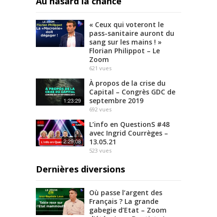
Au hasard la chance
« Ceux qui voteront le
pass-sanitaire auront du
sang sur les mains ! »
Florian Philippot – Le
Zoom
621
vues
À propos de la crise du
Capital – Congrès GDC de
septembre 2019
1:23:29
692
vues
L’info en QuestionS #48
avec Ingrid Courrèges –
13.05.21
2:29:08
523
vues
Dernières diversions
Où passe l’argent des
Français ? La grande
gabegie d’Etat – Zoom