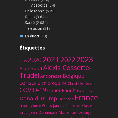
Vidéoclips
(64)
Philosophie
(575)
Radio
(3 644)
Santé
(2 084)
Télévision
(21)
En direct
(13)
Étiquettes
2023
2021
2022
2020
2019
Alexis Cossette-
Alain Soral
Trudel
Belgique
Antipresse
censure
chloroquine
Christelle Néant
COVID-19
Didier Raoult
Dieudonné
France
Donald Trump
Donbass
Gilets jaunes
Francis Cousin
Guerre de Classe
Jean-Dominique Michel
Israël
Julian Assange