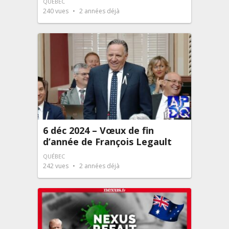
QUÉBEC
240
vues
2 années déjà
6 déc 2024 – Vœux de fin
d’année de François Legault
QUÉBEC
242
vues
2 années déjà