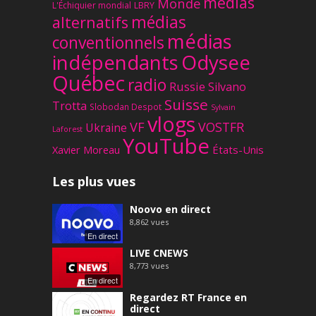
médias
Monde
L'Échiquier mondial
LBRY
médias
alternatifs
médias
conventionnels
Odysee
indépendants
Québec
radio
Russie
Silvano
Suisse
Trotta
Slobodan Despot
Sylvain
vlogs
VF
VOSTFR
Ukraine
Laforest
YouTube
Xavier Moreau
États-Unis
Les plus vues
Noovo en direct
8,862
vues
En direct
LIVE CNEWS
8,773
vues
En direct
Regardez RT France en
direct