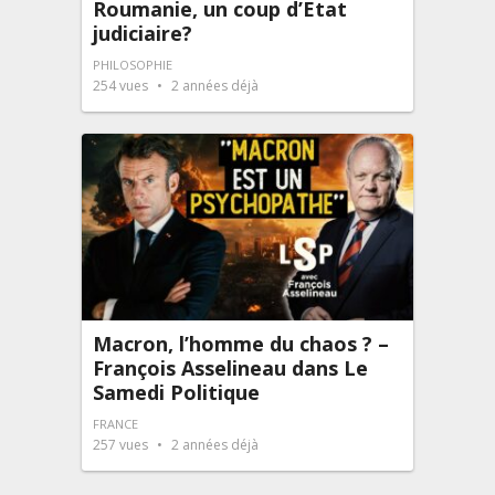
Roumanie, un coup d’Etat
judiciaire?
PHILOSOPHIE
254
vues
2 années déjà
Macron, l’homme du chaos ? –
François Asselineau dans Le
Samedi Politique
FRANCE
257
vues
2 années déjà