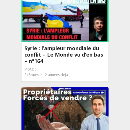
Syrie : l’ampleur mondiale du
conflit – Le Monde vu d’en bas
– n°164
MONDE
246
vues
2 années déjà