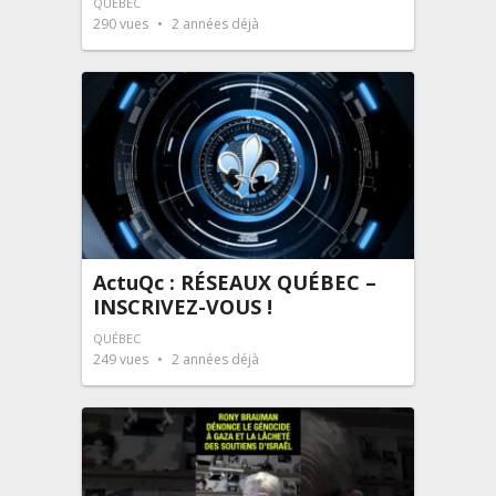
QUÉBEC
290
vues
2 années déjà
ActuQc : RÉSEAUX QUÉBEC –
INSCRIVEZ-VOUS !
QUÉBEC
249
vues
2 années déjà