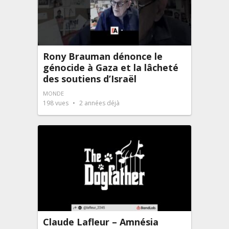
Rony Brauman dénonce le
génocide à Gaza et la lâcheté
des soutiens d’Israël
MONDE
198
vues
2 années déjà
Claude Lafleur – Amnésia