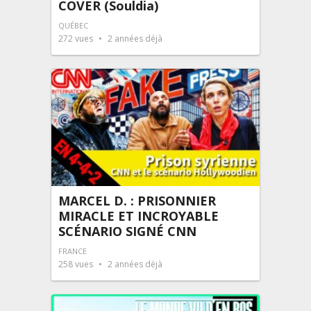
COVER (Souldia)
QUÉBEC
272
vues
2 années déjà
MARCEL D. : PRISONNIER
MIRACLE ET INCROYABLE
SCÉNARIO SIGNÉ CNN
FRANCE
258
vues
2 années déjà