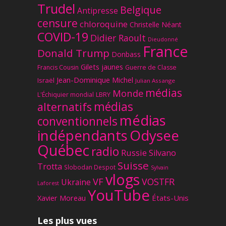
Trudel
Belgique
Antipresse
censure
chloroquine
Christelle Néant
COVID-19
Didier Raoult
Dieudonné
France
Donald Trump
Donbass
Gilets jaunes
Francis Cousin
Guerre de Classe
Jean-Dominique Michel
Israël
Julian Assange
médias
Monde
L'Échiquier mondial
LBRY
médias
alternatifs
médias
conventionnels
Odysee
indépendants
Québec
radio
Russie
Silvano
Suisse
Trotta
Slobodan Despot
Sylvain
vlogs
VF
VOSTFR
Ukraine
Laforest
YouTube
Xavier Moreau
États-Unis
Les plus vues