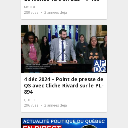
MONDE
289
vues
2 années déjà
4 déc 2024 – Point de presse de
QS avec Cliche Rivard sur le PL-
894
QUÉBEC
296
vues
2 années déjà