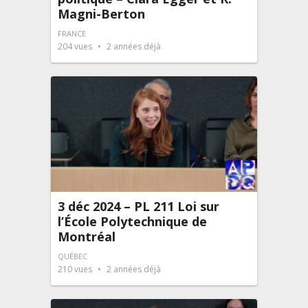
Magni-Berton
FRANCE
204
vues
2 années déjà
3 déc 2024 – PL 211 Loi sur
l’École Polytechnique de
Montréal
QUÉBEC
210
vues
2 années déjà