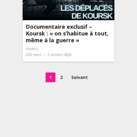
Documentaire exclusif –
Koursk : « on s’habitue à tout,
même à la guerre »
FRANCE
200
vues
2 années déjà
Pagination
1
2
Suivant
des
publications