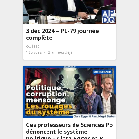
3 déc 2024 – PL-79 journée
complète
QUÉBEC
188
vues
2 années déjà
Ces professeurs de Sciences Po
dénoncent le système
politique – Clara Egger et R.