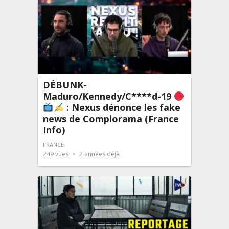
DÉBUNK-
Maduro/Kennedy/C****d-19
: Nexus dénonce les fake
news de Complorama (France
Info)
FRANCE
249
vues
2 années déjà