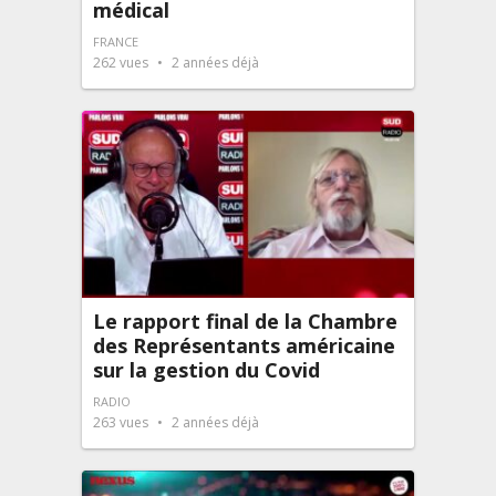
médical
FRANCE
262
vues
2 années déjà
Le rapport final de la Chambre
des Représentants américaine
sur la gestion du Covid
RADIO
263
vues
2 années déjà