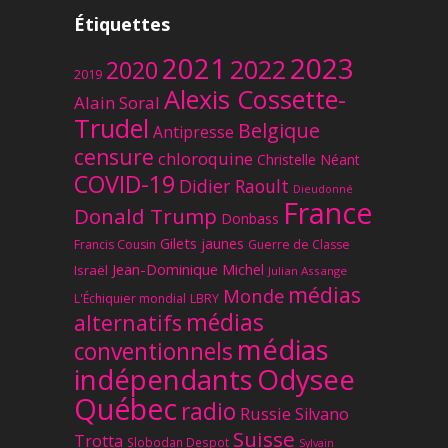
Étiquettes
2023
2021
2022
2020
2019
Alexis Cossette-
Alain Soral
Trudel
Belgique
Antipresse
censure
chloroquine
Christelle Néant
COVID-19
Didier Raoult
Dieudonné
France
Donald Trump
Donbass
Gilets jaunes
Francis Cousin
Guerre de Classe
Jean-Dominique Michel
Israël
Julian Assange
médias
Monde
L'Échiquier mondial
LBRY
médias
alternatifs
médias
conventionnels
Odysee
indépendants
Québec
radio
Russie
Silvano
Suisse
Trotta
Slobodan Despot
Sylvain