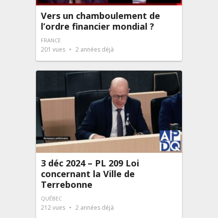
Vers un chamboulement de
l’ordre financier mondial ?
FRANCE
201
vues
2 années déjà
3 déc 2024 – PL 209 Loi
concernant la Ville de
Terrebonne
QUÉBEC
212
vues
2 années déjà