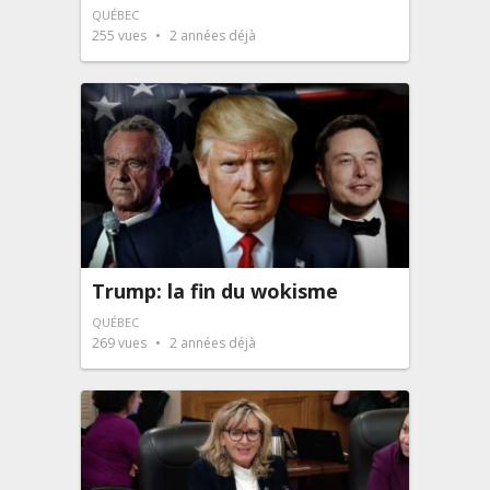
QUÉBEC
255
vues
2 années déjà
Trump: la fin du wokisme
QUÉBEC
269
vues
2 années déjà