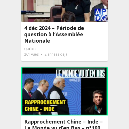
4 déc 2024 – Période de
question à l’Assemblée
Nationale
QUÉBEC
261
vues
2 années déjà
Rapprochement Chine – Inde –
Le Monde vu d’en Bas – n°160