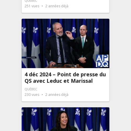
QUÉBEC
251
vues
2 années déjà
4 déc 2024 – Point de presse du
QS avec Leduc et Marissal
QUÉBEC
230
vues
2 années déjà