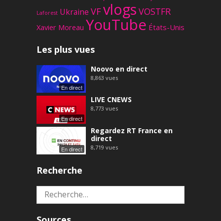
vlogs
VF
VOSTFR
Ukraine
Laforest
YouTube
Xavier Moreau
États-Unis
Les plus vues
Noovo en direct
8,863
vues
En direct
LIVE CNEWS
8,773
vues
En direct
Regardez RT France en
direct
8,719
vues
En direct
Recherche
Rechercher :
Sources