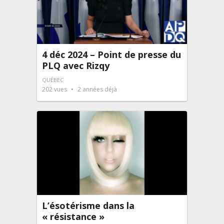
4 déc 2024 – Point de presse du
PLQ avec Rizqy
QUÉBEC
202
vues
2 années déjà
L’ésotérisme dans la
« résistance »