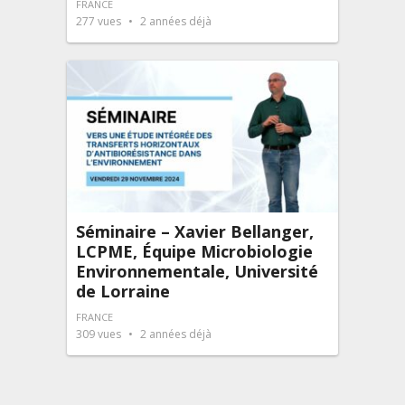
FRANCE
277
vues
2 années déjà
Séminaire – Xavier Bellanger,
LCPME, Équipe Microbiologie
Environnementale, Université
de Lorraine
FRANCE
309
vues
2 années déjà