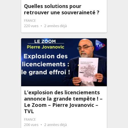
Quelles solutions pour
retrouver une souveraineté ?
FRANCE
220
vues
2 années déjà
L’explosion des licenciements
annonce la grande tempête ! –
Le Zoom – Pierre Jovanovic –
TVL
FRANCE
206
vues
2 années déjà