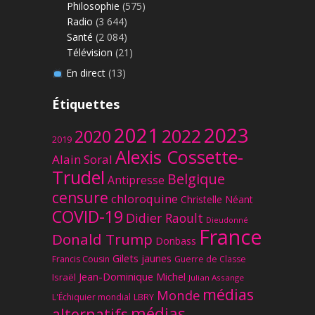
Philosophie
(575)
Radio
(3 644)
Santé
(2 084)
Télévision
(21)
En direct
(13)
Étiquettes
2023
2021
2022
2020
2019
Alexis Cossette-
Alain Soral
Trudel
Belgique
Antipresse
censure
chloroquine
Christelle Néant
COVID-19
Didier Raoult
Dieudonné
France
Donald Trump
Donbass
Gilets jaunes
Francis Cousin
Guerre de Classe
Jean-Dominique Michel
Israël
Julian Assange
médias
Monde
L'Échiquier mondial
LBRY
médias
alternatifs