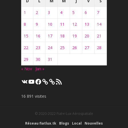
D
L
M
M
J
V
S
1
2
3
4
5
6
7
8
9
10
11
12
13
14
15
16
17
18
19
20
21
22
23
24
25
26
27
28
29
30
31
« Nov
Jan »
VK
YouTube
Facebook
Flux
RSS
16 891 visites
© 2020-2022
Fiat+⁄-Lux Aérospatiale
Réseau fiatlux.tk
Blogs
Local
Nouvelles