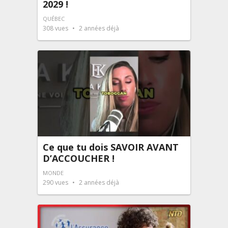
2029 !
QUÉBEC
308
vues
2 années déjà
Ce que tu dois SAVOIR AVANT
D’ACCOUCHER !
MONDE
290
vues
2 années déjà