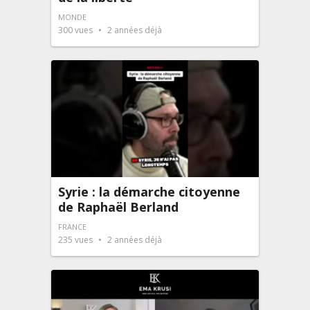
MONDE
300
vues
2 années déjà
Syrie : la démarche citoyenne
de Raphaël Berland
FRANCE
235
vues
2 années déjà