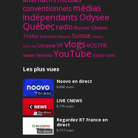
médias
conventionnels
Odysee
indépendants
Québec
radio
Russie
Silvano
Suisse
Trotta
Slobodan Despot
Sylvain
vlogs
VF
VOSTFR
Ukraine
Laforest
YouTube
Xavier Moreau
États-Unis
Les plus vues
Noovo en direct
8,860
vues
En direct
LIVE CNEWS
8,770
vues
En direct
Regardez RT France en
direct
8,717
vues
En direct