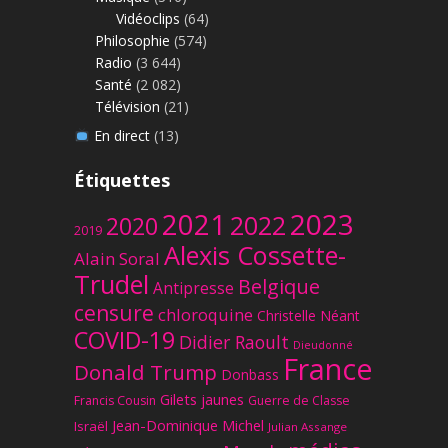
Vidéoclips
(64)
Philosophie
(574)
Radio
(3 644)
Santé
(2 082)
Télévision
(21)
En direct
(13)
Étiquettes
2023
2021
2022
2020
2019
Alexis Cossette-
Alain Soral
Trudel
Belgique
Antipresse
censure
chloroquine
Christelle Néant
COVID-19
Didier Raoult
Dieudonné
France
Donald Trump
Donbass
Gilets jaunes
Francis Cousin
Guerre de Classe
Jean-Dominique Michel
Israël
Julian Assange