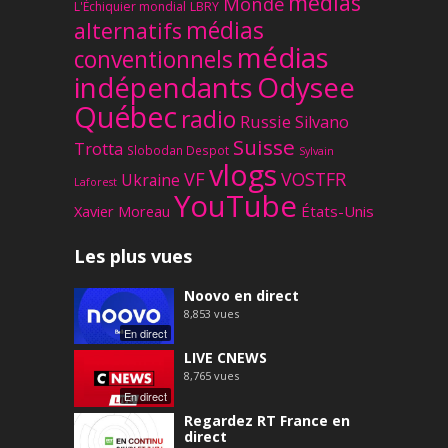
médias
Monde
L'Échiquier mondial
LBRY
médias
alternatifs
médias
conventionnels
Odysee
indépendants
Québec
radio
Russie
Silvano
Suisse
Trotta
Slobodan Despot
Sylvain
vlogs
VF
VOSTFR
Ukraine
Laforest
YouTube
Xavier Moreau
États-Unis
Les plus vues
Noovo en direct
8,853
vues
En direct
LIVE CNEWS
8,765
vues
En direct
Regardez RT France en
direct