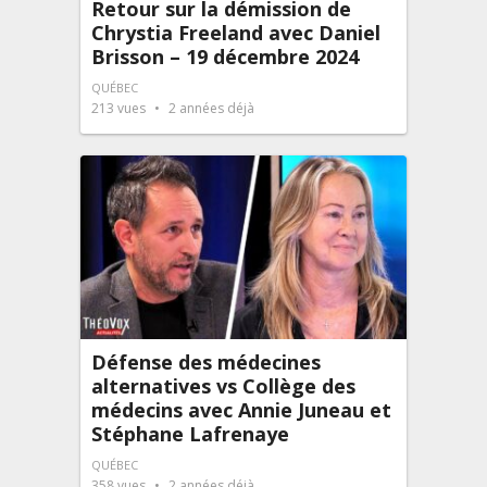
Retour sur la démission de
Chrystia Freeland avec Daniel
Brisson – 19 décembre 2024
QUÉBEC
213
vues
2 années déjà
Défense des médecines
alternatives vs Collège des
médecins avec Annie Juneau et
Stéphane Lafrenaye
QUÉBEC
358
vues
2 années déjà