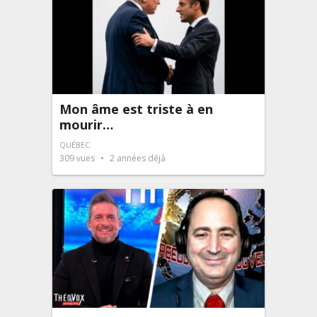
Mon âme est triste à en
mourir…
QUÉBEC
309
vues
2 années déjà