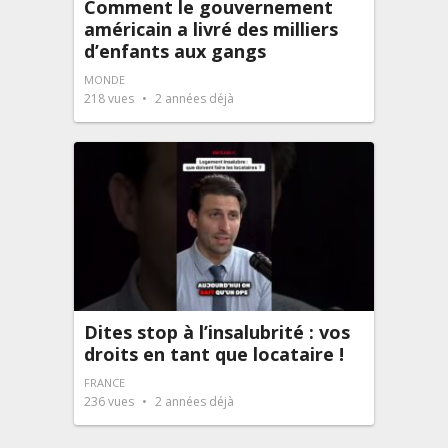
Comment le gouvernement
américain a livré des milliers
d’enfants aux gangs
MONDE
218
vues
2 années déjà
Dites stop à l’insalubrité : vos
droits en tant que locataire !
FRANCE
236
vues
2 années déjà