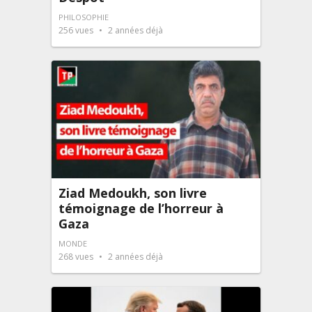
PHILOSOPHIE
256
vues
2 années déjà
Ziad Medoukh, son livre
témoignage de l’horreur à
Gaza
MONDE
268
vues
2 années déjà