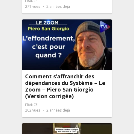
FRANCE
271
vues
2 années déjà
Comment s’affranchir des
dépendances du Système – Le
Zoom – Piero San Giorgio
(Version corrigée)
FRANCE
202
vues
2 années déjà