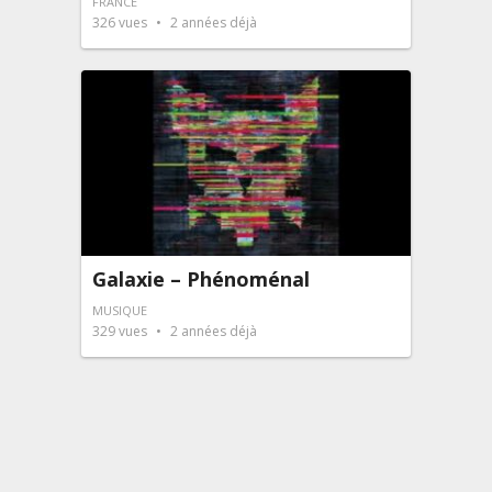
FRANCE
326
vues
2 années déjà
Galaxie – Phénoménal
MUSIQUE
329
vues
2 années déjà