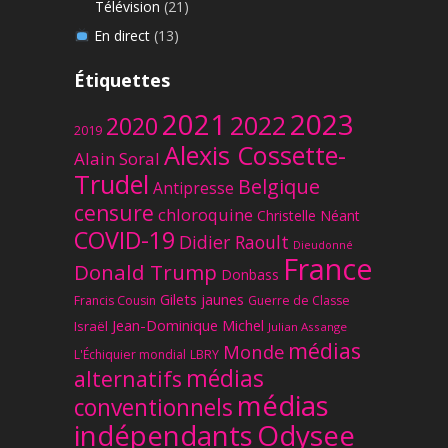
Télévision
(21)
En direct
(13)
Étiquettes
2023
2021
2022
2020
2019
Alexis Cossette-
Alain Soral
Trudel
Belgique
Antipresse
censure
chloroquine
Christelle Néant
COVID-19
Didier Raoult
Dieudonné
France
Donald Trump
Donbass
Gilets jaunes
Francis Cousin
Guerre de Classe
Jean-Dominique Michel
Israël
Julian Assange
médias
Monde
L'Échiquier mondial
LBRY
médias
alternatifs
médias
conventionnels
Odysee
indépendants