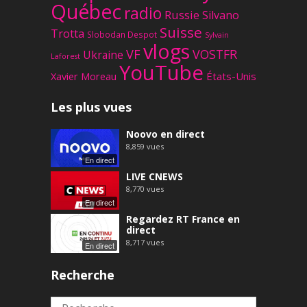
Québec
radio
Russie
Silvano
Suisse
Trotta
Slobodan Despot
Sylvain
vlogs
VF
VOSTFR
Ukraine
Laforest
YouTube
Xavier Moreau
États-Unis
Les plus vues
Noovo en direct
8,859
vues
En direct
LIVE CNEWS
8,770
vues
En direct
Regardez RT France en
direct
8,717
vues
En direct
Recherche
Rechercher :