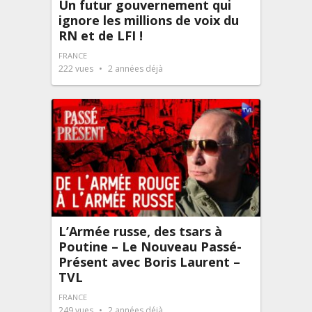
Un futur gouvernement qui
ignore les millions de voix du
RN et de LFI !
FRANCE
222
vues
2 années déjà
L’Armée russe, des tsars à
Poutine – Le Nouveau Passé-
Présent avec Boris Laurent –
TVL
FRANCE
249
vues
2 années déjà