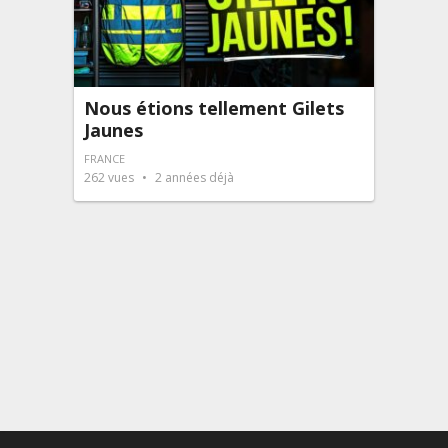
Nous étions tellement Gilets
Jaunes
FRANCE
262
vues
2 années déjà