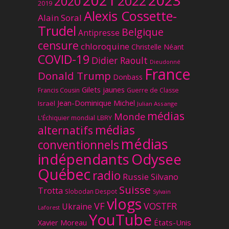
2021
2022
2020
2019
Alexis Cossette-
Alain Soral
Trudel
Belgique
Antipresse
censure
chloroquine
Christelle Néant
COVID-19
Didier Raoult
Dieudonné
France
Donald Trump
Donbass
Gilets jaunes
Francis Cousin
Guerre de Classe
Jean-Dominique Michel
Israël
Julian Assange
médias
Monde
L'Échiquier mondial
LBRY
médias
alternatifs
médias
conventionnels
Odysee
indépendants
Québec
radio
Russie
Silvano
Suisse
Trotta
Slobodan Despot
Sylvain
vlogs
VF
VOSTFR
Ukraine
Laforest
YouTube
Xavier Moreau
États-Unis