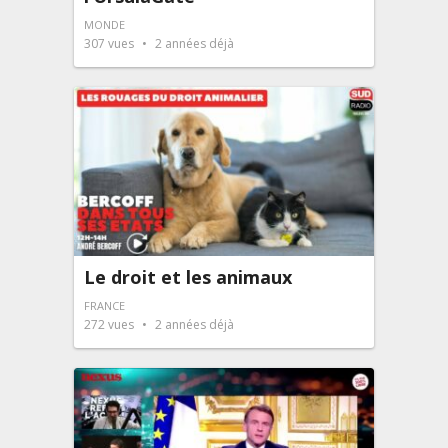
MONDE
307
vues
2 années déjà
Le droit et les animaux
FRANCE
272
vues
2 années déjà