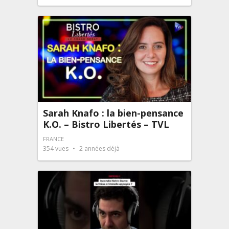
Sarah Knafo : la bien-pensance
K.O. – Bistro Libertés – TVL
FRANCE
354
vues
2 années déjà