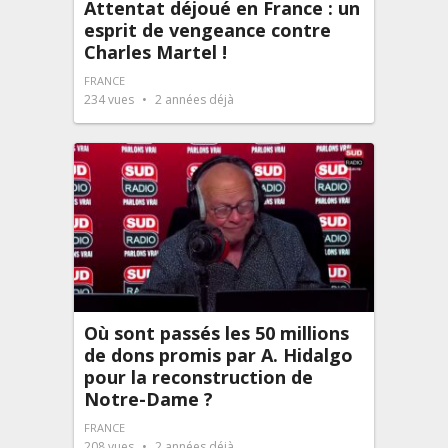
Attentat déjoué en France : un
esprit de vengeance contre
Charles Martel !
FRANCE
234
vues
2 années déjà
Où sont passés les 50 millions
de dons promis par A. Hidalgo
pour la reconstruction de
Notre-Dame ?
FRANCE
208
vues
2 années déjà