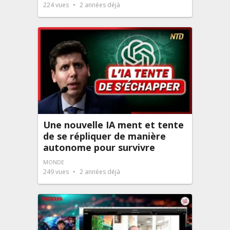
224
vues
2 années déjà
Une nouvelle IA ment et tente
de se répliquer de manière
autonome pour survivre
MONDE
249
vues
2 années déjà