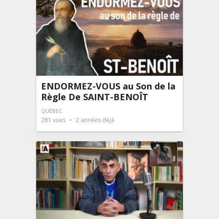
ENDORMEZ-VOUS au Son de la
Règle De SAINT-BENOÎT
QUÉBEC
281
vues
2 années déjà