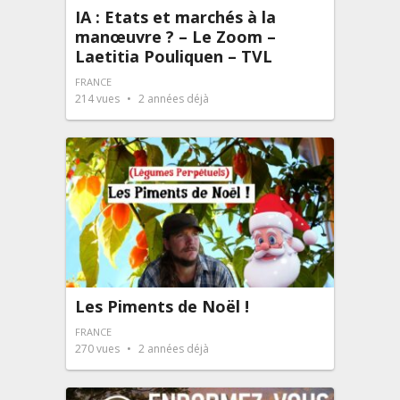
IA : Etats et marchés à la
manœuvre ? – Le Zoom –
Laetitia Pouliquen – TVL
FRANCE
214
vues
2 années déjà
Les Piments de Noël !
FRANCE
270
vues
2 années déjà