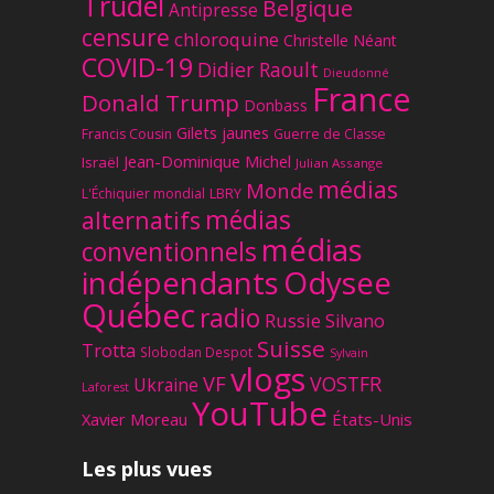
Trudel
Belgique
Antipresse
censure
chloroquine
Christelle Néant
COVID-19
Didier Raoult
Dieudonné
France
Donald Trump
Donbass
Gilets jaunes
Francis Cousin
Guerre de Classe
Jean-Dominique Michel
Israël
Julian Assange
médias
Monde
L'Échiquier mondial
LBRY
médias
alternatifs
médias
conventionnels
Odysee
indépendants
Québec
radio
Russie
Silvano
Suisse
Trotta
Slobodan Despot
Sylvain
vlogs
VF
VOSTFR
Ukraine
Laforest
YouTube
Xavier Moreau
États-Unis
Les plus vues