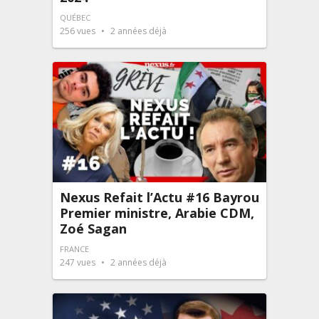
QUÉBEC
256
vues
2 années déjà
Nexus Refait l’Actu #16 Bayrou
Premier ministre, Arabie CDM,
Zoé Sagan
FRANCE
247
vues
2 années déjà