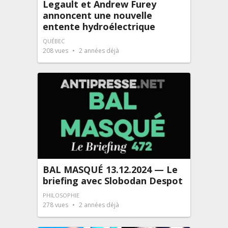
Legault et Andrew Furey
annoncent une nouvelle
entente hydroélectrique
QUÉBEC
208
vues
2 années déjà
BAL MASQUÉ 13.12.2024 — Le
briefing avec Slobodan Despot
PHILOSOPHIE
278
vues
2 années déjà