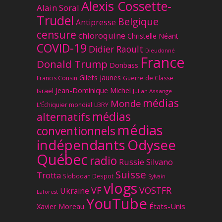
Alexis Cossette-
Alain Soral
Trudel
Belgique
Antipresse
censure
chloroquine
Christelle Néant
COVID-19
Didier Raoult
Dieudonné
France
Donald Trump
Donbass
Gilets jaunes
Francis Cousin
Guerre de Classe
Jean-Dominique Michel
Israël
Julian Assange
médias
Monde
L'Échiquier mondial
LBRY
médias
alternatifs
médias
conventionnels
Odysee
indépendants
Québec
radio
Russie
Silvano
Suisse
Trotta
Slobodan Despot
Sylvain
vlogs
VF
VOSTFR
Ukraine
Laforest
YouTube
Xavier Moreau
États-Unis