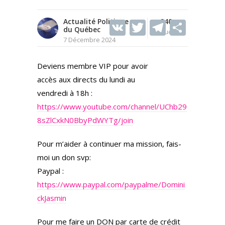
Actualité Politique
V
T
240
T
S
du Québec
Vues
K
w
el
h
7 Décembre 2024
itt
e
ar
Deviens membre VIP pour avoir
er
gr
e
accès aux directs du lundi au
a
vendredi à 18h :
m
https://www.youtube.com/channel/UChb29
8sZlCxkN0BbyPdWYTg/join
Pour m’aider à continuer ma mission, fais-
moi un don svp:
Paypal :
https://www.paypal.com/paypalme/Domini
ckJasmin
Pour me faire un DON par carte de crédit