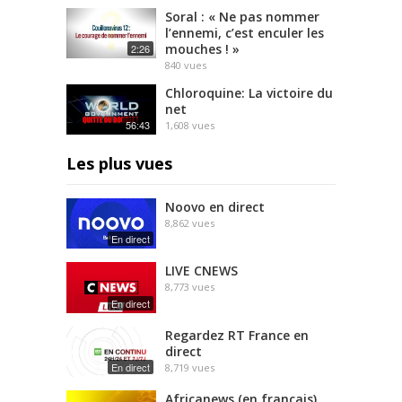
Soral : « Ne pas nommer
l’ennemi, c’est enculer les
mouches ! »
2:26
840
vues
Chloroquine: La victoire du
net
56:43
1,608
vues
Les plus vues
Noovo en direct
8,862
vues
En direct
LIVE CNEWS
8,773
vues
En direct
Regardez RT France en
direct
En direct
8,719
vues
Africanews (en français)