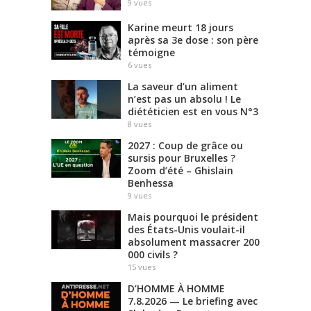
9
vues
Karine meurt 18 jours
après sa 3e dose : son père
témoigne
6
vues
La saveur d’un aliment
n’est pas un absolu ! Le
diététicien est en vous N°3
8
vues
2027 : Coup de grâce ou
sursis pour Bruxelles ?
Zoom d’été – Ghislain
Benhessa
9
vues
Mais pourquoi le président
des États-Unis voulait-il
absolument massacrer 200
000 civils ?
15
vues
D’HOMME À HOMME
7.8.2026 — Le briefing avec