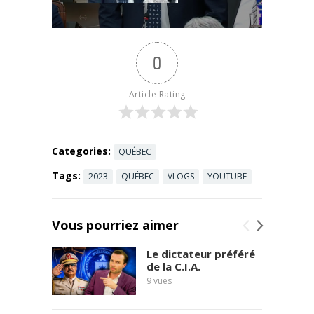
lundi au
mission, fais-
vendredi à
moi un ...
18h :
Read more
https://www.
0
youtube.com
/channel/UC
hb298sZlCxk
Article Rating
N0BbyPdWY
Tg/join
Pour
m'aider à
continuer ma
Categories:
QUÉBEC
mission, fais-
Tags:
2023
QUÉBEC
VLOGS
YOUTUBE
moi un ...
Read more
Vous pourriez aimer
Le dictateur préféré
de la C.I.A.
9
vues