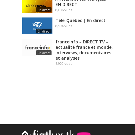
EN DIRECT
En direct
8,636
vues
Télé-Québec | En direct
8,594
vues
En direct
franceinfo – DIRECT TV –
actualité france et monde,
interviews, documentaires
En direct
et analyses
6,900
vues