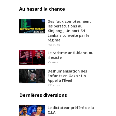
Au hasard la chance
Des faux comptes nient
les persécutions au
Xinjiang ; Un port Sri
Lankais convoité par le
régime
451
vues
Le racisme anti-blanc, oui
il existe
75
vues
Déshumanisation des
Enfants en Gaza : Un
Appel à l’Éveil
235
vues
Dernières diversions
Le dictateur préféré de la
C.I.A.