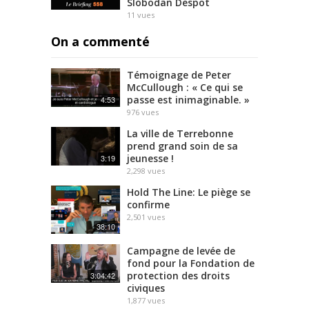
Slobodan Despot
11
vues
On a commenté
Témoignage de Peter
McCullough : « Ce qui se
passe est inimaginable. »
4:53
976
vues
La ville de Terrebonne
prend grand soin de sa
jeunesse !
3:19
2,298
vues
Hold The Line: Le piège se
confirme
2,501
vues
38:10
Campagne de levée de
fond pour la Fondation de
protection des droits
3:04:42
civiques
1,877
vues