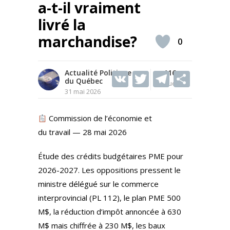
a-t-il vraiment
livré la
marchandise?
0
Actualité Politique
V
T
116
T
S
du Québec
Vues
K
w
el
h
31 mai 2026
itt
e
ar
Commission de l’économie et
er
gr
e
du travail — 28 mai 2026
a
m
Étude des crédits budgétaires PME pour
2026-2027. Les oppositions pressent le
ministre délégué sur le commerce
interprovincial (PL 112), le plan PME 500
M$, la réduction d’impôt annoncée à 630
M$ mais chiffrée à 230 M$, les baux