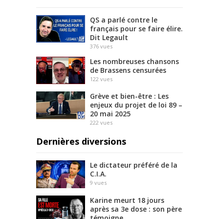
QS a parlé contre le
français pour se faire élire.
Dit Legault
376
vues
Les nombreuses chansons
de Brassens censurées
122
vues
Grève et bien-être : Les
enjeux du projet de loi 89 –
20 mai 2025
222
vues
Dernières diversions
Le dictateur préféré de la
C.I.A.
9
vues
Karine meurt 18 jours
après sa 3e dose : son père
témoigne