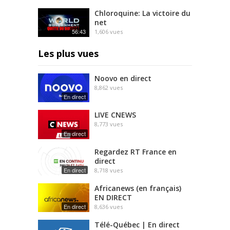
Chloroquine: La victoire du
net
56:43
1,606
vues
Les plus vues
Noovo en direct
8,862
vues
En direct
LIVE CNEWS
8,773
vues
En direct
Regardez RT France en
direct
En direct
8,718
vues
Africanews (en français)
EN DIRECT
En direct
8,636
vues
Télé-Québec | En direct