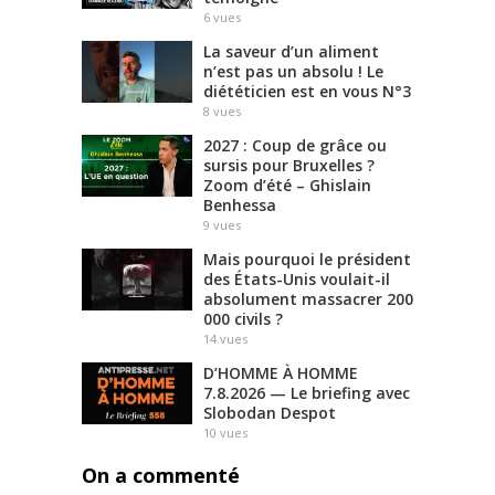
6
vues
La saveur d’un aliment
n’est pas un absolu ! Le
diététicien est en vous N°3
8
vues
2027 : Coup de grâce ou
sursis pour Bruxelles ?
Zoom d’été – Ghislain
Benhessa
9
vues
Mais pourquoi le président
des États-Unis voulait-il
absolument massacrer 200
000 civils ?
14
vues
D’HOMME À HOMME
7.8.2026 — Le briefing avec
Slobodan Despot
10
vues
On a commenté