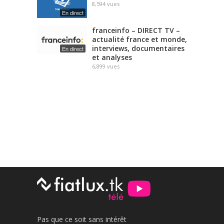
8,594
vues
En direct
franceinfo – DIRECT TV –
actualité france et monde,
interviews, documentaires
En direct
et analyses
6,899
vues
Pas que ce soit sans intérêt