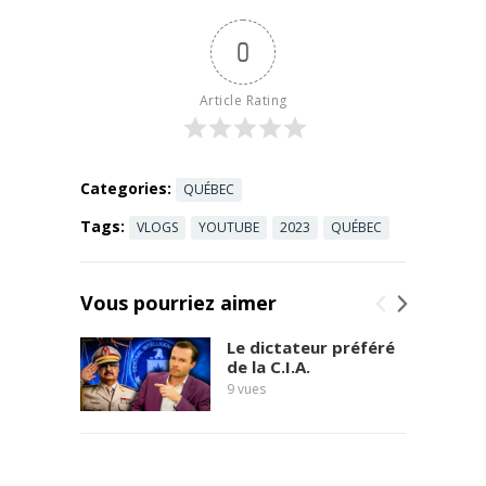
contre le
Read more
racisme des
0
crédits 2026-
2027. Haine
à Trois-
Article Rating
Rivières,
infirmières
racisées
victimes ...
Categories:
QUÉBEC
Read more
Tags:
VLOGS
YOUTUBE
2023
QUÉBEC
Vous pourriez aimer
Le dictateur préféré
de la C.I.A.
9
vues