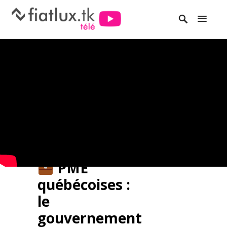
PME
québécoises :
le
gouvernement