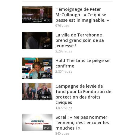
Témoignage de Peter
McCullough : « Ce qui se
passe est inimaginable. »
4:53
976
vues
La ville de Terrebonne
prend grand soin de sa
jeunesse !
3:19
2,298
vues
Hold The Line: Le piège se
confirme
2,501
vues
38:10
Campagne de levée de
fond pour la Fondation de
protection des droits
3:04:42
civiques
1,877
vues
Soral : « Ne pas nommer
l’ennemi, c’est enculer les
mouches ! »
2:26
840
vues