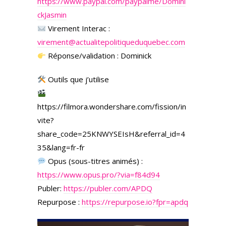
https://www.paypal.com/paypalme/Domini
ckJasmin
Virement Interac :
virement@actualitepolitiqueduquebec.com
Réponse/validation : Dominick
Outils que j’utilise
https://filmora.wondershare.com/fission/in
vite?
share_code=25KNWYSEIsH&referral_id=4
35&lang=fr-fr
Opus (sous-titres animés) :
https://www.opus.pro/?via=f84d94
Publer:
https://publer.com/APDQ
Repurpose :
https://repurpose.io?fpr=apdq