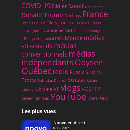
COVID-19
Didier Raoult
Dieudonné
France
Donald Trump
Donbass
Gilets jaunes
Francis Cousin
Guerre de Classe
Jean-Dominique Michel
Israël
Julian Assange
médias
Monde
L'Échiquier mondial
LBRY
médias
alternatifs
médias
conventionnels
Odysee
indépendants
Québec
radio
Russie
Silvano
Suisse
Trotta
Slobodan Despot
Sylvain
vlogs
VF
VOSTFR
Ukraine
Laforest
YouTube
Xavier Moreau
États-Unis
Les plus vues
Noovo en direct
8,862
vues