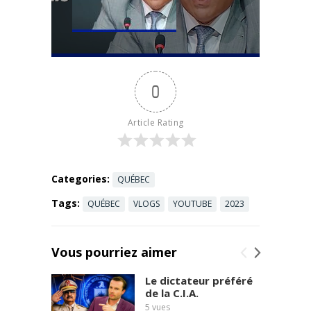
transports —
Read more
Crédits
2026-2027
Le ministre
des
Transports
0
affronte une
opposition
sur plusieurs
Article Rating
fronts :
audits de la
SAAQ
gonflés de ...
Categories:
QUÉBEC
Read more
Tags:
QUÉBEC
VLOGS
YOUTUBE
2023
Vous pourriez aimer
Le dictateur préféré
de la C.I.A.
5
vues