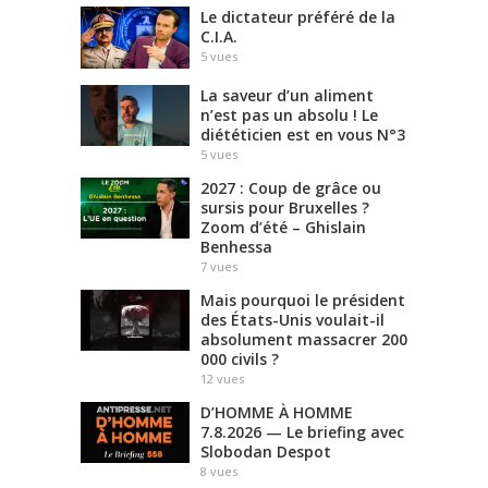
Le dictateur préféré de la
C.I.A.
5
vues
La saveur d’un aliment
n’est pas un absolu ! Le
diététicien est en vous N°3
5
vues
2027 : Coup de grâce ou
sursis pour Bruxelles ?
Zoom d’été – Ghislain
Benhessa
7
vues
Mais pourquoi le président
des États-Unis voulait-il
absolument massacrer 200
000 civils ?
12
vues
D’HOMME À HOMME
7.8.2026 — Le briefing avec
Slobodan Despot
8
vues