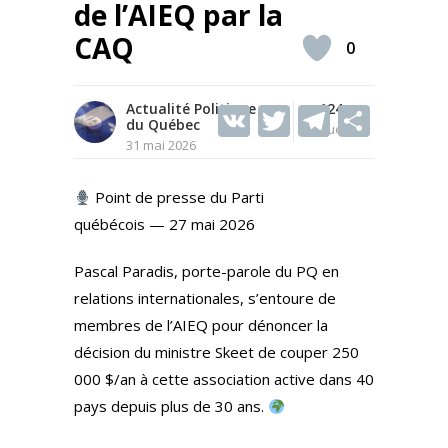
de l’AIEQ par la
CAQ
0
Actualité Politique
V
T
124
T
S
du Québec
Vues
K
w
el
h
31 mai 2026
itt
e
ar
Point de presse du Parti
er
gr
e
québécois — 27 mai 2026
a
m
Pascal Paradis, porte-parole du PQ en
relations internationales, s’entoure de
membres de l’AIEQ pour dénoncer la
décision du ministre Skeet de couper 250
000 $/an à cette association active dans 40
pays depuis plus de 30 ans.