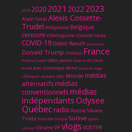
2023
2021
2022
2020
2019
Alexis Cossette-
Alain Soral
Trudel
Belgique
Antipresse
censure
chloroquine
Christelle Néant
COVID-19
Didier Raoult
Dieudonné
France
Donald Trump
Donbass
Gilets jaunes
Francis Cousin
Guerre de Classe
Jean-Dominique Michel
Israël
Julian Assange
médias
Monde
L'Échiquier mondial
LBRY
médias
alternatifs
médias
conventionnels
Odysee
indépendants
Québec
radio
Russie
Silvano
Suisse
Trotta
Slobodan Despot
Sylvain
vlogs
VF
VOSTFR
Ukraine
Laforest