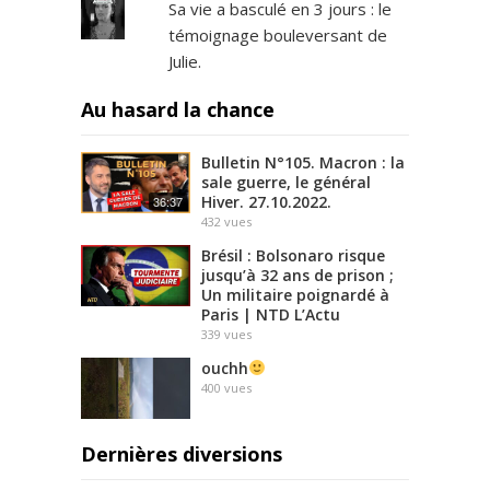
Sa vie a basculé en 3 jours : le
témoignage bouleversant de
Julie.
Au hasard la chance
Bulletin N°105. Macron : la
sale guerre, le général
Hiver. 27.10.2022.
36:37
432
vues
Brésil : Bolsonaro risque
jusqu’à 32 ans de prison ;
Un militaire poignardé à
Paris | NTD L’Actu
339
vues
ouchh
400
vues
Dernières diversions