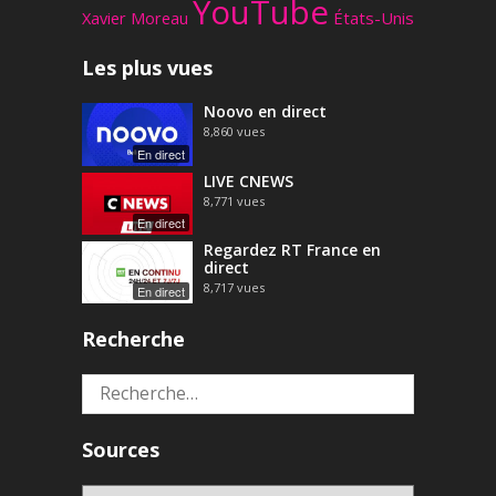
YouTube
Xavier Moreau
États-Unis
Les plus vues
Noovo en direct
8,860
vues
En direct
LIVE CNEWS
8,771
vues
En direct
Regardez RT France en
direct
8,717
vues
En direct
Recherche
Rechercher :
Sources