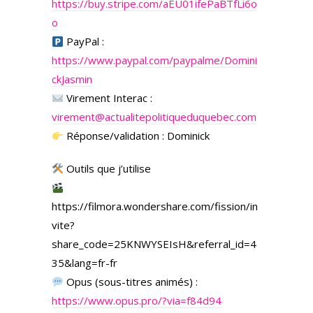
https://buy.stripe.com/aEU01ifePaBTfLi6o
o
PayPal :
https://www.paypal.com/paypalme/Domini
ckJasmin
Virement Interac :
virement@actualitepolitiqueduquebec.com
Réponse/validation : Dominick
Outils que j’utilise
https://filmora.wondershare.com/fission/in
vite?
share_code=25KNWYSEIsH&referral_id=4
35&lang=fr-fr
Opus (sous-titres animés) :
https://www.opus.pro/?via=f84d94