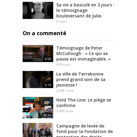
Sa vie a basculé en 3 jours :
le témoignage
bouleversant de Julie.
9
vues
On a commenté
Témoignage de Peter
McCullough : « Ce qui se
passe est inimaginable. »
4:53
974
vues
La ville de Terrebonne
prend grand soin de sa
jeunesse !
3:19
2,298
vues
Hold The Line: Le piège se
confirme
2,499
vues
38:10
Campagne de levée de
fond pour la Fondation de
protection des droits
3:04:42