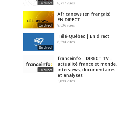
En direct
8,717
vues
Africanews (en français)
EN DIRECT
En direct
8,636
vues
Télé-Québec | En direct
8,594
vues
En direct
franceinfo – DIRECT TV –
actualité france et monde,
interviews, documentaires
En direct
et analyses
6,898
vues