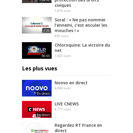
civiques
1,876
vues
Soral : « Ne pas nommer
l’ennemi, c’est enculer les
mouches ! »
2:26
839
vues
Chloroquine: La victoire du
net
56:43
1,605
vues
Les plus vues
Noovo en direct
8,860
vues
En direct
LIVE CNEWS
8,771
vues
En direct
Regardez RT France en
direct