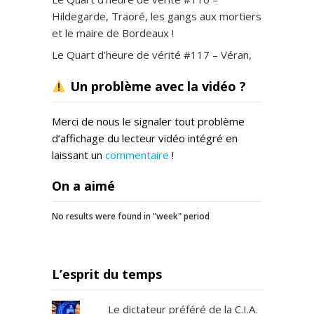
Hildegarde, Traoré, les gangs aux mortiers
et le maire de Bordeaux !
Le Quart d’heure de vérité #117 – Véran,
avortement, Freeze Corleone, Macron
Un problème avec la vidéo ?
impose la 5G !
Le Quart d’heure de vérité #118 – Liberté
Merci de nous le signaler tout problème
pour Ryssen, Marine la night-clubbeuse,
d’affichage du lecteur vidéo intégré en
Sibeth le retour !
laissant un
commentaire
!
Le Quart d’heure de vérité #119 – Dupont-
Moretti convoqué, Bernard Laporte en
On a aimé
GAV, Valérie Bugault chopée par la
patrouille !
No results were found in "week" period
Le Quart d’heure de vérité #121 –
Marseille se rebiffe, But avale Conforama,
loi Avia, Roland-Garros !
L’esprit du temps
Le Quart d’heure de vérité #122 –
Le dictateur préféré de la C.I.A.
Terrorisme de synthèse à Paris, Zemmour