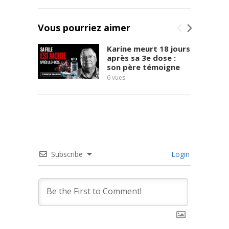
t
d
Vous pourriez aimer
'
h
Karine meurt 18 jours
e
après sa 3e dose :
u
son père témoigne
r
6
vues
e
8
vues
d
e
V
é
r
i
Subscribe
Login
t
é
a
v
e
c
M