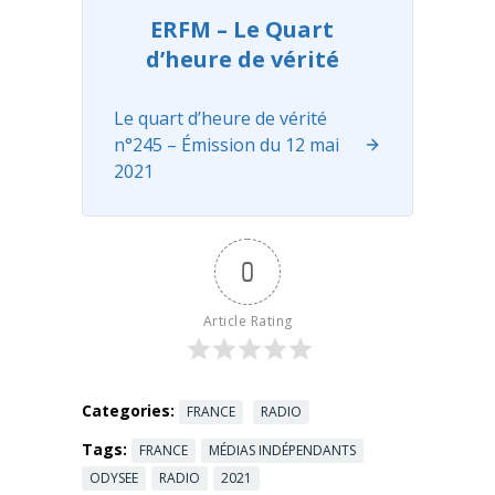
r
Marc
ERFM – Le Quart
e
Boucher de
d’heure de vérité
d
Lignon, qui
i
va ...
Read
2
more
Le quart d’heure de vérité
3
n°245 – Émission du 12 mai
a
2021
v
r
i
l
2
0
0
2
Article Rating
1
,
l
e
Categories:
FRANCE
RADIO
Q
Tags:
u
FRANCE
MÉDIAS INDÉPENDANTS
a
ODYSEE
RADIO
2021
r