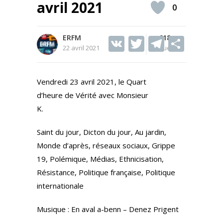
avril 2021
0
ERFM
V
T
618
T
S
22 avril 2021
Vues
K
w
el
h
itt
e
ar
Vendredi 23 avril 2021, le Quart
er
gr
e
d’heure de Vérité avec Monsieur
a
K.
m
Saint du jour, Dicton du jour, Au jardin,
Monde d’après, réseaux sociaux, Grippe
19, Polémique, Médias, Ethnicisation,
Résistance, Politique française, Politique
internationale
Musique : En aval a-benn – Denez Prigent