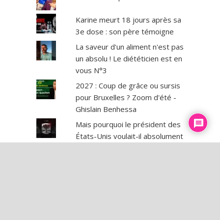
condamné, Patron d’Élite poursuivi pour
Karine meurt 18 jours après sa
viols !
3e dose : son père témoigne
Le Quart d’heure de vérité #123 – MLP,
La saveur d'un aliment n'est pas
femme « normale », Zemmourgate,
un absolu ! Le diététicien est en
Pseudo-mineurs isolés, Trump, 5G
vous N°3
Le Quart d’heure de vérité #124 – Trump
2027 : Coup de grâce ou sursis
vs Biden, Proud Boys, Dette,
pour Bruxelles ? Zoom d'été -
Couillonavirus, Belgique, RIP Quino
Ghislain Benhessa
Le Quart d’heure de vérité #125 – Médias,
Mais pourquoi le président des
Zemmour, NXIVM !
États-Unis voulait-il absolument
Le Quart d’heure de vérité #126 – Alerte
massacrer 200 000 civils ?
rouge, Tempête Alex, Montebourg,
D’HOMME À HOMME 7.8.2026
Zemmour dévoilé !
— Le briefing avec Slobodan
Le Quart d’heure de vérité #127 – Purge
Despot
au RN, Houellebecq, Match truqué à
Roland-Garros ?
Au hasard la chance
Le Quart d’heure de vérité #128 – Trump,