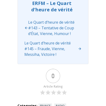
ences/manif
ERFM – Le Quart
este-contre-
d’heure de vérité
les-
pseudoscien
ces-en-
Le Quart d’heure de vérité
sante-
#143 – Tentative de Coup
20201019
d’État, Vienne, Humour !
Dépassons
aujourd'hui
Le Quart d’heure de vérité
ma propre
#145 – Fraude, Vienne,
histoire pour
Messiha, Victoire !
voir combien
aujourd'hui
les
approches ...
0
Read more
Article Rating
Categories:
FRANCE
RADIO