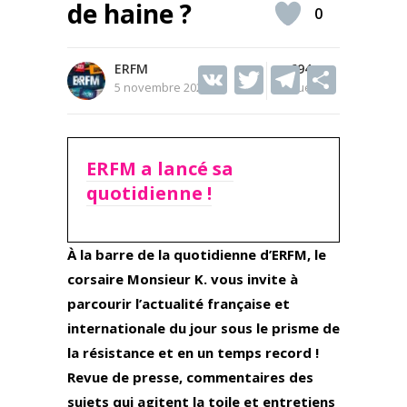
de haine ?
0
ERFM
V
T
694
T
S
5 novembre 2020
Vues
K
w
el
h
itt
e
ar
er
gr
e
ERFM a lancé sa
a
quotidienne !
m
À la barre de la quotidienne d’ERFM, le
corsaire Monsieur K. vous invite à
parcourir l’actualité française et
internationale du jour sous le prisme de
la résistance et en un temps record !
Revue de presse, commentaires des
sujets qui agitent la toile et entretiens