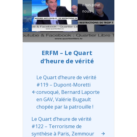
nous pour
notamment
nous
et la menace
permettre
de
de continuer,
reconfineme
et surtout
nt, ...
Read
d'aller bien
more
plus loin
encore avec
ERFM – Le Quart
un nouveau
d’heure de vérité
média 3.0 ,
on vous
explique
Le Quart d’heure de vérité
comment sur
#119 – Dupont-Moretti
tipeee ...
convoqué, Bernard Laporte
Read more
en GAV, Valérie Bugault
chopée par la patrouille !
Le Quart d’heure de vérité
#122 – Terrorisme de
synthèse à Paris, Zemmour