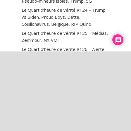
Pseudo-mineurs isolés, Trump, 5G
Le Quart d’heure de vérité #124 – Trump
vs Biden, Proud Boys, Dette,
Couillonavirus, Belgique, RIP Quino
Le Quart d’heure de vérité #125 – Médias,
Zemmour, NXIVM !
Le Quart d’heure de vérité #126 – Alerte
rouge, Tempête Alex, Montebourg,
Zemmour dévoilé !
Le Quart d’heure de vérité #127 – Purge
au RN, Houellebecq, Match truqué à
Roland-Garros ?
Le Quart d’heure de vérité #128 – Trump,
Guilluy, Aube Dorée, Rassemblements
antipédos !
Le Quart d’heure de vérité #129 – Onfray
vs MLP, Soral persécuté, Couillonavirus,