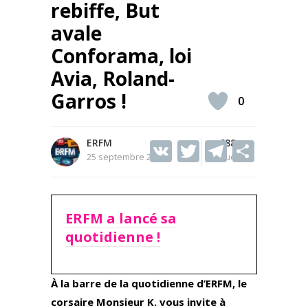
rebiffe, But
avale
Conforama, loi
Avia, Roland-
Garros !
0
ERFM
V
T
688
T
S
25 septembre 2020
Vues
K
w
el
h
itt
e
ar
er
gr
e
ERFM a lancé sa
a
quotidienne !
m
À la barre de la quotidienne d’ERFM, le
corsaire Monsieur K. vous invite à