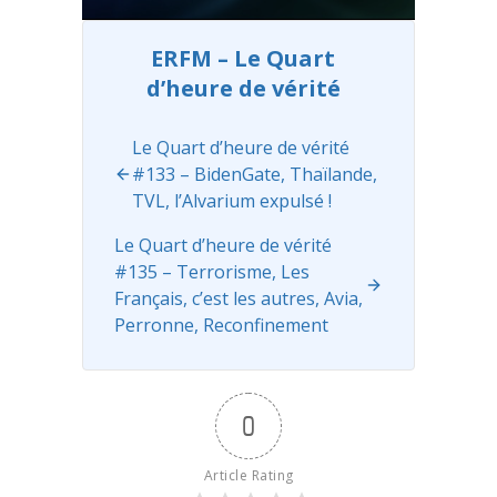
vent depuis
des mois sur
les réseaux
ERFM – Le Quart
sociaux. Et
d’heure de vérité
bien je vous
propose un
...
Read more
Le Quart d’heure de vérité
#133 – BidenGate, Thaïlande,
TVL, l’Alvarium expulsé !
Le Quart d’heure de vérité
#135 – Terrorisme, Les
Français, c’est les autres, Avia,
Perronne, Reconfinement
0
Article Rating