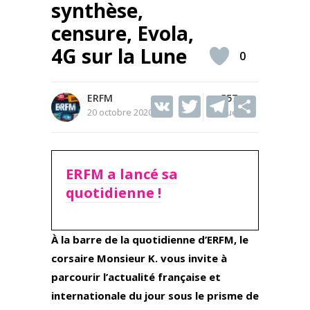
synthèse,
censure, Evola,
4G sur la Lune
0
ERFM
V
T
557
T
S
20 octobre 2020
Vues
K
w
el
h
itt
e
ar
er
gr
e
ERFM a lancé sa
a
quotidienne !
m
À la barre de la quotidienne d’ERFM, le
corsaire Monsieur K. vous invite à
parcourir l’actualité française et
internationale du jour sous le prisme de