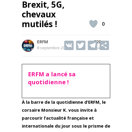
Brexit, 5G,
chevaux
mutilés !
0
ERFM
V
T
728
T
S
8 septembre 2020
Vues
K
w
el
h
itt
e
ar
er
gr
e
ERFM a lancé sa
a
quotidienne !
m
À la barre de la quotidienne d’ERFM, le
corsaire Monsieur K. vous invite à
parcourir l’actualité française et
internationale du jour sous le prisme de