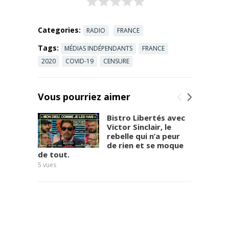
Categories:
RADIO
FRANCE
Tags:
MÉDIAS INDÉPENDANTS
FRANCE
2020
COVID-19
CENSURE
Vous pourriez aimer
Bistro Libertés avec
Victor Sinclair, le
rebelle qui n’a peur
de rien et se moque
de tout.
Poulin
5
vues
8
vues