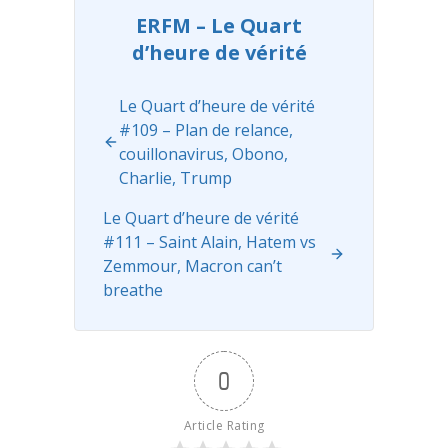
Vengeance
ERFM – Le Quart
du pangolin"
d’heure de vérité
aux éditions
Robert
Laffont, était
Le Quart d’heure de vérité
ce vendredi
#109 – Plan de relance,
l'invité
couillonavirus, Obono,
exceptionnel
Charlie, Trump
du ...
Read
more
Le Quart d’heure de vérité
#111 – Saint Alain, Hatem vs
Zemmour, Macron can’t
breathe
0
Article Rating