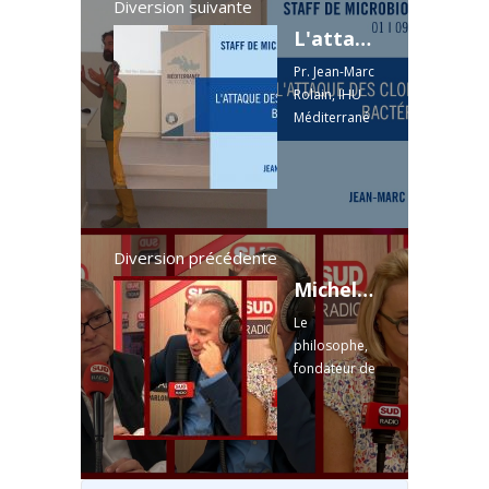
Diversion suivante
L'attaque des clones... bactériens
Pr. Jean-Marc
Rolain, IHU
Méditerrané
e Infection
Diversion précédente
Michel Onfray - "Le Pr Raoult a mis un uppercut aux médecins qui s'en mettent plein les poches !"
Le
philosophe,
fondateur de
la revue
"Front
Populaire" et
auteur de
"La