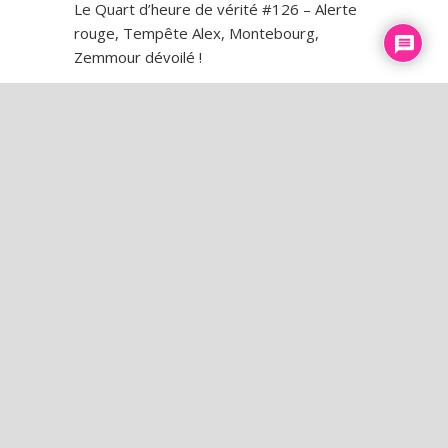
Le Quart d’heure de vérité #126 – Alerte
rouge, Tempête Alex, Montebourg,
Zemmour dévoilé !
Le Quart d’heure de vérité #127 – Purge
au RN, Houellebecq, Match truqué à
Roland-Garros ?
Le Quart d’heure de vérité #128 – Trump,
Guilluy, Aube Dorée, Rassemblements
antipédos !
Le Quart d’heure de vérité #129 – Onfray
vs MLP, Soral persécuté, Couillonavirus,
Trump
Le Quart d’heure de vérité #130 –
Licenciements, Attaque d’un commissariat,
Loukachenko, Seconde vague ?!
Le Quart d’heure de vérité #131 – Cymès,
Marine et NDA, Branco, QAnon, Brexit !