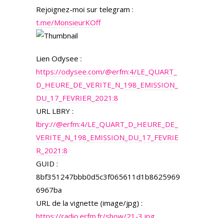
Rejoignez-moi sur telegram :
t.me/MonsieurKOff
Lien Odysee :
https://odysee.com/@erfm:4/LE_QUART_
D_HEURE_DE_VERITE_N_198_EMISSION_
DU_17_FEVRIER_2021:8
URL LBRY :
lbry://@erfm:4/LE_QUART_D_HEURE_DE_
VERITE_N_198_EMISSION_DU_17_FEVRIE
R_2021:8
GUID :
8bf351247bbb0d5c3f065611d1b8625969
6967ba
URL de la vignette (image/jpg) :
https://radio.erfm.fr/show/21-3.jpg