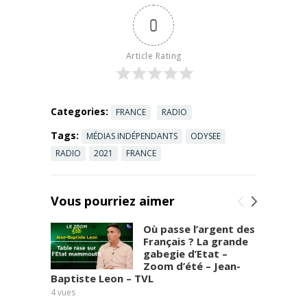
0
Article Rating
Categories:
FRANCE
RADIO
Tags:
MÉDIAS INDÉPENDANTS
ODYSEE
RADIO
2021
FRANCE
Vous pourriez aimer
Où passe l’argent des
Français ? La grande
gabegie d’Etat –
Zoom d’été – Jean-
Baptiste Leon – TVL
Jean G
4
vues
9
vues