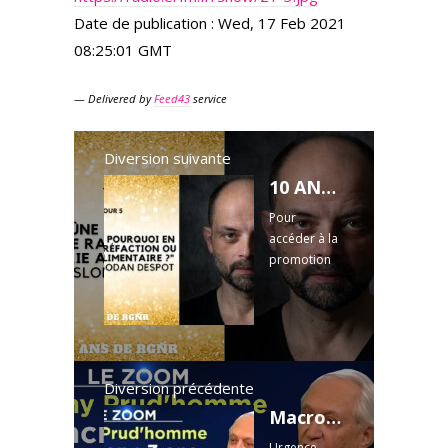
Date de publication :
Wed, 17 Feb 2021
08:25:01 GMT
— Delivered by
Feed43
service
Diversion suivante
10 ANS RGNR (jour 5) : Le jeûne, pénurie et raréfaction alimentaire avec Slobodan Despot
Pour
accéder à la
promotion
exceptionnel
le sur les
formations
jusqu'à -
50%:
https://regen
Diversion précédente
ere.learnybo
Macron : 3 ans d'allégeance à l'Etat profond - Le Zoom - Rémy Prud'homme - TVL
x.com/
J'ai
Urgence