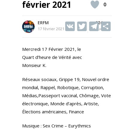
février 2021
0
ERFM
V
T
824
T
S
17 février 2021
Vues
K
w
el
h
itt
e
ar
Mercredi 17 Février 2021, le
er
gr
e
Quart d’heure de Vérité avec
a
Monsieur K.
m
Réseaux sociaux, Grippe 19, Nouvel ordre
mondial, Rappel, Robotique, Corruption,
Médias,Passeport vaccinal, Chômage, Vote
électronique, Monde d’après, Artiste,
Élections américaines, Finance
Musique : Sex Crime – Eurythmics