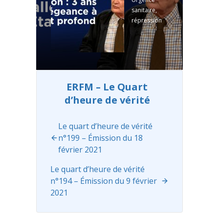
besoin de
sanitaire,
vous pour
répression
continuer à
des Gilets
diffuser
Jaunes,
gratuitement
réforme de
de
la SNCF, des
l'information
retraites...
, ...
Read
Depuis
more
ERFM – Le Quart
l'élection
d’heure de vérité
d'Emmanuel
Macron, un
grand
Le quart d’heure de vérité
nombre de
n°199 – Émission du 18
décisions
février 2021
ont été
prises pour
Le quart d’heure de vérité
...
Read more
n°194 – Émission du 9 février
2021