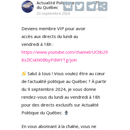
Actualité Politique
V
T
275
T
S
du Québec
Vues
K
w
el
h
20 septembre 2024
itt
e
ar
Deviens membre VIP pour avoir
er
gr
e
accès aux directs du lundi au
a
vendredi à 18h :
m
https://www.youtube.com/channel/UChb29
8sZlCxkN0BbyPdWYTg/join
Salut à tous ! Vous voulez être au cœur
de l’actualité politique au Québec ? À partir
du 9 septembre 2024, je vous donne
rendez-vous du lundi au vendredi à 18h
pour des directs exclusifs sur Actualité
Politique du Québec.
En vous abonnant à la chaîne, vous ne