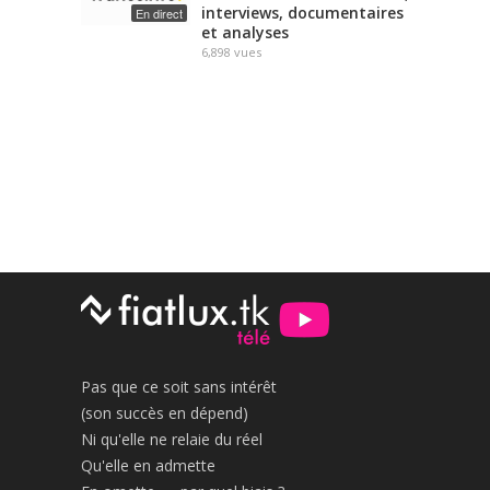
interviews, documentaires
En direct
et analyses
6,898
vues
Pas que ce soit sans intérêt
(son succès en dépend)
Ni qu'elle ne relaie du réel
Qu'elle en admette