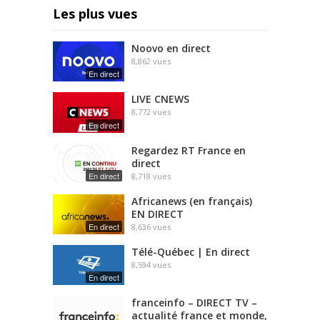
Les plus vues
Noovo en direct
8,862
vues
En direct
LIVE CNEWS
8,772
vues
En direct
Regardez RT France en
direct
En direct
8,718
vues
Africanews (en français)
EN DIRECT
En direct
8,636
vues
Télé-Québec | En direct
8,594
vues
En direct
franceinfo – DIRECT TV –
actualité france et monde,