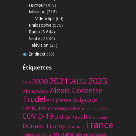
Humour
(419)
Musique
(316)
Vidéoclips
(64)
Philosophie
(575)
Radio
(3 644)
Santé
(2 084)
Télévision
(21)
En direct
(13)
Étiquettes
2023
2021
2022
2020
2019
Alexis Cossette-
Alain Soral
Trudel
Belgique
Antipresse
censure
chloroquine
Christelle Néant
COVID-19
Didier Raoult
Dieudonné
France
Donald Trump
Donbass
Gilets jaunes
Francis Cousin
Guerre de Classe