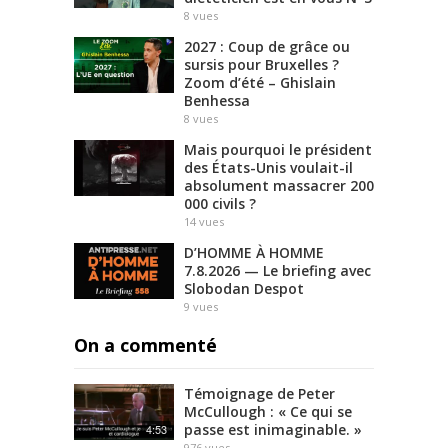
8
vues
2027 : Coup de grâce ou
sursis pour Bruxelles ?
Zoom d’été – Ghislain
Benhessa
8
vues
Mais pourquoi le président
des États-Unis voulait-il
absolument massacrer 200
000 civils ?
14
vues
D’HOMME À HOMME
7.8.2026 — Le briefing avec
Slobodan Despot
9
vues
On a commenté
Témoignage de Peter
McCullough : « Ce qui se
passe est inimaginable. »
4:53
976
vues