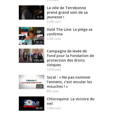
La ville de Terrebonne
prend grand soin de sa
jeunesse !
3:19
2,298
vues
Hold The Line: Le piège se
confirme
2,500
vues
38:10
Campagne de levée de
fond pour la Fondation de
protection des droits
3:04:42
civiques
1,876
vues
Soral : « Ne pas nommer
l’ennemi, c’est enculer les
mouches ! »
2:26
840
vues
Chloroquine: La victoire du
net
56:43
1,606
vues