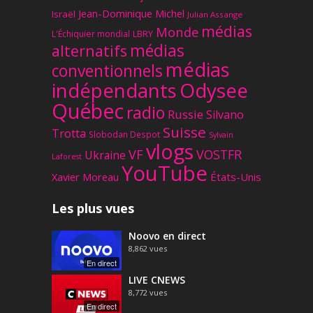
Jean-Dominique Michel
Israël
Julian Assange
médias
Monde
L'Échiquier mondial
LBRY
médias
alternatifs
médias
conventionnels
Odysee
indépendants
Québec
radio
Russie
Silvano
Suisse
Trotta
Slobodan Despot
Sylvain
vlogs
VF
VOSTFR
Ukraine
Laforest
YouTube
Xavier Moreau
États-Unis
Les plus vues
Noovo en direct
8,862
vues
En direct
LIVE CNEWS
8,772
vues
En direct