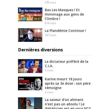
278
vues
Bas Les Masques ! Et
Hommage aux gens de
l’Ombre !
36:47
814
vues
La Plandémie Continue !
547
vues
25:14
Dernières diversions
Le dictateur préféré de la
C.I.A.
9
vues
Karine meurt 18 jours
après sa 3e dose : son père
témoigne
6
vues
La saveur d’un aliment
n’est pas un absolu ! Le
diététicien est en vous N°3