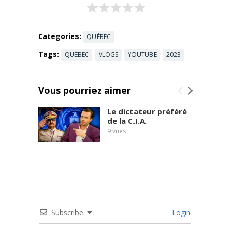
N0BbyPdWY
Tg/join
Salut à tous !
Vous voulez
Categories:
QUÉBEC
être ...
Read
Tags:
QUÉBEC
VLOGS
YOUTUBE
2023
more
Vous pourriez aimer
Le dictateur préféré
de la C.I.A.
9
vues
Subscribe
Login