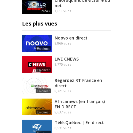
Chloroquine: La victoire du
net
56:43
1,610
vues
Les plus vues
Noovo en direct
8,866
vues
En direct
LIVE CNEWS
8,775
vues
En direct
Regardez RT France en
direct
En direct
8,720
vues
Africanews (en français)
EN DIRECT
En direct
8,637
vues
Télé-Québec | En direct
8,598
vues