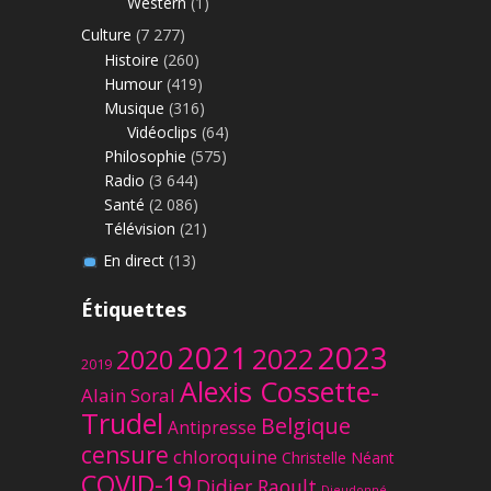
Western
(1)
Culture
(7 277)
Histoire
(260)
Humour
(419)
Musique
(316)
Vidéoclips
(64)
Philosophie
(575)
Radio
(3 644)
Santé
(2 086)
Télévision
(21)
En direct
(13)
Étiquettes
2023
2021
2022
2020
2019
Alexis Cossette-
Alain Soral
Trudel
Belgique
Antipresse
censure
chloroquine
Christelle Néant
COVID-19
Didier Raoult
Dieudonné