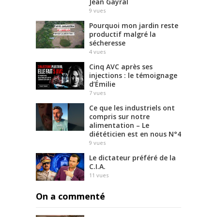
Jean Gayral
9
vues
Pourquoi mon jardin reste
productif malgré la
sécheresse
4
vues
Cinq AVC après ses
injections : le témoignage
d’Émilie
7
vues
Ce que les industriels ont
compris sur notre
alimentation – Le
diététicien est en nous N°4
9
vues
Le dictateur préféré de la
C.I.A.
11
vues
On a commenté