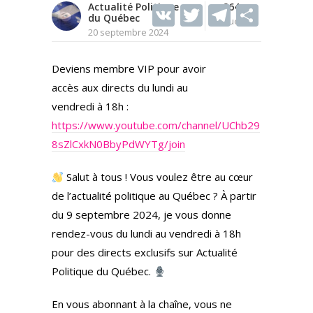
Actualité Politique
V
T
264
T
S
du Québec
Vues
K
w
el
h
20 septembre 2024
itt
e
ar
Deviens membre VIP pour avoir
er
gr
e
accès aux directs du lundi au
a
vendredi à 18h :
m
https://www.youtube.com/channel/UChb29
8sZlCxkN0BbyPdWYTg/join
Salut à tous ! Vous voulez être au cœur
de l’actualité politique au Québec ? À partir
du 9 septembre 2024, je vous donne
rendez-vous du lundi au vendredi à 18h
pour des directs exclusifs sur Actualité
Politique du Québec.
En vous abonnant à la chaîne, vous ne