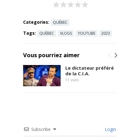
N0BbyPdWY
Tg/join
Salut à tous !
Vous voulez
Categories:
QUÉBEC
être ...
Read
Tags:
QUÉBEC
VLOGS
YOUTUBE
2023
more
Vous pourriez aimer
Le dictateur préféré
de la C.I.A.
11
vues
Subscribe
Login