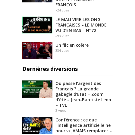
FRANÇOIS
724
vues
LE MALI VIRE LES ONG
FRANÇAISES – LE MONDE
VU D’EN BAS – N°72
493
vues
Un flic en colère
334
vues
Dernières diversions
Où passe l’argent des
Français ? La grande
gabegie d’Etat – Zoom
d’été – Jean-Baptiste Leon
– TVL
3
vues
Conférence : ce que
l’intelligence artificielle ne
pourra JAMAIS remplacer –