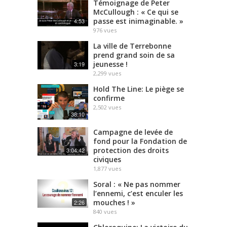
Témoignage de Peter
McCullough : « Ce qui se
passe est inimaginable. »
4:53
976
vues
La ville de Terrebonne
prend grand soin de sa
jeunesse !
3:19
2,299
vues
Hold The Line: Le piège se
confirme
2,502
vues
38:10
Campagne de levée de
fond pour la Fondation de
protection des droits
3:04:42
civiques
1,877
vues
Soral : « Ne pas nommer
l’ennemi, c’est enculer les
mouches ! »
2:26
840
vues