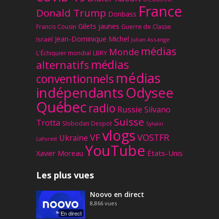
France
Donald Trump
Donbass
Gilets jaunes
Francis Cousin
Guerre de Classe
Jean-Dominique Michel
Israël
Julian Assange
médias
Monde
L'Échiquier mondial
LBRY
médias
alternatifs
médias
conventionnels
Odysee
indépendants
Québec
radio
Russie
Silvano
Suisse
Trotta
Slobodan Despot
Sylvain
vlogs
VF
VOSTFR
Ukraine
Laforest
YouTube
Xavier Moreau
États-Unis
Les plus vues
Noovo en direct
8,866
vues
En direct