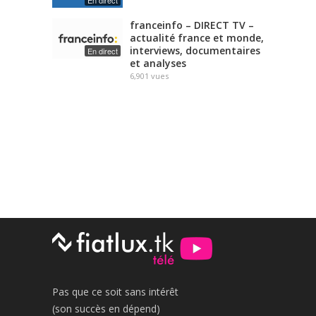
En direct
franceinfo – DIRECT TV –
actualité france et monde,
interviews, documentaires
En direct
et analyses
6,901
vues
Pas que ce soit sans intérêt
(son succès en dépend)