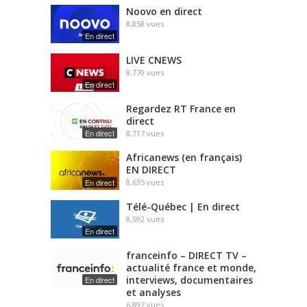
Noovo en direct
8,858
vues
En direct
LIVE CNEWS
8,770
vues
En direct
Regardez RT France en
direct
En direct
8,717
vues
Africanews (en français)
EN DIRECT
En direct
8,635
vues
Télé-Québec | En direct
8,592
vues
En direct
franceinfo – DIRECT TV –
actualité france et monde,
interviews, documentaires
En direct
et analyses
6,897
vues