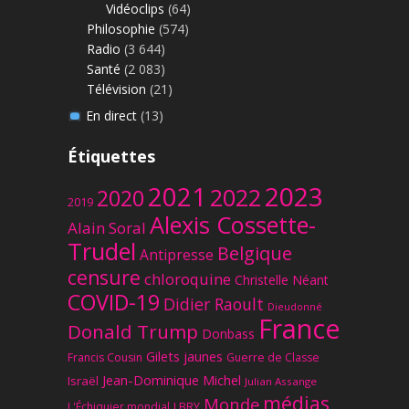
Vidéoclips
(64)
Philosophie
(574)
Radio
(3 644)
Santé
(2 083)
Télévision
(21)
En direct
(13)
Étiquettes
2023
2021
2022
2020
2019
Alexis Cossette-
Alain Soral
Trudel
Belgique
Antipresse
censure
chloroquine
Christelle Néant
COVID-19
Didier Raoult
Dieudonné
France
Donald Trump
Donbass
Gilets jaunes
Francis Cousin
Guerre de Classe
Jean-Dominique Michel
Israël
Julian Assange
médias
Monde
L'Échiquier mondial
LBRY