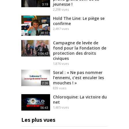
jeunesse !
3:19
2,298
vues
Hold The Line: Le piège se
confirme
2,497
vues
38:10
Campagne de levée de
fond pour la Fondation de
protection des droits
3:04:42
civiques
1,876
vues
Soral : « Ne pas nommer
l’ennemi, c’est enculer les
mouches ! »
2:26
839
vues
Chloroquine: La victoire du
net
56:43
1,605
vues
Les plus vues