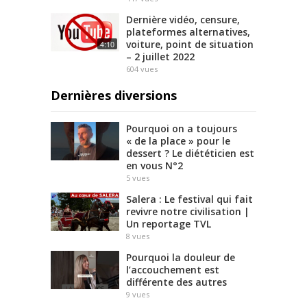
Dernière vidéo, censure,
plateformes alternatives,
voiture, point de situation
4:10
– 2 juillet 2022
604
vues
Dernières diversions
Pourquoi on a toujours
« de la place » pour le
dessert ? Le diététicien est
en vous N°2
5
vues
Salera : Le festival qui fait
revivre notre civilisation |
Un reportage TVL
8
vues
Pourquoi la douleur de
l’accouchement est
différente des autres
9
vues