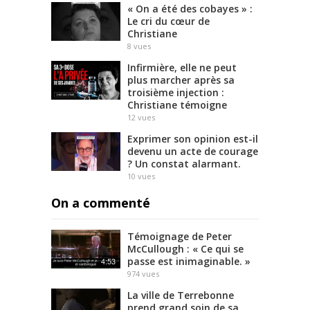
« On a été des cobayes » :
Le cri du cœur de
Christiane
8
vues
Infirmière, elle ne peut
plus marcher après sa
troisième injection :
Christiane témoigne
12
vues
Exprimer son opinion est-il
devenu un acte de courage
? Un constat alarmant.
10
vues
On a commenté
Témoignage de Peter
McCullough : « Ce qui se
passe est inimaginable. »
4:53
974
vues
La ville de Terrebonne
prend grand soin de sa