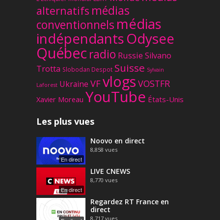
médias
alternatifs
médias
conventionnels
Odysee
indépendants
Québec
radio
Russie
Silvano
Suisse
Trotta
Slobodan Despot
Sylvain
vlogs
VF
VOSTFR
Ukraine
Laforest
YouTube
Xavier Moreau
États-Unis
Les plus vues
Noovo en direct
8,858
vues
En direct
LIVE CNEWS
8,770
vues
En direct
Regardez RT France en
direct
8,717
vues