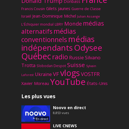
Donald Trump
Donbass
Gilets jaunes
Francis Cousin
Guerre de Classe
Jean-Dominique Michel
Israël
Julian Assange
médias
Monde
L'Échiquier mondial
LBRY
médias
alternatifs
médias
conventionnels
Odysee
indépendants
Québec
radio
Russie
Silvano
Suisse
Trotta
Slobodan Despot
Sylvain
vlogs
VF
VOSTFR
Ukraine
Laforest
YouTube
Xavier Moreau
États-Unis
Les plus vues
Noovo en direct
8,853
vues
En direct
LIVE CNEWS