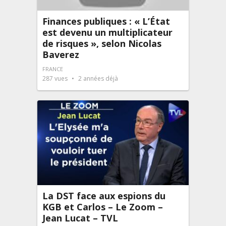
Finances publiques : « L’État
est devenu un multiplicateur
de risques », selon Nicolas
Baverez
FRANCE
287
vues
2 années déjà
La DST face aux espions du
KGB et Carlos – Le Zoom –
Jean Lucat – TVL