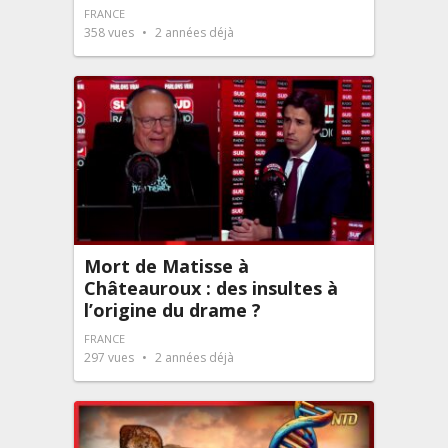
FRANCE
358
vues
2 années déjà
Mort de Matisse à
Châteauroux : des insultes à
l’origine du drame ?
FRANCE
297
vues
2 années déjà