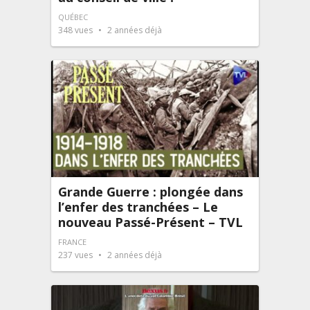
QUÉBEC
348
vues
2 années déjà
Grande Guerre : plongée dans
l’enfer des tranchées – Le
nouveau Passé-Présent – TVL
FRANCE
237
vues
2 années déjà