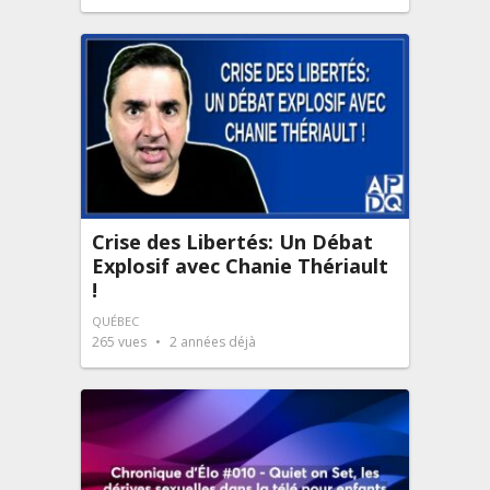
Crise des Libertés: Un Débat
Explosif avec Chanie Thériault
!
QUÉBEC
265
vues
2 années déjà