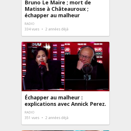
Bruno Le Maire ; mort de
Matisse à Châteauroux ;
échapper au malheur
RADIO
334
vues
2 années déjà
Échapper au malheur :
explications avec Annick Perez.
RADIO
351
vues
2 années déjà