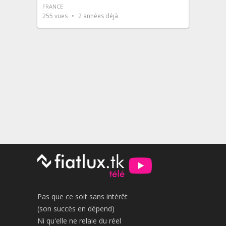
FRANCE
255
vues
2 années déjà
Pas que ce soit sans intérêt
(son succès en dépend)
Ni qu'elle ne relaie du réel