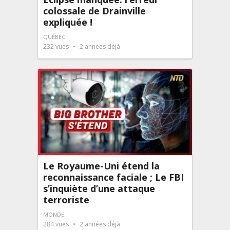
colossale de Drainville
expliquée !
QUÉBEC
232
vues
2 années déjà
Le Royaume-Uni étend la
reconnaissance faciale ; Le FBI
s’inquiète d’une attaque
terroriste
MONDE
284
vues
2 années déjà