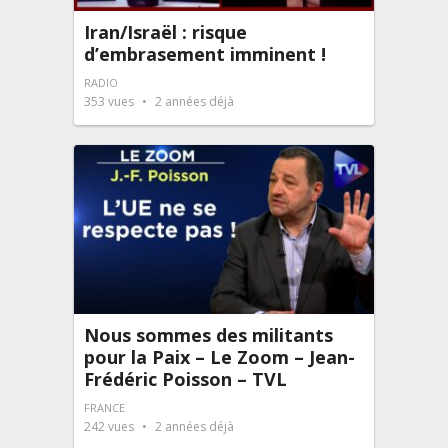
Iran/Israël : risque
d’embrasement imminent !
RADIO
353
vues
2 années déjà
Nous sommes des militants
pour la Paix – Le Zoom – Jean-
Frédéric Poisson – TVL
FRANCE
242
vues
2 années déjà