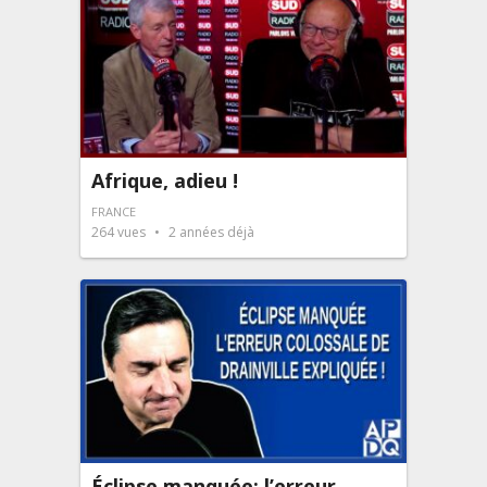
Afrique, adieu !
FRANCE
264
vues
2 années déjà
Éclipse manquée: l’erreur