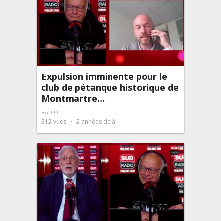
Expulsion imminente pour le
club de pétanque historique de
Montmartre…
RADIO
312
vues
2 années déjà