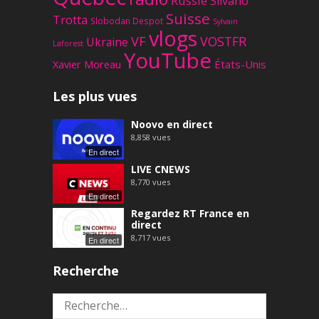
Russie
Silvano
Suisse
Trotta
Slobodan Despot
Sylvain
vlogs
VF
VOSTFR
Ukraine
Laforest
YouTube
Xavier Moreau
États-Unis
Les plus vues
Noovo en direct
8,858
vues
En direct
LIVE CNEWS
8,770
vues
En direct
Regardez RT France en
direct
8,717
vues
En direct
Recherche
Rechercher :