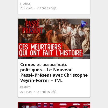
FRANCE
259
vues
2 années déjà
Crimes et assassinats
politiques – Le Nouveau
Passé-Présent avec Christophe
Veyrin-Forrer – TVL
FRANCE
270
vues
2 années déjà