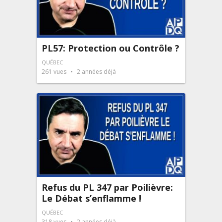
PL57: Protection ou Contrôle ?
QUÉBEC
261
vues
2 années déjà
Refus du PL 347 par Poilièvre:
Le Débat s’enflamme !
QUÉBEC
318
vues
2 années déjà