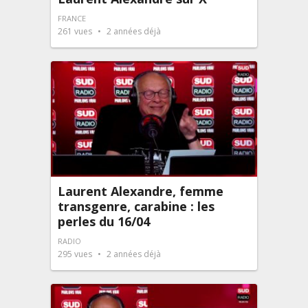
FRANCE
261
vues
2 années déjà
Laurent Alexandre, femme
transgenre, carabine : les
perles du 16/04
RADIO
295
vues
2 années déjà