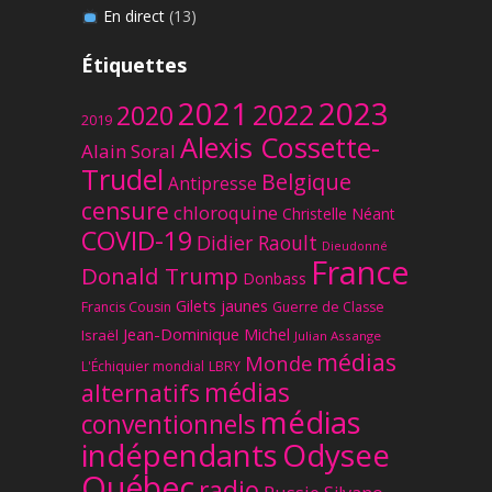
En direct
(13)
Étiquettes
2023
2021
2022
2020
2019
Alexis Cossette-
Alain Soral
Trudel
Belgique
Antipresse
censure
chloroquine
Christelle Néant
COVID-19
Didier Raoult
Dieudonné
France
Donald Trump
Donbass
Gilets jaunes
Francis Cousin
Guerre de Classe
Jean-Dominique Michel
Israël
Julian Assange
médias
Monde
L'Échiquier mondial
LBRY
médias
alternatifs
médias
conventionnels
Odysee
indépendants
Québec
radio