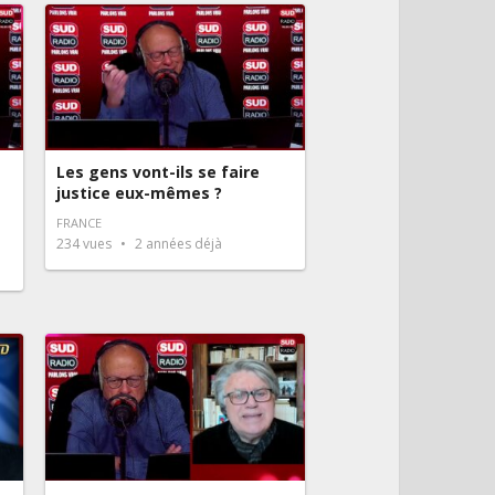
Les gens vont-ils se faire
justice eux-mêmes ?
FRANCE
234
vues
2 années déjà