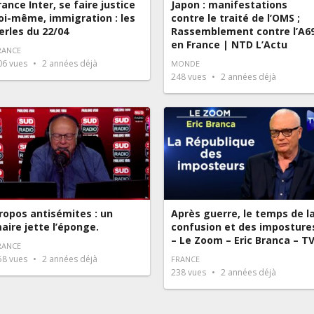
rance Inter, se faire justice
Japon : manifestations
oi-même, immigration : les
contre le traité de l’OMS ;
erles du 22/04
Rassemblement contre l’A6
en France | NTD L’Actu
RANCE
06
vues
2 années déjà
MONDE
248
vues
2 années déjà
ropos antisémites : un
Après guerre, le temps de l
aire jette l’éponge.
confusion et des imposture
– Le Zoom – Eric Branca – T
RANCE
58
vues
2 années déjà
FRANCE
238
vues
2 années déjà