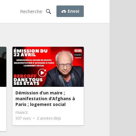
Envoi
Démission d’un maire ;
manifestation d’Afghans à
Paris ; logement social
FRANCE
307
vues
2 années déjà