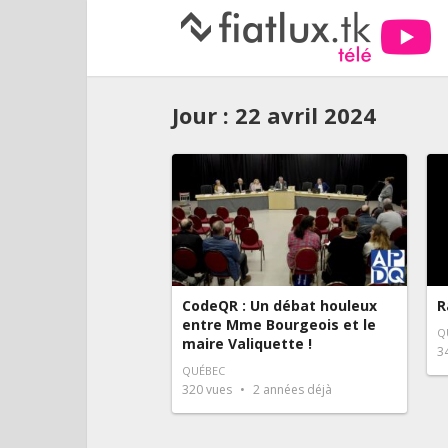
Jour :
22 avril 2024
CodeQR : Un débat houleux
R
entre Mme Bourgeois et le
Q
maire Valiquette !
3
QUÉBEC
320
vues
2 années déjà