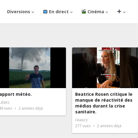
Diversions
En direct
Cinéma
apport météo.
Beatrice Rosen critique le
manque de réactivité des
UÉBEC
médias durant la crise
49
vues
2 années déjà
sanitaire.
FRANCE
277
vues
2 années déjà