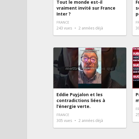
Tout le monde est-il
F
vraiment invité sur France
s
Inter ?
p
FRANCE
F
243
vues
2 années déjà
3
Eddie Puyjalon et les
P
contradictions liées à
m
l’énergie verte.
F
2
FRANCE
305
vues
2 années déjà