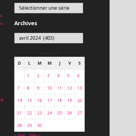
s
Archives
an-
Archives
avril 2024
D
L
M
M
J
V
S
1
2
3
4
5
6
7
8
9
10
11
12
13
ta
14
15
16
17
18
19
20
21
22
23
24
25
26
27
28
29
30
« Mar
Mai »