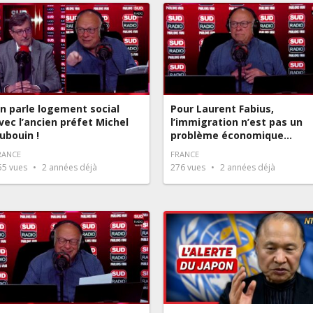
n parle logement social
Pour Laurent Fabius,
vec l’ancien préfet Michel
l’immigration n’est pas un
ubouin !
problème économique…
RANCE
FRANCE
55
vues
2 années déjà
276
vues
2 années déjà