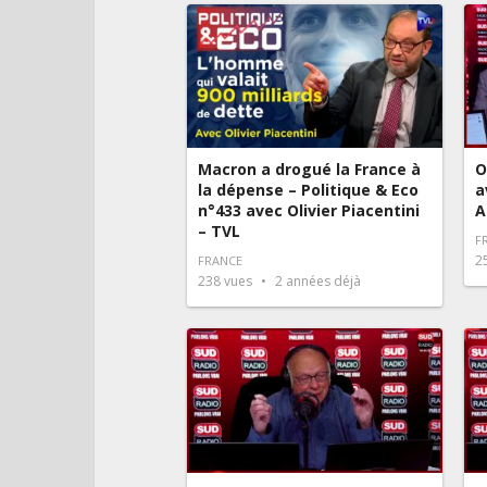
Macron a drogué la France à
O
la dépense – Politique & Eco
a
n°433 avec Olivier Piacentini
A
– TVL
F
2
FRANCE
238
vues
2 années déjà