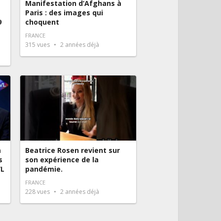
Manifestation d’Afghans à
Paris : des images qui
9
choquent
FRANCE
315
vues
2 années déjà
a
Beatrice Rosen revient sur
s
son expérience de la
VL
pandémie.
FRANCE
228
vues
2 années déjà