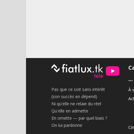
C
•••
Pas que ce soit sans intérêt
À v
(son succès en dépend)
Act
Ni qu'elle ne relaie du réel
Qu'elle en admette
En omette — par quel biais ?
On lui pardonne
Ci