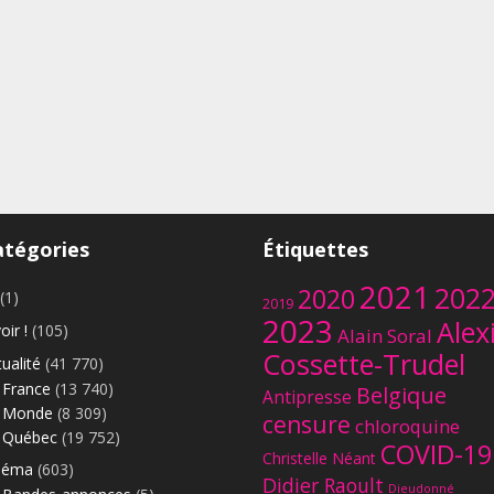
atégories
Étiquettes
2021
202
2020
(1)
2019
2023
Alex
oir !
(105)
Alain Soral
Cossette-Trudel
ualité
(41 770)
France
(13 740)
Belgique
Antipresse
Monde
(8 309)
censure
chloroquine
Québec
(19 752)
COVID-19
Christelle Néant
néma
(603)
Didier Raoult
Dieudonné