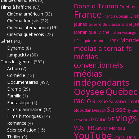
Bandes-annonces
(5)
Donald Trump
Donbass
Films à l'affiche
(87)
France
Cinéma américain
(33)
Gilet
Francis Cousin
Cinéma français
(22)
jaunes
Je
Israël
Guerre de Classe
Cinéma international
(19)
Dominique Michel
Julian Assange
Cinéma québécois
(22)
Monde
Séries
(40)
L'Échiquier mondial
LBRY
médias alternatifs
Dynamo
(8)
Jampack.tv
(30)
médias
Tous les genres
(562)
conventionnels
Action
(7)
médias
Comédie
(13)
indépendants
Documentaires
(497)
Québec
Odysee
Drame
(29)
Famille
(1)
radio
Russie
Silvano Trot
Fantastique
(4)
Suisse
Films d'animation
(12)
Slobodan Despot
Sylvain
vlogs
Films historiques
(14)
VF
Ukraine
Laforest
Romance
(4)
VOSTFR
Xavier Moreau
Science-fiction
(15)
YouTube
Thriller
(9)
États-Unis