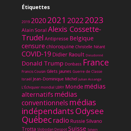
Étiquettes
2023
2021
2022
2020
2019
Alexis Cossette-
Alain Soral
Trudel
Belgique
Antipresse
censure
chloroquine
Christelle Néant
COVID-19
Didier Raoult
Dieudonné
France
Donald Trump
Donbass
Gilets jaunes
Francis Cousin
Guerre de Classe
Jean-Dominique Michel
Israël
Julian Assange
médias
Monde
L'Échiquier mondial
LBRY
médias
alternatifs
médias
conventionnels
Odysee
indépendants
Québec
radio
Russie
Silvano
Suisse
Trotta
Slobodan Despot
Sylvain