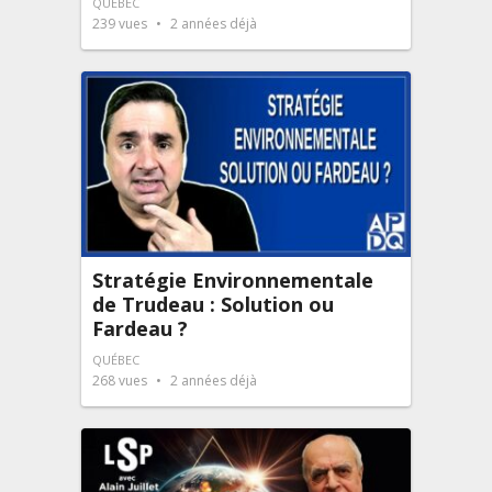
QUÉBEC
239
vues
2 années déjà
Stratégie Environnementale
de Trudeau : Solution ou
Fardeau ?
QUÉBEC
268
vues
2 années déjà