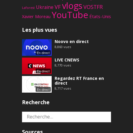
vlogs
VF
VOSTFR
Ukraine
Laforest
YouTube
Xavier Moreau
États-Unis
Les plus vues
Noovo en direct
8,860
vues
En direct
LIVE CNEWS
8,770
vues
En direct
Regardez RT France en
direct
8,717
vues
En direct
Recherche
Rechercher :
Sources