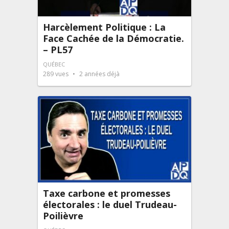
Harcèlement Politique : La
Face Cachée de la Démocratie.
– PL57
QUÉBEC
289
vues
2 années déjà
Taxe carbone et promesses
électorales : le duel Trudeau-
Poilièvre