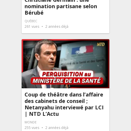
nomination partisane selon
Bérubé
QUÉBEC
261
vues
2 années déjà
Coup de théâtre dans l’affaire
des cabinets de conseil ;
Netanyahu interviewé par LCI
| NTD L’Actu
MONDE
255
vues
2 années déjà