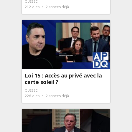
QUÉBEC
212
vues
2 années déjà
Loi 15 : Accès au privé avec la
carte soleil ?
QUÉBEC
226
vues
2 années déjà