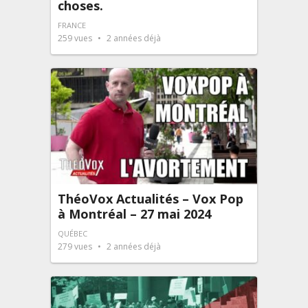
choses.
FRANCE
259
vues
2 années déjà
ThéoVox Actualités – Vox Pop
à Montréal – 27 mai 2024
QUÉBEC
279
vues
2 années déjà