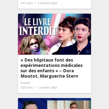
241
vues
2 années déjà
« Des hôpitaux font des
expérimentations médicales
sur des enfants » – Dora
Moutot, Marguerite Stern
FRANCE
300
vues
2 années déjà