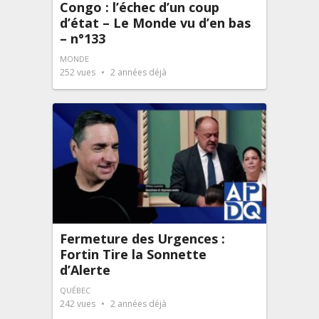
Congo : l’échec d’un coup
d’état – Le Monde vu d’en bas
– n°133
MONDE
252
vues
2 années déjà
Fermeture des Urgences :
Fortin Tire la Sonnette
d’Alerte
QUÉBEC
242
vues
2 années déjà