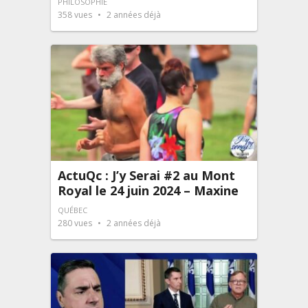
PHILOSOPHIE
358
vues
2 années déjà
ActuQc : J’y Serai #2 au Mont
Royal le 24 juin 2024 – Maxine
QUÉBEC
280
vues
2 années déjà