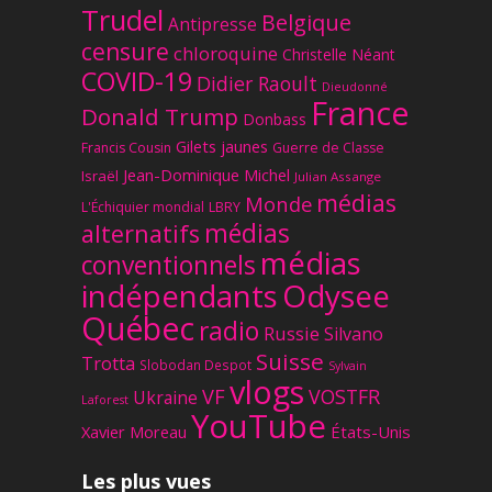
Trudel
Belgique
Antipresse
censure
chloroquine
Christelle Néant
COVID-19
Didier Raoult
Dieudonné
France
Donald Trump
Donbass
Gilets jaunes
Francis Cousin
Guerre de Classe
Jean-Dominique Michel
Israël
Julian Assange
médias
Monde
L'Échiquier mondial
LBRY
médias
alternatifs
médias
conventionnels
Odysee
indépendants
Québec
radio
Russie
Silvano
Suisse
Trotta
Slobodan Despot
Sylvain
vlogs
VF
VOSTFR
Ukraine
Laforest
YouTube
Xavier Moreau
États-Unis
Les plus vues