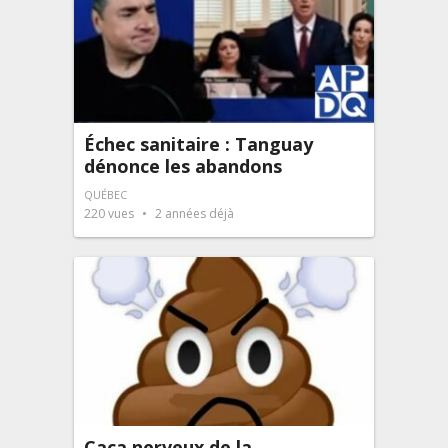
Échec sanitaire : Tanguay
dénonce les abandons
QUÉBEC
220
vues
2 années déjà
Caca nerveux de la