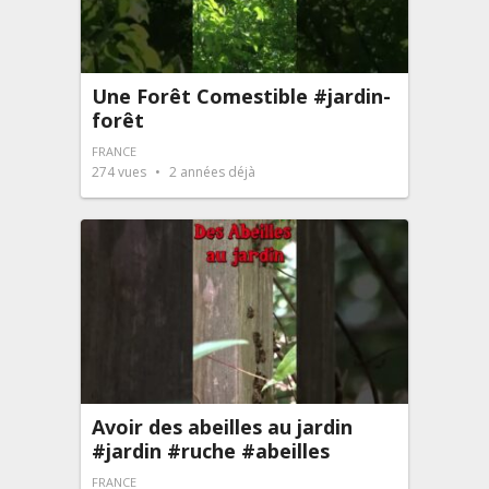
Une Forêt Comestible #jardin-
forêt
FRANCE
274
vues
2 années déjà
Avoir des abeilles au jardin
#jardin #ruche #abeilles
FRANCE