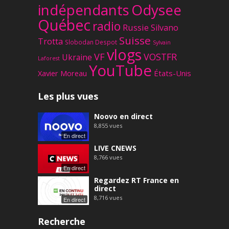
Odysee
indépendants
Québec
radio
Russie
Silvano
Suisse
Trotta
Slobodan Despot
Sylvain
vlogs
VF
VOSTFR
Ukraine
Laforest
YouTube
Xavier Moreau
États-Unis
Les plus vues
Noovo en direct
8,855
vues
En direct
LIVE CNEWS
8,766
vues
En direct
Regardez RT France en
direct
8,716
vues
En direct
Recherche