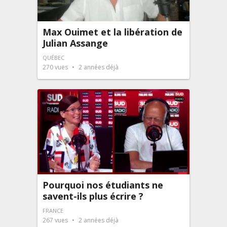
Max Ouimet et la libération de
Julian Assange
QUÉBEC
270
vues
2 années déjà
Pourquoi nos étudiants ne
savent-ils plus écrire ?
FRANCE
267
vues
2 années déjà