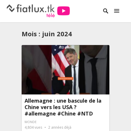
Mois :
juin 2024
Allemagne : une bascule de la
Chine vers les USA ?
#allemagne #Chine #NTD
MONDE
4,804
vues
2 années déjà