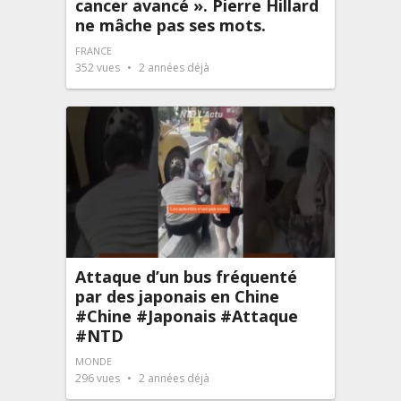
cancer avancé ». Pierre Hillard
ne mâche pas ses mots.
FRANCE
352
vues
2 années déjà
Attaque d’un bus fréquenté
par des japonais en Chine
#Chine #Japonais #Attaque
#NTD
MONDE
296
vues
2 années déjà