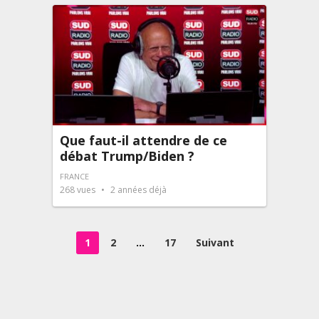
Que faut-il attendre de ce
débat Trump/Biden ?
FRANCE
268
vues
2 années déjà
Pagination
1
2
…
17
Suivant
des
publications