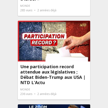
MONDE
285
vues
2 années déjà
Une participation record
attendue aux législatives ;
Débat Biden-Trump aux USA |
NTD L’Actu
MONDE
236
vues
2 années déjà