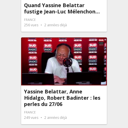
Quand Yassine Belattar
fustige Jean-Luc Mélenchon…
FRANCE
256
vues
2 années déjà
Yassine Belattar, Anne
Hidalgo, Robert Badinter : les
perles du 27/06
FRANCE
249
vues
2 années déjà