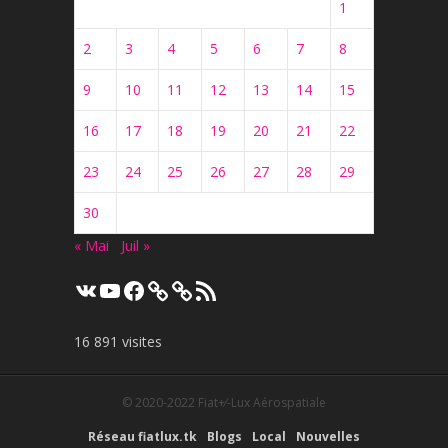
1
2
3
4
5
6
7
8
9
10
11
12
13
14
15
16
17
18
19
20
21
22
23
24
25
26
27
28
29
30
« Mai
Juil »
VK
YouTube
Facebook
Flux
RSS
16 891 visites
© 2020-2022
Fiat+⁄-Lux Aérospatiale
Réseau fiatlux.tk
Blogs
Local
Nouvelles