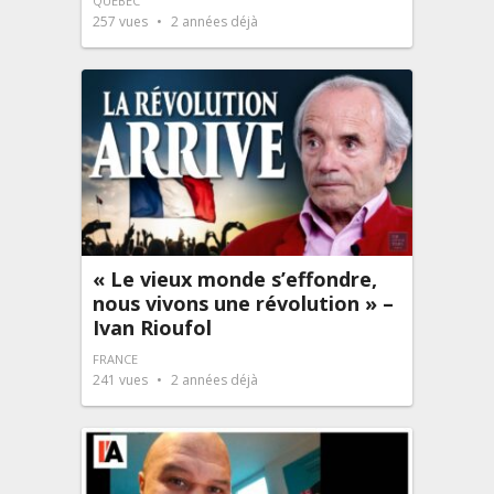
QUÉBEC
257
vues
2 années déjà
« Le vieux monde s’effondre,
nous vivons une révolution » –
Ivan Rioufol
FRANCE
241
vues
2 années déjà