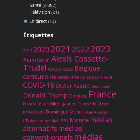
Santé
(2 082)
Télévision
(21)
En direct
(13)
Étiquettes
2023
2021
2022
2020
2019
Alexis Cossette-
Alain Soral
Trudel
Belgique
Antipresse
censure
chloroquine
Christelle Néant
COVID-19
Didier Raoult
Dieudonné
France
Donald Trump
Donbass
Gilets jaunes
Francis Cousin
Guerre de Classe
Jean-Dominique Michel
Israël
Julian Assange
médias
Monde
L'Échiquier mondial
LBRY
médias
alternatifs
médias
conventionnels