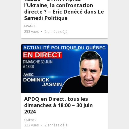
l’Ukraine, la confrontation
directe ? – Éric Denécé dans Le
Samedi Politique
FRANCE
253
vues
2 années déjà
APDQ en Direct, tous les
dimanches à 18:00 – 30 juin
2024
QUÉBEC
323
vues
2 années déjà