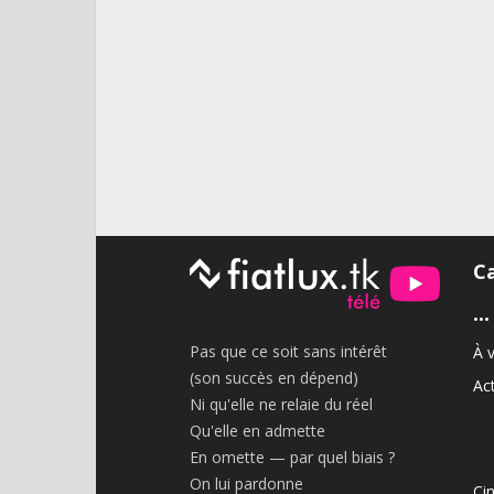
C
•••
Pas que ce soit sans intérêt
À v
(son succès en dépend)
Act
Ni qu'elle ne relaie du réel
Qu'elle en admette
En omette — par quel biais ?
On lui pardonne
Ci