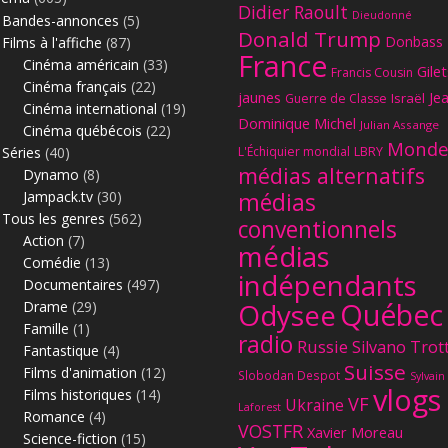
Didier Raoult
Dieudonné
Bandes-annonces
(5)
Donald Trump
Donbass
Films à l'affiche
(87)
France
Cinéma américain
(33)
Gilet
Francis Cousin
Cinéma français
(22)
jaunes
Je
Israël
Guerre de Classe
Cinéma international
(19)
Dominique Michel
Julian Assange
Cinéma québécois
(22)
Monde
Séries
(40)
L'Échiquier mondial
LBRY
médias alternatifs
Dynamo
(8)
Jampack.tv
(30)
médias
Tous les genres
(562)
conventionnels
Action
(7)
médias
Comédie
(13)
indépendants
Documentaires
(497)
Québec
Odysee
Drame
(29)
Famille
(1)
radio
Russie
Silvano Trot
Fantastique
(4)
Suisse
Films d'animation
(12)
Slobodan Despot
Sylvain
vlogs
Films historiques
(14)
VF
Ukraine
Laforest
Romance
(4)
VOSTFR
Xavier Moreau
Science-fiction
(15)