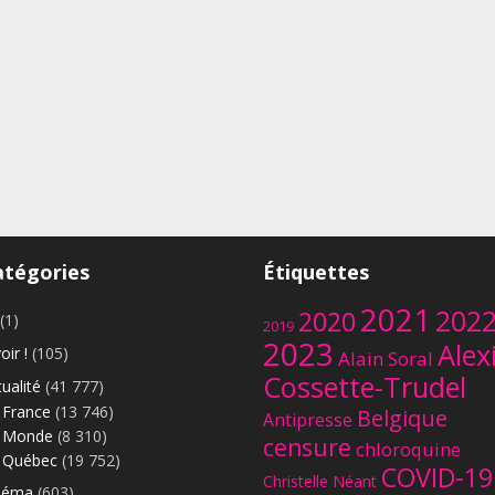
atégories
Étiquettes
2021
202
2020
(1)
2019
2023
Alex
oir !
(105)
Alain Soral
Cossette-Trudel
ualité
(41 777)
France
(13 746)
Belgique
Antipresse
Monde
(8 310)
censure
chloroquine
Québec
(19 752)
COVID-19
Christelle Néant
néma
(603)