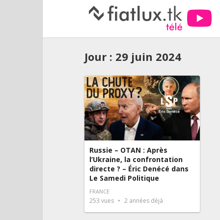
Jour :
29 juin 2024
Russie – OTAN : Après
l’Ukraine, la confrontation
directe ? – Éric Denécé dans
Le Samedi Politique
FRANCE
253
vues
2 années déjà