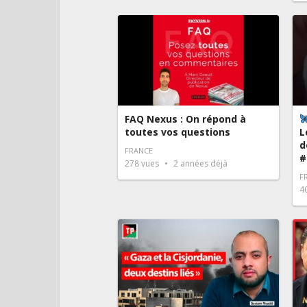
FAQ Nexus : On répond à
toutes vos questions
L
d
FRANCE
#
278
vues
2 années déjà
F
4