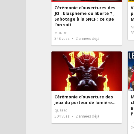
Cérémonie d’ouvertures des
V
JO : blasphème ou liberté ? ;
p
Sabotage à la SNCF : ce que
M
l’on sait
M
3
MONDE
348
vues
2 années déjà
Cérémonie d’ouverture des
M
jeux du porteur de lumière…
c
B
QUÉBEC
P
304
vues
2 années déjà
F
2