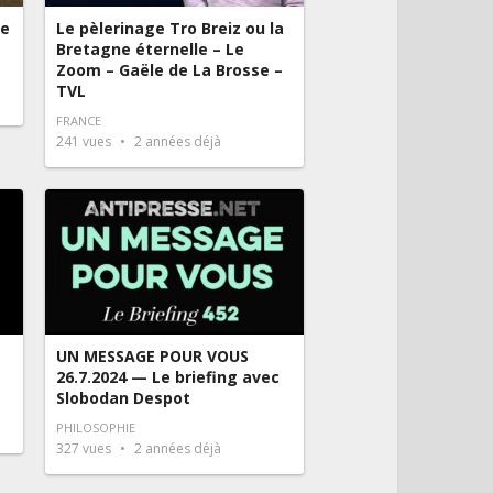
de
Le pèlerinage Tro Breiz ou la
Bretagne éternelle – Le
Zoom – Gaële de La Brosse –
TVL
FRANCE
241
vues
2 années déjà
UN MESSAGE POUR VOUS
26.7.2024 — Le briefing avec
Slobodan Despot
PHILOSOPHIE
327
vues
2 années déjà