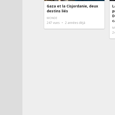
Gaza et la Cisjordanie, deux
L
destins liés
p
D
MONDE
c
247
vues
2 années déjà
M
2
Pagination
des
publications