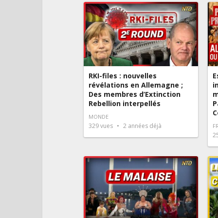
RKI-files : nouvelles
E
révélations en Allemagne ;
i
Des membres d’Extinction
m
Rebellion interpellés
P
C
MONDE
329
vues
2 années déjà
F
2