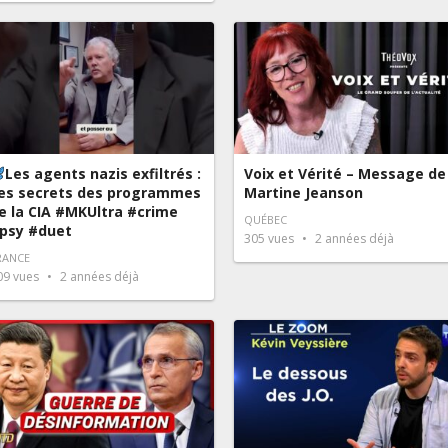
Les agents nazis exfiltrés :
Voix et Vérité – Message de
es secrets des programmes
Martine Jeanson
e la CIA #MKUltra #crime
QUÉBEC
psy #duet
305
vues
2 années déjà
RANCE
09
vues
2 années déjà