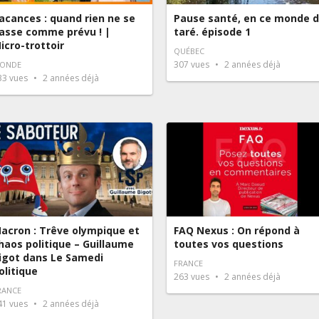
acances : quand rien ne se
Pause santé, en ce monde 
asse comme prévu ! |
taré. épisode 1
icro-trottoir
QUÉBEC
307
vues
2 années déjà
ONDE
33
vues
2 années déjà
acron : Trêve olympique et
FAQ Nexus : On répond à
haos politique – Guillaume
toutes vos questions
igot dans Le Samedi
FRANCE
olitique
263
vues
2 années déjà
RANCE
41
vues
2 années déjà