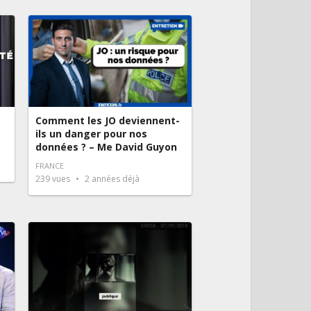
Comment les JO deviennent-
ils un danger pour nos
données ? – Me David Guyon
FRANCE
239
vues
2 années déjà