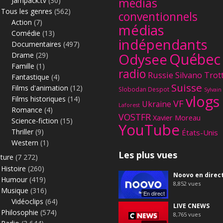
Jampack.tv
(30)
médias
Tous les genres
(562)
conventionnels
Action
(7)
médias
Comédie
(13)
indépendants
Documentaires
(497)
Québec
Odysee
Drame
(29)
Famille
(1)
radio
Russie
Silvano Trot
Fantastique
(4)
Suisse
Films d'animation
(12)
Slobodan Despot
Sylvain
vlogs
Films historiques
(14)
VF
Ukraine
Laforest
Romance
(4)
VOSTFR
Xavier Moreau
Science-fiction
(15)
YouTube
Thriller
(9)
États-Unis
Western
(1)
Les plus vues
lture
(7 272)
Histoire
(260)
Noovo en direc
Humour
(419)
8,852
vues
Musique
(316)
En direct
Vidéoclips
(64)
LIVE CNEWS
Philosophie
(574)
8,765
vues