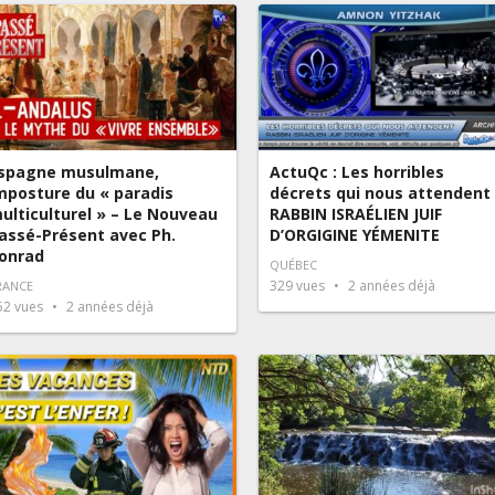
spagne musulmane,
ActuQc : Les horribles
mposture du « paradis
décrets qui nous attendent
ulticulturel » – Le Nouveau
RABBIN ISRAÉLIEN JUIF
assé-Présent avec Ph.
D’ORGIGINE YÉMENITE
onrad
QUÉBEC
329
vues
2 années déjà
RANCE
52
vues
2 années déjà