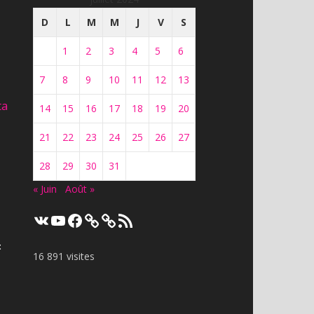
D
L
M
M
J
V
S
1
2
3
4
5
6
7
8
9
10
11
12
13
ta
14
15
16
17
18
19
20
21
22
23
24
25
26
27
28
29
30
31
« Juin
Août »
VK
YouTube
Facebook
Flux
RSS
t
16 891 visites