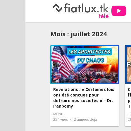
Mois :
juillet 2024
Révélations : « Certaines lois
C
ont été conçues pour
l
détruire nos sociétés » – Dr.
p
Iranbomy
T
MONDE
F
254
vues
2 années déjà
2