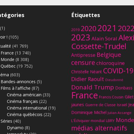
atégories
Étiquettes
2021
202
2020
(1)
2019
2023
Alex
oir !
(105)
Alain Soral
Cossette-Trudel
ualité
(41 769)
France
(13 740)
Belgique
Antipresse
Monde
(8 308)
censure
chloroquine
Québec
(19 752)
COVID-19
Christelle Néant
néma
(603)
Didier Raoult
Dieudonné
Bandes-annonces
(5)
Donald Trump
Donbass
Films à l'affiche
(87)
France
Cinéma américain
(33)
Gilet
Francis Cousin
Cinéma français
(22)
jaunes
Je
Israël
Guerre de Classe
Cinéma international
(19)
Dominique Michel
Julian Assange
Cinéma québécois
(22)
Monde
Séries
(40)
L'Échiquier mondial
LBRY
médias alternatifs
Dynamo
(8)