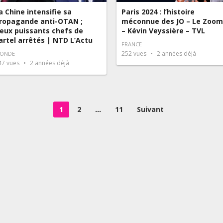
a Chine intensifie sa
Paris 2024 : l’histoire
ropagande anti-OTAN ;
méconnue des JO – Le Zoom
eux puissants chefs de
– Kévin Veyssière – TVL
artel arrêtés | NTD L’Actu
FRANCE
252
vues
2 années déjà
ONDE
47
vues
2 années déjà
1
2
…
11
Suivant