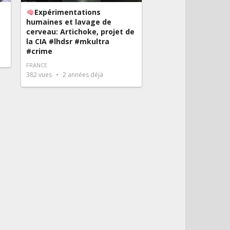
Expérimentations
humaines et lavage de
cerveau: Artichoke, projet de
la CIA #lhdsr #mkultra
#crime
FRANCE
382
vues
2 années déjà