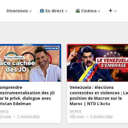
Diversions
En direct
Cinéma
omprendre
Venezuela : élections
’instrumentalisation des JO
contestées et violences ; La
ar le privé, dialogue avec
position de Macron sur le
ristan Edelman
Maroc | NTD L’Actu
RANCE
MONDE
63
vues
2 années déjà
303
vues
2 années déjà