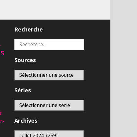
Recherche
2
Rechercher :
is
Sources
Séries
s
Archives
an-
Archives