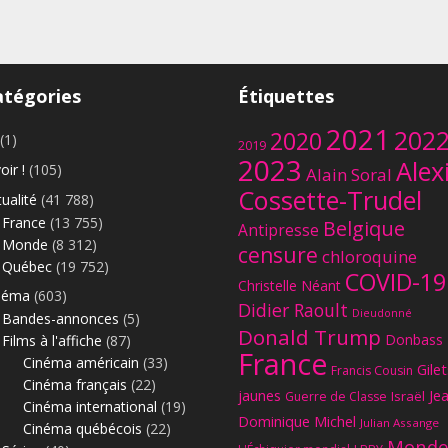
atégories
Étiquettes
2021
202
2020
(1)
2019
2023
Alex
oir !
(105)
Alain Soral
Cossette-Trudel
ualité
(41 788)
France
(13 755)
Belgique
Antipresse
Monde
(8 312)
censure
chloroquine
Québec
(19 752)
COVID-19
Christelle Néant
néma
(603)
Didier Raoult
Dieudonné
Bandes-annonces
(5)
Donald Trump
Donbass
Films à l'affiche
(87)
France
Cinéma américain
(33)
Gilet
Francis Cousin
Cinéma français
(22)
jaunes
Je
Israël
Guerre de Classe
Cinéma international
(19)
Dominique Michel
Julian Assange
Cinéma québécois
(22)
Monde