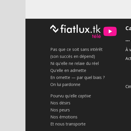
C
•••
Pas que ce soit sans intérêt
À v
(son succès en dépend)
Act
Ni qu'elle ne relaie du réel
Qu'elle en admette
En omette — par quel biais ?
On lui pardonne
Ci
Pourvu qu'elle
captive
Nos désirs
Nos peurs
Nos émotions
Et nous transporte