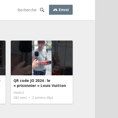
Envoi
e
QR code JO 2024 : le
« prisonnier » Louis Vuitton
FRANCE
282
vues
2 années déjà