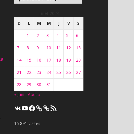
juillet 2024
D
L
M
M
J
V
S
1
2
3
4
5
6
7
8
9
10
11
12
13
ta
14
15
16
17
18
19
20
21
22
23
24
25
26
27
28
29
30
31
« Juin
Août »
VK
YouTube
Facebook
Flux
RSS
t
16 891 visites