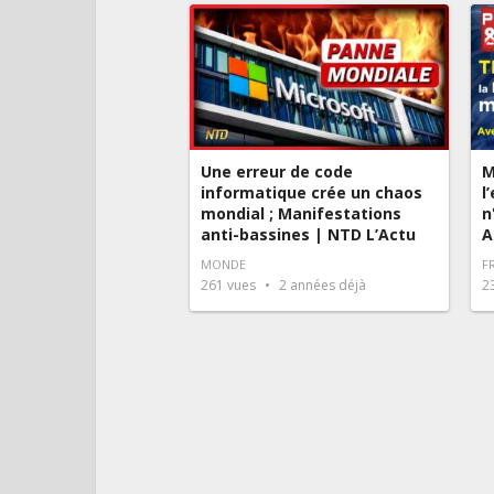
Une erreur de code
M
informatique crée un chaos
l
mondial ; Manifestations
n
anti-bassines | NTD L’Actu
A
MONDE
F
261
vues
2 années déjà
2