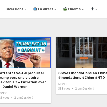
Diversions
En direct
Cinéma
’attentat va-t-il propulser
Graves inondations en Chin
rump vers une victoire
#inondations #Chine #NTD
névitable ? – Entretien avec
MONDE
. Daniel Warner
333
vues
2 années déjà
ONDE
81
vues
2 années déjà