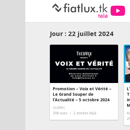
Jour :
22 juillet 2024
Promotion – Voix et Vérité –
L
Le Grand Souper de
T
l’Actualité – 5 octobre 2024
i
M
QUÉBEC
308
vues
2 années déjà
M
2