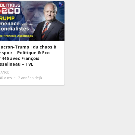
acron-Trump : du chaos à
’espoir – Politique & Eco
°446 avec François
sselineau – TVL
RANCE
30
vues
2 années déjà