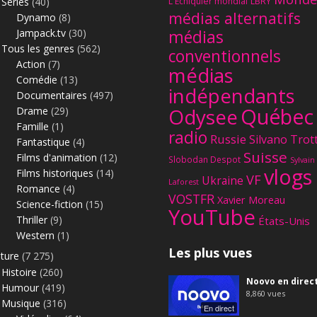
Séries
(40)
L'Échiquier mondial
LBRY
médias alternatifs
Dynamo
(8)
Jampack.tv
(30)
médias
Tous les genres
(562)
conventionnels
Action
(7)
médias
Comédie
(13)
indépendants
Documentaires
(497)
Québec
Odysee
Drame
(29)
Famille
(1)
radio
Russie
Silvano Trot
Fantastique
(4)
Suisse
Films d'animation
(12)
Slobodan Despot
Sylvain
vlogs
Films historiques
(14)
VF
Ukraine
Laforest
Romance
(4)
VOSTFR
Xavier Moreau
Science-fiction
(15)
YouTube
Thriller
(9)
États-Unis
Western
(1)
Les plus vues
lture
(7 275)
Histoire
(260)
Noovo en direc
Humour
(419)
8,860
vues
Musique
(316)
En direct