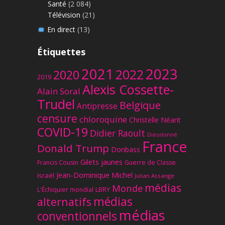
Santé
(2 084)
Télévision
(21)
En direct
(13)
Étiquettes
2023
2021
2022
2020
2019
Alexis Cossette-
Alain Soral
Trudel
Belgique
Antipresse
censure
chloroquine
Christelle Néant
COVID-19
Didier Raoult
Dieudonné
France
Donald Trump
Donbass
Gilets jaunes
Francis Cousin
Guerre de Classe
Jean-Dominique Michel
Israël
Julian Assange
médias
Monde
L'Échiquier mondial
LBRY
médias
alternatifs
médias
conventionnels