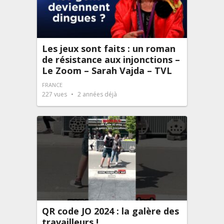
Les jeux sont faits : un roman
de résistance aux injonctions –
Le Zoom – Sarah Vajda – TVL
FRANCE
227
vues
2 années déjà
QR code JO 2024 : la galère des
travailleurs !