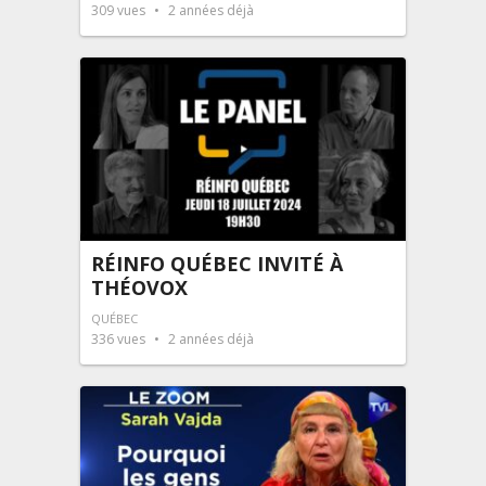
309
vues
2 années déjà
RÉINFO QUÉBEC INVITÉ À
THÉOVOX
QUÉBEC
336
vues
2 années déjà