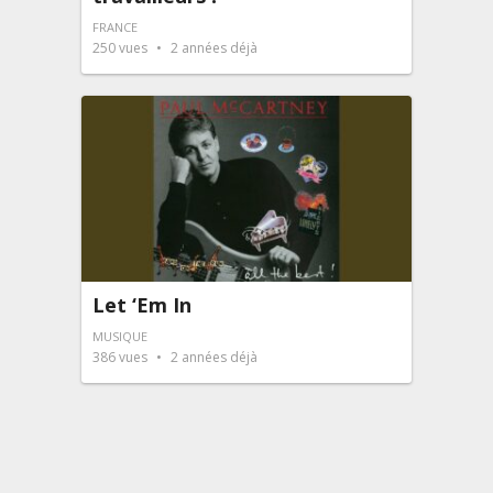
FRANCE
250
vues
2 années déjà
Let ‘Em In
MUSIQUE
386
vues
2 années déjà