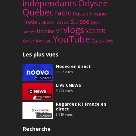
Odysee
indépendants
Québec
radio
Russie
Silvano
Suisse
Trotta
Slobodan Despot
Sylvain
vlogs
VF
VOSTFR
Ukraine
Laforest
YouTube
Xavier Moreau
États-Unis
Les plus vues
Noovo en direct
8,862
vues
En direct
LIVE CNEWS
8,773
vues
En direct
Regardez RT France en
direct
8,719
vues
En direct
Recherche