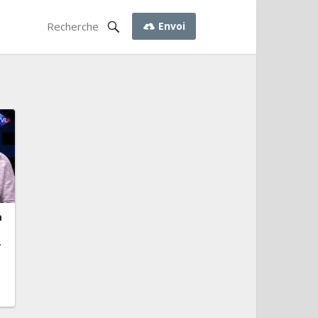
Envoi
a
–