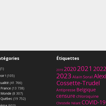
atégories
Étiquettes
2021
202
2020
(1)
2019
2023
Alex
oir !
(105)
Alain Soral
Cossette-Trudel
ualité
(41 766)
France
(13 738)
Belgique
Antipresse
Monde
(8 307)
censure
chloroquine
Québec
(19 752)
COVID-19
Christelle Néant
néma
(603)