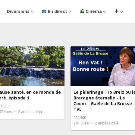
Diversions
En direct
Cinéma
ause santé, en ce monde de
Le pèlerinage Tro Breiz ou l
aré. épisode 1
Bretagne éternelle – Le
Zoom – Gaële de La Brosse 
UÉBEC
TVL
07
vues
2 années déjà
FRANCE
241
vues
2 années déjà