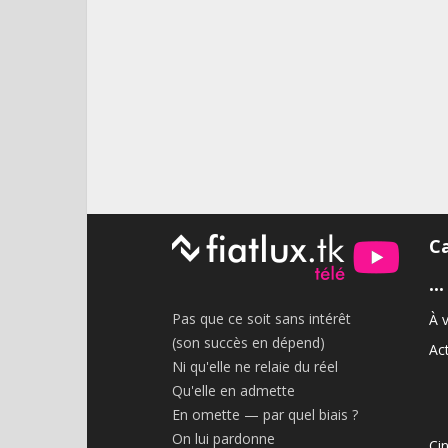
C
•••
Pas que ce soit sans intérêt
À v
(son succès en dépend)
Act
Ni qu'elle ne relaie du réel
Qu'elle en admette
En omette — par quel biais ?
On lui pardonne
Ci