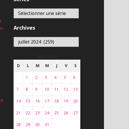
s
Archives
an-
Archives
juillet 2024
D
L
M
M
J
V
S
1
2
3
4
5
6
7
8
9
10
11
12
13
ta
14
15
16
17
18
19
20
21
22
23
24
25
26
27
28
29
30
31