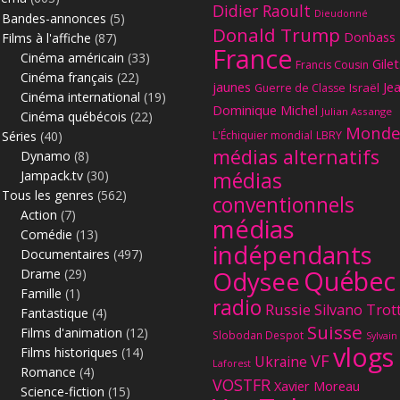
Didier Raoult
Dieudonné
Bandes-annonces
(5)
Donald Trump
Donbass
Films à l'affiche
(87)
France
Cinéma américain
(33)
Gilet
Francis Cousin
Cinéma français
(22)
jaunes
Je
Israël
Guerre de Classe
Cinéma international
(19)
Dominique Michel
Julian Assange
Cinéma québécois
(22)
Monde
Séries
(40)
L'Échiquier mondial
LBRY
médias alternatifs
Dynamo
(8)
Jampack.tv
(30)
médias
Tous les genres
(562)
conventionnels
Action
(7)
médias
Comédie
(13)
indépendants
Documentaires
(497)
Québec
Odysee
Drame
(29)
Famille
(1)
radio
Russie
Silvano Trot
Fantastique
(4)
Suisse
Films d'animation
(12)
Slobodan Despot
Sylvain
vlogs
Films historiques
(14)
VF
Ukraine
Laforest
Romance
(4)
VOSTFR
Xavier Moreau
Science-fiction
(15)