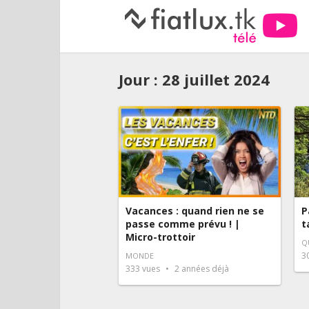
Jour :
28 juillet 2024
Vacances : quand rien ne se
P
passe comme prévu ! |
t
Micro-trottoir
Q
3
MONDE
333
vues
2 années déjà