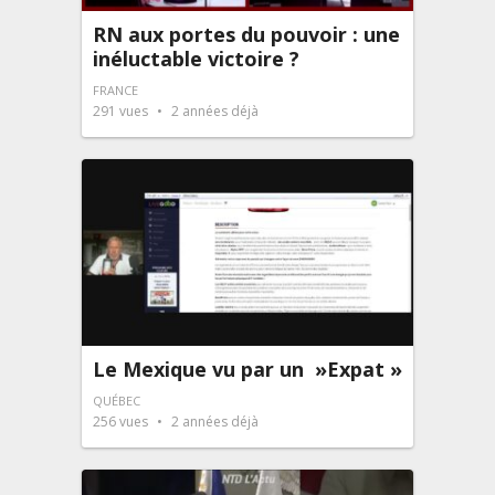
RN aux portes du pouvoir : une
inéluctable victoire ?
FRANCE
291
vues
2 années déjà
Le Mexique vu par un »Expat »
QUÉBEC
256
vues
2 années déjà