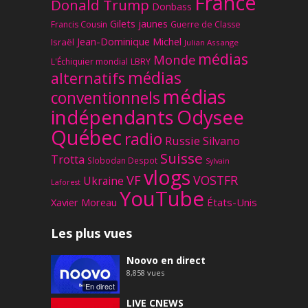
France
Donald Trump
Donbass
Gilets jaunes
Francis Cousin
Guerre de Classe
Jean-Dominique Michel
Israël
Julian Assange
médias
Monde
L'Échiquier mondial
LBRY
médias
alternatifs
médias
conventionnels
Odysee
indépendants
Québec
radio
Russie
Silvano
Suisse
Trotta
Slobodan Despot
Sylvain
vlogs
VF
VOSTFR
Ukraine
Laforest
YouTube
Xavier Moreau
États-Unis
Les plus vues
Noovo en direct
8,858
vues
En direct
LIVE CNEWS