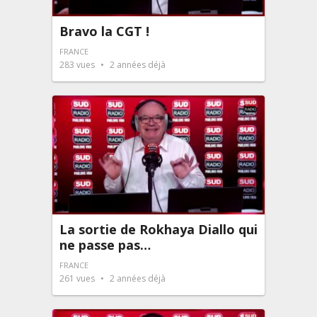
Bravo la CGT !
FRANCE
283
vues
2 années déjà
La sortie de Rokhaya Diallo qui
ne passe pas…
FRANCE
261
vues
2 années déjà