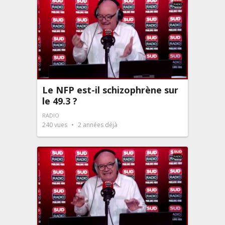
Le NFP est-il schizophrène sur
le 49.3 ?
RADIO
240
vues
2 années déjà