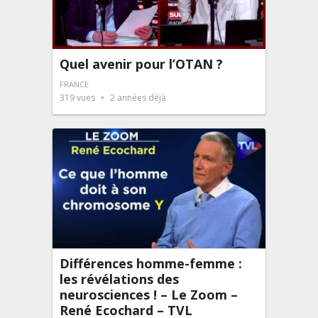
Quel avenir pour l’OTAN ?
FRANCE
319
vues
2 années déjà
Différences homme-femme :
les révélations des
neurosciences ! – Le Zoom –
René Ecochard – TVL