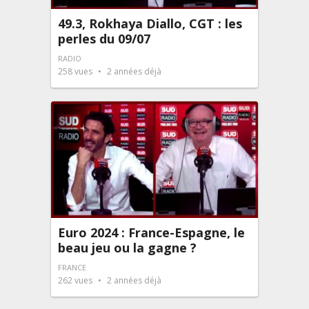
49.3, Rokhaya Diallo, CGT : les
perles du 09/07
RADIO
258
vues
2 années déjà
Euro 2024 : France-Espagne, le
beau jeu ou la gagne ?
FRANCE
262
vues
2 années déjà