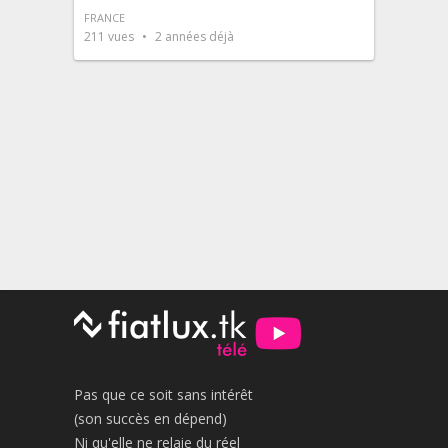
FRANCE
211
vues
2 années déjà
Pas que ce soit sans intérêt
(son succès en dépend)
Ni qu'elle ne relaie du réel