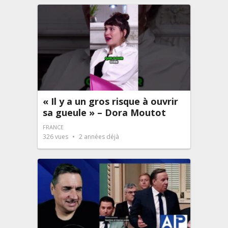
« Il y a un gros risque à ouvrir
sa gueule » – Dora Moutot
FRANCE
326
vues
2 années déjà