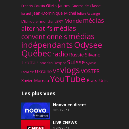
Gilets jaunes
Francis Cousin
Guerre de Classe
Jean-Dominique Michel
Israël
Julian Assange
médias
Monde
L'Échiquier mondial
LBRY
médias
alternatifs
médias
conventionnels
Odysee
indépendants
Québec
radio
Russie
Silvano
Suisse
Trotta
Slobodan Despot
Sylvain
vlogs
VF
VOSTFR
Ukraine
Laforest
YouTube
Xavier Moreau
États-Unis
Les plus vues
Noovo en direct
8,853
vues
En direct
LIVE CNEWS
8,765
vues