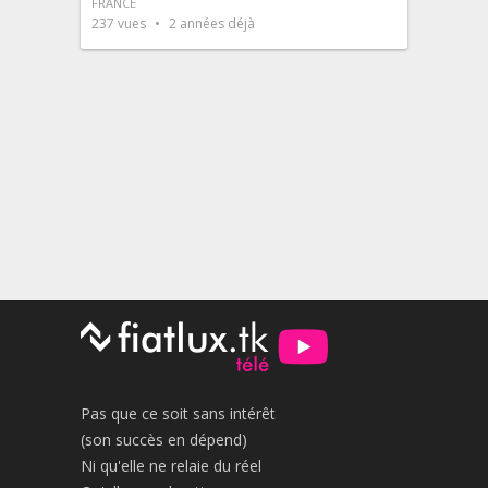
FRANCE
237
vues
2 années déjà
Pas que ce soit sans intérêt
(son succès en dépend)
Ni qu'elle ne relaie du réel