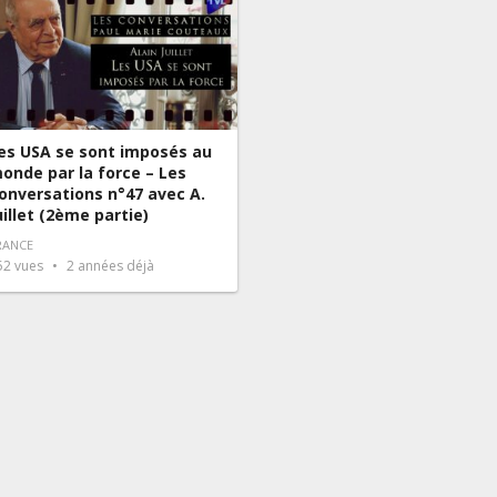
es USA se sont imposés au
onde par la force – Les
onversations n°47 avec A.
uillet (2ème partie)
RANCE
52
vues
2 années déjà