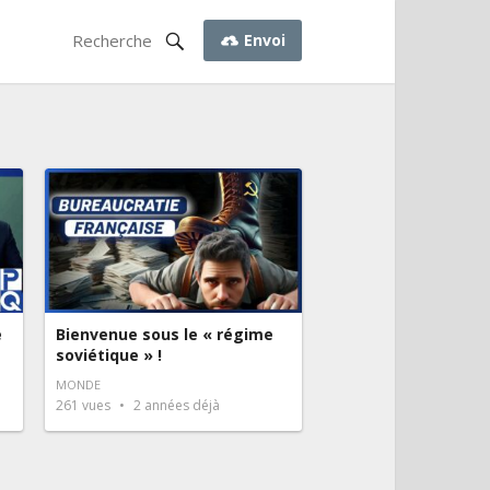
Envoi
e
Bienvenue sous le « régime
soviétique » !
MONDE
261
vues
2 années déjà