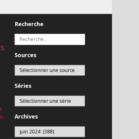
Recherche
2
Rechercher :
is
Sources
Séries
s
Archives
an-
Archives