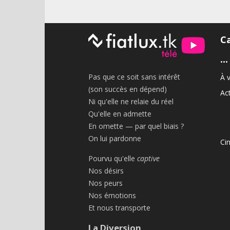
C
•••
Pas que ce soit sans intérêt
À v
(son succès en dépend)
Act
Ni qu'elle ne relaie du réel
Qu'elle en admette
En omette — par quel biais ?
On lui pardonne
Ci
Pourvu qu'elle
captive
Nos désirs
Nos peurs
Nos émotions
Et nous transporte
La Diversion