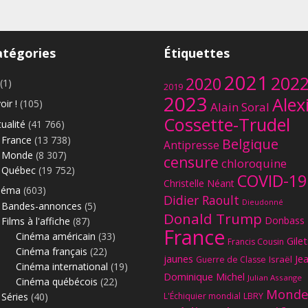
atégories
Étiquettes
2021
202
2020
(1)
2019
2023
Alex
oir !
(105)
Alain Soral
Cossette-Trudel
ualité
(41 766)
France
(13 738)
Belgique
Antipresse
Monde
(8 307)
censure
chloroquine
Québec
(19 752)
COVID-19
Christelle Néant
néma
(603)
Didier Raoult
Dieudonné
Bandes-annonces
(5)
Donald Trump
Donbass
Films à l'affiche
(87)
France
Cinéma américain
(33)
Gilet
Francis Cousin
Cinéma français
(22)
jaunes
Je
Israël
Guerre de Classe
Cinéma international
(19)
Dominique Michel
Julian Assange
Cinéma québécois
(22)
Monde
Séries
(40)
L'Échiquier mondial
LBRY