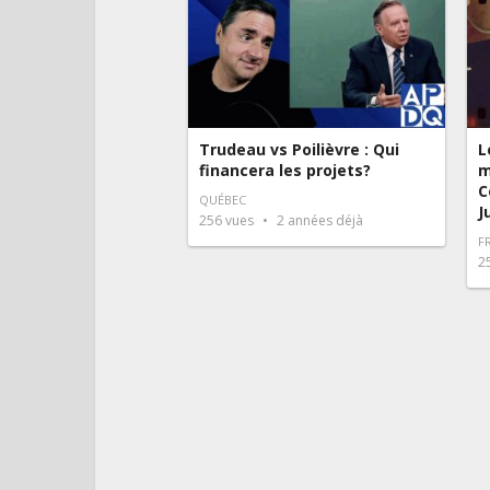
Trudeau vs Poilièvre : Qui
L
financera les projets?
m
C
QUÉBEC
J
256
vues
2 années déjà
F
2