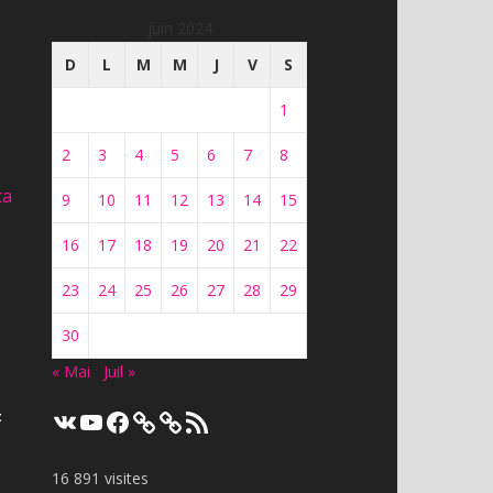
juin 2024
D
L
M
M
J
V
S
1
2
3
4
5
6
7
8
ta
9
10
11
12
13
14
15
16
17
18
19
20
21
22
23
24
25
26
27
28
29
30
« Mai
Juil »
VK
YouTube
Facebook
Flux
t
RSS
16 891 visites