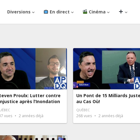
Diversions
En direct
Cinéma
teven Proulx: Lutter contre
Un Pont de 15 Milliards Just
’Injustice après l’Inondation
au Cas Où!
UÉBEC
QUÉBEC
37
vues
2 années déjà
268
vues
2 années déjà