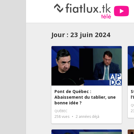
Jour :
23 juin 2024
Pont de Québec :
S
Abaissement du tablier, une
l
bonne idée ?
Q
2
QUÉBEC
258
vues
2 années déjà