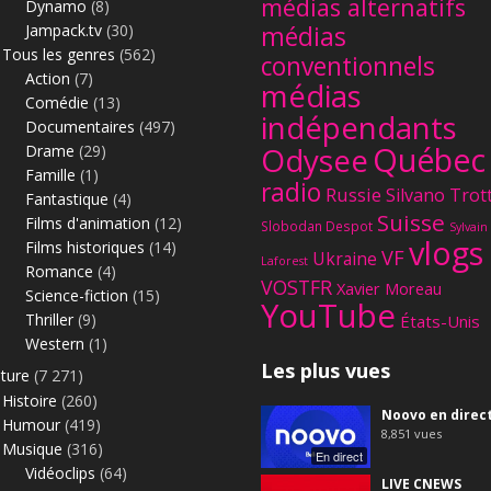
médias alternatifs
Dynamo
(8)
Jampack.tv
(30)
médias
Tous les genres
(562)
conventionnels
Action
(7)
médias
Comédie
(13)
indépendants
Documentaires
(497)
Québec
Odysee
Drame
(29)
Famille
(1)
radio
Russie
Silvano Trot
Fantastique
(4)
Suisse
Films d'animation
(12)
Slobodan Despot
Sylvain
vlogs
Films historiques
(14)
VF
Ukraine
Laforest
Romance
(4)
VOSTFR
Xavier Moreau
Science-fiction
(15)
YouTube
Thriller
(9)
États-Unis
Western
(1)
Les plus vues
lture
(7 271)
Histoire
(260)
Noovo en direc
Humour
(419)
8,851
vues
Musique
(316)
En direct
Vidéoclips
(64)
LIVE CNEWS