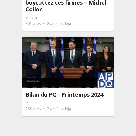
boycottez ces firmes – Michel
Collon
MONDE
301
vues
2 années déjà
Bilan du PQ : Printemps 2024
QUÉBEC
288
vues
2 années déjà