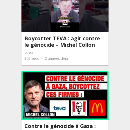
Boycotter TEVA : agir contre
le génocide – Michel Collon
MONDE
302
vues
2 années déjà
Contre le génocide à Gaza :