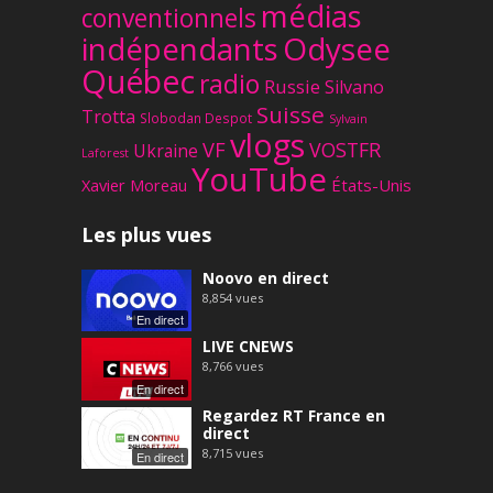
médias
conventionnels
Odysee
indépendants
Québec
radio
Russie
Silvano
Suisse
Trotta
Slobodan Despot
Sylvain
vlogs
VF
VOSTFR
Ukraine
Laforest
YouTube
Xavier Moreau
États-Unis
Les plus vues
Noovo en direct
8,854
vues
En direct
LIVE CNEWS
8,766
vues
En direct
Regardez RT France en
direct
8,715
vues
En direct