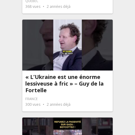
QUÉBEC
368
vues
2 années déjà
« L’Ukraine est une énorme
lessiveuse à fric » – Guy de la
Fortelle
FRANCE
300
vues
2 années déjà