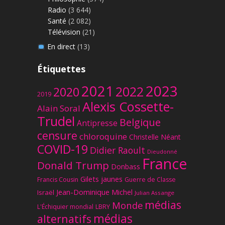
Radio
(3 644)
Santé
(2 082)
Télévision
(21)
En direct
(13)
Étiquettes
2023
2021
2022
2020
2019
Alexis Cossette-
Alain Soral
Trudel
Belgique
Antipresse
censure
chloroquine
Christelle Néant
COVID-19
Didier Raoult
Dieudonné
France
Donald Trump
Donbass
Gilets jaunes
Francis Cousin
Guerre de Classe
Jean-Dominique Michel
Israël
Julian Assange
médias
Monde
L'Échiquier mondial
LBRY
médias
alternatifs