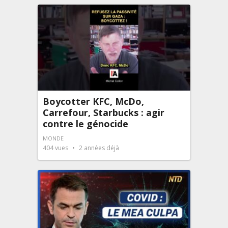
Boycotter KFC, McDo,
Carrefour, Starbucks : agir
contre le génocide
MONDE
404
vues
2 années déjà