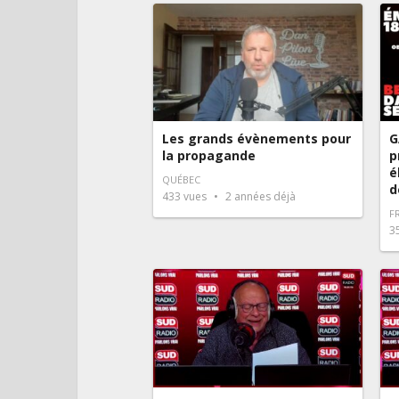
Les grands évènements pour
G
la propagande
p
é
QUÉBEC
d
433
vues
2 années déjà
F
3