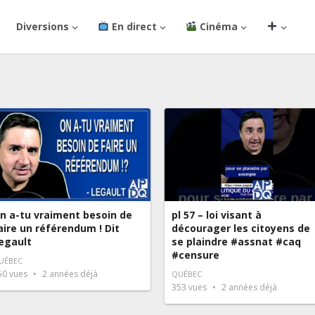
Diversions
En direct
Cinéma
n a-tu vraiment besoin de
pl 57 – loi visant à
aire un référendum ! Dit
décourager les citoyens de
egault
se plaindre #assnat #caq
#censure
UÉBEC
50
vues
2 années déjà
QUÉBEC
353
vues
2 années déjà