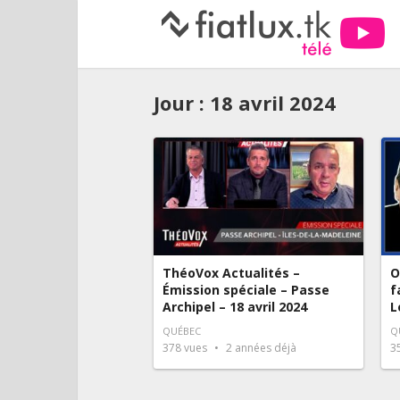
Jour :
18 avril 2024
ThéoVox Actualités –
O
Émission spéciale – Passe
f
Archipel – 18 avril 2024
L
QUÉBEC
Q
378
vues
2 années déjà
3