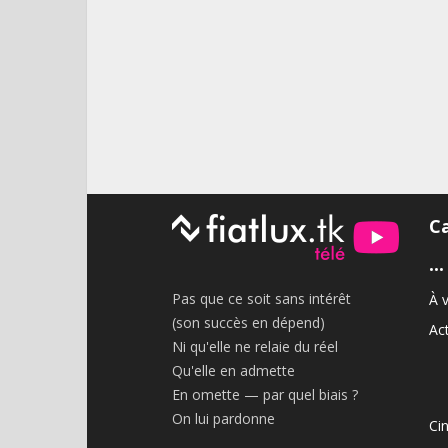
C
•••
Pas que ce soit sans intérêt
À v
(son succès en dépend)
Act
Ni qu'elle ne relaie du réel
Qu'elle en admette
En omette — par quel biais ?
On lui pardonne
Ci