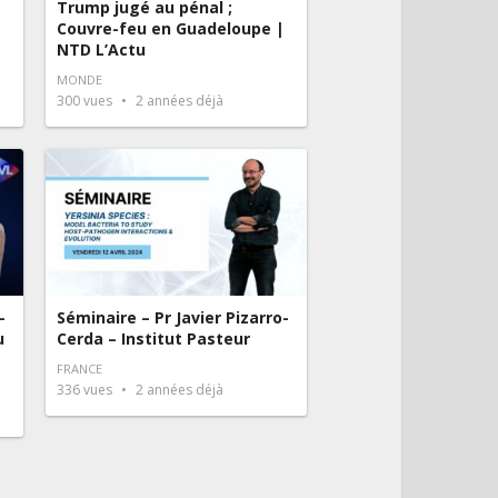
Trump jugé au pénal ;
Couvre-feu en Guadeloupe |
NTD L’Actu
MONDE
300
vues
2 années déjà
–
Séminaire – Pr Javier Pizarro-
u
Cerda – Institut Pasteur
FRANCE
336
vues
2 années déjà