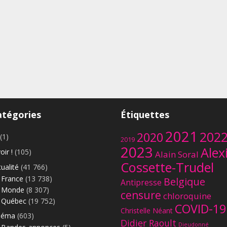
atégories
Étiquettes
2021
202
2020
(1)
2019
2023
Alex
oir !
(105)
Alain Soral
Cossette-Trudel
ualité
(41 766)
France
(13 738)
Belgique
Antipresse
Monde
(8 307)
censure
chloroquine
Québec
(19 752)
COVID-19
Christelle Néant
néma
(603)
Didier Raoult
Dieudonné