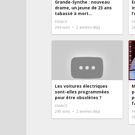
Grande-Synthe : nouveau
E
drame, un jeune de 23 ans
i
tabassé à mort…
l
FRANCE
F
264
vues
2 années déjà
2
Les voitures électriques
M
sont-elles programmées
p
pour être obsolètes ?
p
f
FRANCE
245
vues
2 années déjà
F
3