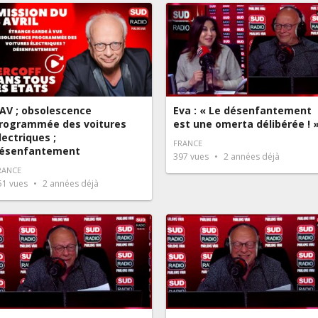
AV ; obsolescence
Eva : « Le désenfantement
rogrammée des voitures
est une omerta délibérée ! 
lectriques ;
FRANCE
ésenfantement
397
vues
2 années déjà
RANCE
51
vues
2 années déjà