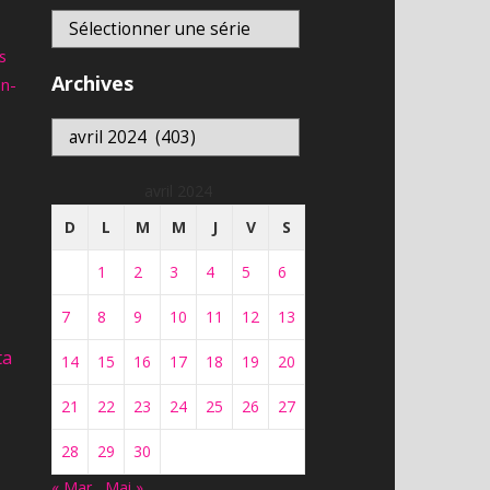
s
Archives
an-
Archives
avril 2024
D
L
M
M
J
V
S
1
2
3
4
5
6
7
8
9
10
11
12
13
ta
14
15
16
17
18
19
20
21
22
23
24
25
26
27
28
29
30
« Mar
Mai »