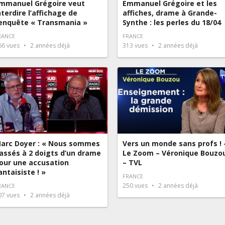
mmanuel Grégoire veut
Emmanuel Grégoire et les
nterdire l’affichage de
affiches, drame à Grande-
’enquête « Transmania »
Synthe : les perles du 18/04
RANCE
FRANCE
66
vues
2 années déjà
313
vues
2 années déjà
arc Doyer : « Nous sommes
Vers un monde sans profs ! 
assés à 2 doigts d’un drame
Le Zoom – Véronique Bouzo
our une accusation
– TVL
antaisiste ! »
FRANCE
250
vues
2 années déjà
RANCE
07
vues
2 années déjà