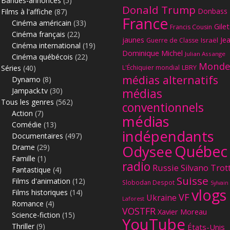
Bandes-annonces
(5)
Donald Trump
Donbass
Films à l'affiche
(87)
France
Cinéma américain
(33)
Gilet
Francis Cousin
Cinéma français
(22)
jaunes
Je
Israël
Guerre de Classe
Cinéma international
(19)
Dominique Michel
Julian Assange
Cinéma québécois
(22)
Monde
Séries
(40)
L'Échiquier mondial
LBRY
médias alternatifs
Dynamo
(8)
Jampack.tv
(30)
médias
Tous les genres
(562)
conventionnels
Action
(7)
médias
Comédie
(13)
indépendants
Documentaires
(497)
Québec
Odysee
Drame
(29)
Famille
(1)
radio
Russie
Silvano Trot
Fantastique
(4)
Suisse
Films d'animation
(12)
Slobodan Despot
Sylvain
vlogs
Films historiques
(14)
VF
Ukraine
Laforest
Romance
(4)
VOSTFR
Xavier Moreau
Science-fiction
(15)
YouTube
Thriller
(9)
États-Unis