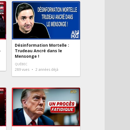
Désinformation Mortelle :
»
Trudeau Ancré dans le
Mensonge !
QUÉBEC
289
vues
2 années déjà