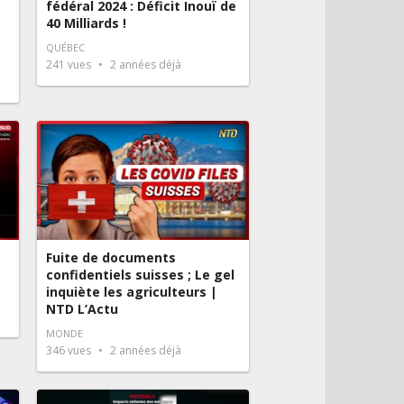
fédéral 2024 : Déficit Inouï de
40 Milliards !
QUÉBEC
241
vues
2 années déjà
Fuite de documents
confidentiels suisses ; Le gel
inquiète les agriculteurs |
NTD L’Actu
MONDE
346
vues
2 années déjà