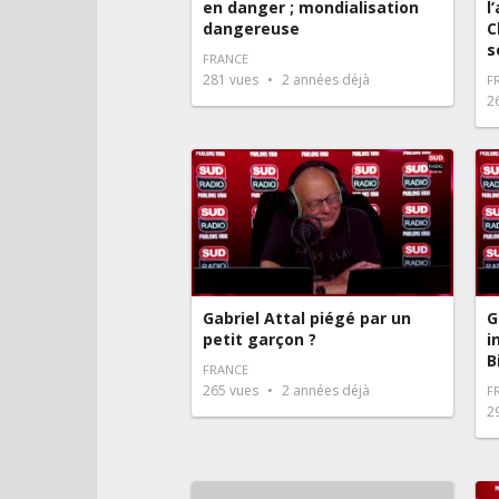
en danger ; mondialisation
l
dangereuse
C
s
FRANCE
281
vues
2 années déjà
F
2
Gabriel Attal piégé par un
G
petit garçon ?
i
B
FRANCE
265
vues
2 années déjà
F
2