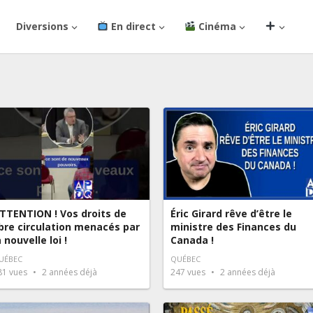
Diversions
En direct
Cinéma
TTENTION ! Vos droits de
Éric Girard rêve d’être le
ibre circulation menacés par
ministre des Finances du
a nouvelle loi !
Canada !
UÉBEC
QUÉBEC
81
vues
2 années déjà
247
vues
2 années déjà