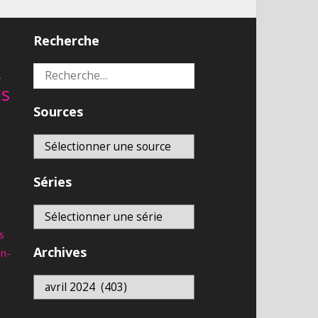
Recherche
2
Rechercher :
is
Sources
Séries
s
Archives
an-
Archives