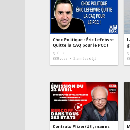
Choc Politique : Éric Lefebvre
L
Quitte la CAQ pour le PCC !
g
QUÉBEC
Q
339
vues
2 années déjà
3
Contrats Pfizer/UE ; maires
M