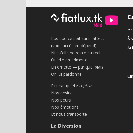
C
•••
Pas que ce soit sans intérêt
À v
(son succès en dépend)
Act
Ni qu'elle ne relaie du réel
Qu'elle en admette
En omette — par quel biais ?
On lui pardonne
Ci
Pourvu qu'elle
captive
Nos désirs
Nos peurs
Nos émotions
Et nous transporte
La Diversion