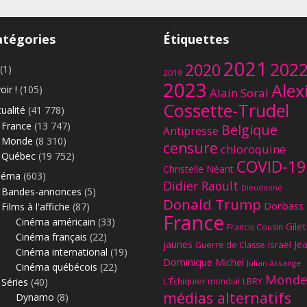
atégories
Étiquettes
2021
202
2020
(1)
2019
2023
Alex
oir !
(105)
Alain Soral
Cossette-Trudel
ualité
(41 778)
France
(13 747)
Belgique
Antipresse
Monde
(8 310)
censure
chloroquine
Québec
(19 752)
COVID-19
Christelle Néant
néma
(603)
Didier Raoult
Dieudonné
Bandes-annonces
(5)
Donald Trump
Donbass
Films à l'affiche
(87)
France
Cinéma américain
(33)
Gilet
Francis Cousin
Cinéma français
(22)
jaunes
Je
Israël
Guerre de Classe
Cinéma international
(19)
Dominique Michel
Julian Assange
Cinéma québécois
(22)
Monde
Séries
(40)
L'Échiquier mondial
LBRY
médias alternatifs
Dynamo
(8)