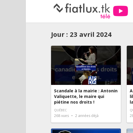
Jour :
23 avril 2024
Scandale à la mairie : Antonin
A
Valiquette, le maire qui
l
piétine nos droits !
l
QUÉBEC
Q
268
vues
2 années déjà
2