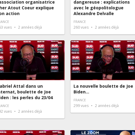
’association organisatrice
dangereuse : explications
her Atout Coeur explique
avec le géopolitologue
on action
Alexandre Delvalle
RANCE
FRANCE
63
vues
2 années déjà
260
vues
2 années déjà
abriel Attal dans un
La nouvelle boulette de Joe
nternat, boulette de Joe
Biden…
iden : les perles du 23/04
FRANCE
299
vues
2 années déjà
RANCE
92
vues
2 années déjà