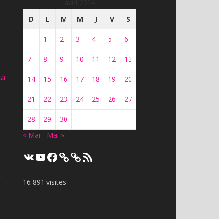
avril 2024
D
L
M
M
J
V
S
1
2
3
4
5
6
7
8
9
10
11
12
13
ta
14
15
16
17
18
19
20
21
22
23
24
25
26
27
28
29
30
« Mar
Mai »
VK
YouTube
Facebook
Flux
RSS
t
16 891 visites