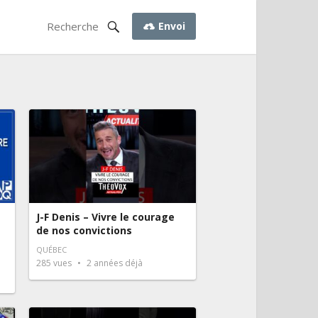
Envoi
J-F Denis – Vivre le courage
de nos convictions
QUÉBEC
285
vues
2 années déjà