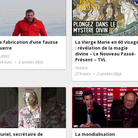
a fabrication d’une fausse
La Vierge Marie en 60 visag
uerre
: révélation de la magie
divine – Le Nouveau Passé-
UÉBEC
Présent – TVL
34
vues
2 années déjà
FRANCE
274
vues
2 années déjà
uriel, secrétaire de
La mondialisation