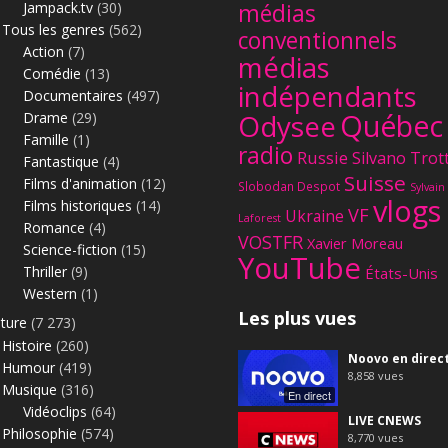
Jampack.tv
(30)
médias
Tous les genres
(562)
conventionnels
Action
(7)
médias
Comédie
(13)
indépendants
Documentaires
(497)
Québec
Odysee
Drame
(29)
Famille
(1)
radio
Russie
Silvano Trot
Fantastique
(4)
Suisse
Films d'animation
(12)
Slobodan Despot
Sylvain
vlogs
Films historiques
(14)
VF
Ukraine
Laforest
Romance
(4)
VOSTFR
Xavier Moreau
Science-fiction
(15)
YouTube
Thriller
(9)
États-Unis
Western
(1)
Les plus vues
lture
(7 273)
Histoire
(260)
Noovo en direc
Humour
(419)
8,858
vues
Musique
(316)
En direct
Vidéoclips
(64)
LIVE CNEWS
Philosophie
(574)
8,770
vues