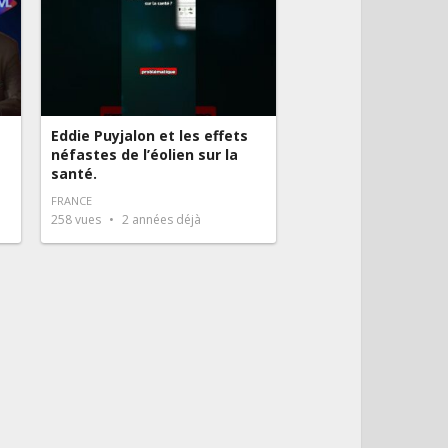
Eddie Puyjalon et les effets
néfastes de l’éolien sur la
santé.
FRANCE
258
vues
2 années déjà