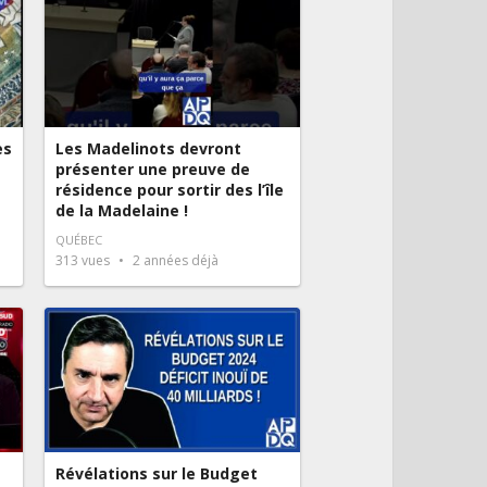
es
Les Madelinots devront
présenter une preuve de
résidence pour sortir des l’île
de la Madelaine !
QUÉBEC
313
vues
2 années déjà
Révélations sur le Budget