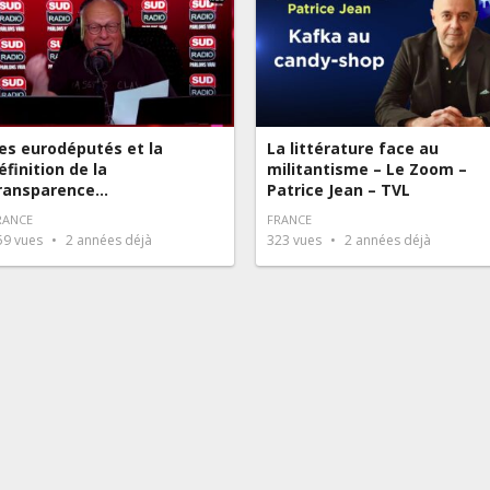
es eurodéputés et la
La littérature face au
éfinition de la
militantisme – Le Zoom –
ransparence…
Patrice Jean – TVL
RANCE
FRANCE
59
vues
2 années déjà
323
vues
2 années déjà