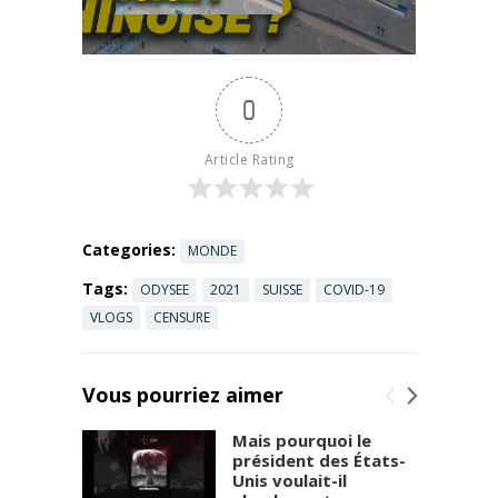
Soutenez
NTD :
https://bit.ly/
donsNTDFra
0
ncais
.
#Entraîneme
ntMilitaire
Article Rating
#Chine
#TempêteDe
Neige Un
décor
Categories:
MONDE
semblant
Tags:
ODYSEE
2021
SUISSE
COVID-19
servir à un
entraînemen
VLOGS
CENSURE
t militaire a ...
Read more
Vous pourriez aimer
Mais pourquoi le
président des États-
Unis voulait-il