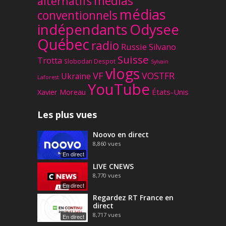
médias
alternatifs
médias
conventionnels
Odysee
indépendants
Québec
radio
Russie
Silvano
Suisse
Trotta
Slobodan Despot
Sylvain
vlogs
VF
VOSTFR
Ukraine
Laforest
YouTube
Xavier Moreau
États-Unis
Les plus vues
Noovo en direct
8,860
vues
En direct
LIVE CNEWS
8,770
vues
En direct
Regardez RT France en
direct
8,717
vues
En direct