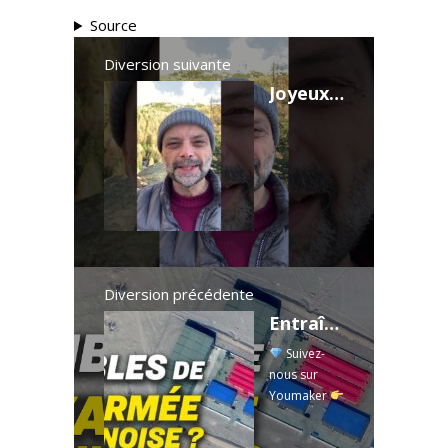
Source
Diversion suivante
Joyeux anniversaire, M. Dostoïevski! Le briefing avec Slobodan Despot, VE à 18h30 sur YouTube.
Diversion précédente
Entraînement militaire : des maquettes de navires américains en Chine ; Tempête de neige à Pékin
Suivez-
nous sur
Youmaker
https://ntdtv.
fr/youmaker