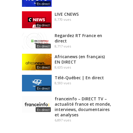
En direct
LIVE CNEWS
8,770
vues
En direct
Regardez RT France en
direct
En direct
8,717
vues
Africanews (en français)
EN DIRECT
En direct
8,635
vues
Télé-Québec | En direct
8,593
vues
En direct
franceinfo – DIRECT TV –
actualité france et monde,
interviews, documentaires
En direct
et analyses
6,897
vues