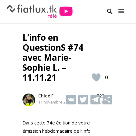
L’info en
QuestionS #74
avec Marie-
Sophie L. –
11.11.21
0
Chloé F.
V
T
523
T
S
11 novembre 2021
Vues
K
w
el
h
itt
e
ar
Dans cette 74e édition de votre
er
gr
e
émission hebdomadaire de l’Info