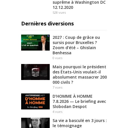
suprême à Washington DC
12.12.2020
528
vues
Dernières diversions
2027 : Coup de grâce ou
sursis pour Bruxelles ?
Zoom d’été – Ghislain
Benhessa
0
vues
Mais pourquoi le président
des États-Unis voulait-il
absolument massacrer 200
000 civils ?
7
vues
D’HOMME À HOMME
7.8.2026 — Le briefing avec
Slobodan Despot
4
vues
Sa vie a basculé en 3 jours :
le témoignage