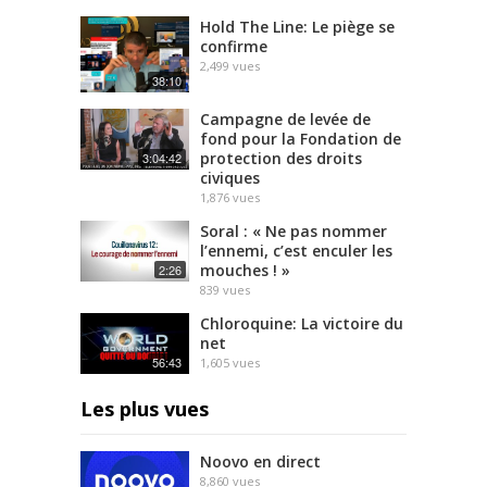
Hold The Line: Le piège se
confirme
2,499
vues
38:10
Campagne de levée de
fond pour la Fondation de
protection des droits
3:04:42
civiques
1,876
vues
Soral : « Ne pas nommer
l’ennemi, c’est enculer les
mouches ! »
2:26
839
vues
Chloroquine: La victoire du
net
56:43
1,605
vues
Les plus vues
Noovo en direct
8,860
vues