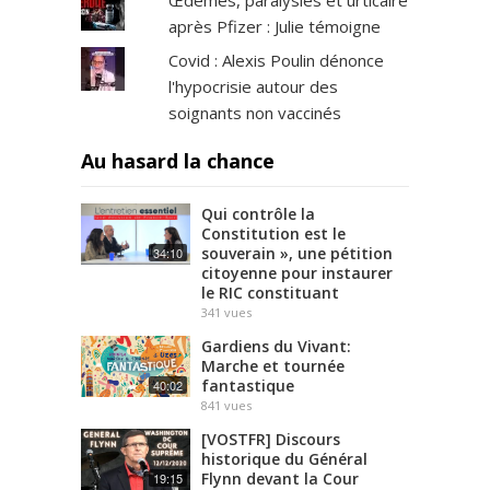
après Pfizer : Julie témoigne
Covid : Alexis Poulin dénonce
l'hypocrisie autour des
soignants non vaccinés
Au hasard la chance
Qui contrôle la
Constitution est le
souverain », une pétition
34:10
citoyenne pour instaurer
le RIC constituant
341
vues
Gardiens du Vivant:
Marche et tournée
fantastique
40:02
841
vues
[VOSTFR] Discours
historique du Général
Flynn devant la Cour
19:15