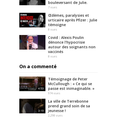
bouleversant de Julie.
7
vues
Œdèmes, paralysies et
urticaire après Pfizer : Julie
témoigne
8
vues
Covid : Alexis Poulin
dénonce l’hypocrisie
autour des soignants non
vaccinés
8
vues
On a commenté
Témoignage de Peter
McCullough : « Ce qui se
passe est inimaginable. »
4:53
974
vues
La ville de Terrebonne
prend grand soin de sa
jeunesse !
3:19
2,298
vues