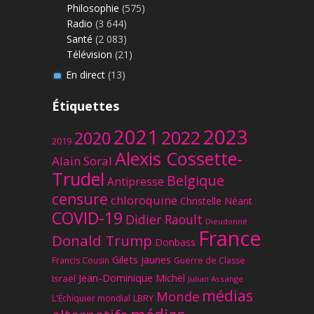
Philosophie
(575)
Radio
(3 644)
Santé
(2 083)
Télévision
(21)
En direct
(13)
Étiquettes
2023
2021
2022
2020
2019
Alexis Cossette-
Alain Soral
Trudel
Belgique
Antipresse
censure
chloroquine
Christelle Néant
COVID-19
Didier Raoult
Dieudonné
France
Donald Trump
Donbass
Gilets jaunes
Francis Cousin
Guerre de Classe
Jean-Dominique Michel
Israël
Julian Assange
médias
Monde
L'Échiquier mondial
LBRY