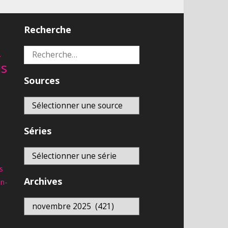
Recherche
2
Rechercher :
is
Sources
Séries
s
Archives
an-
Archives