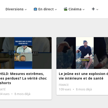
Diversions
En direct
Cinéma
HSLD: Mesures extrêmes,
Le jeûne est une explosion 
ies perdues? La vérité choc
vie intérieure et de santé
shorts
FRANCE
109
vues
8 mois déjà
ANTÉ
04
vues
8 mois déjà