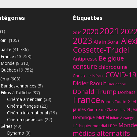
atégories
Étiquettes
2021
202
2020
(1)
2019
2023
Alex
oir !
(105)
Alain Soral
Cossette-Trudel
ualité
(41 786)
France
(13 753)
Belgique
Antipresse
Monde
(8 312)
censure
chloroquine
Québec
(19 752)
COVID-19
Christelle Néant
néma
(603)
Didier Raoult
Dieudonné
Bandes-annonces
(5)
Donald Trump
Donbass
Films à l'affiche
(87)
France
Cinéma américain
(33)
Gilet
Francis Cousin
Cinéma français
(22)
jaunes
Je
Israël
Guerre de Classe
Cinéma international
(19)
Dominique Michel
Julian Assange
Cinéma québécois
(22)
Monde
Séries
(40)
L'Échiquier mondial
LBRY
médias alternatifs
Dynamo
(8)