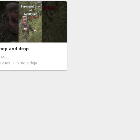
hop and drop
RANCE
0
vues
8 mois déjà