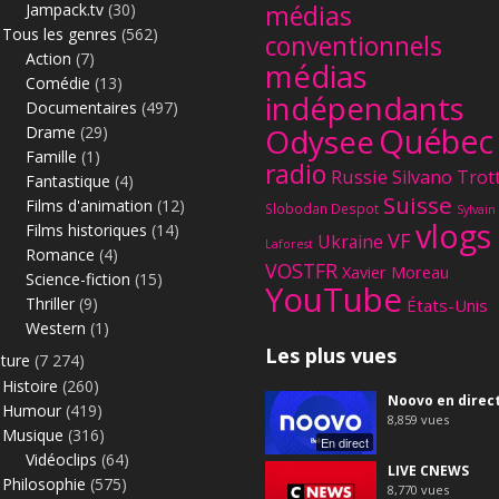
Jampack.tv
(30)
médias
Tous les genres
(562)
conventionnels
Action
(7)
médias
Comédie
(13)
indépendants
Documentaires
(497)
Québec
Odysee
Drame
(29)
Famille
(1)
radio
Russie
Silvano Trot
Fantastique
(4)
Suisse
Films d'animation
(12)
Slobodan Despot
Sylvain
vlogs
Films historiques
(14)
VF
Ukraine
Laforest
Romance
(4)
VOSTFR
Xavier Moreau
Science-fiction
(15)
YouTube
Thriller
(9)
États-Unis
Western
(1)
Les plus vues
lture
(7 274)
Histoire
(260)
Noovo en direc
Humour
(419)
8,859
vues
Musique
(316)
En direct
Vidéoclips
(64)
LIVE CNEWS
Philosophie
(575)
8,770
vues