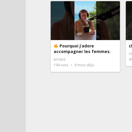
Pourquoi j’adore
c
accompagner les femmes.
F
9
MONDE
194
vues
8 mois déjà