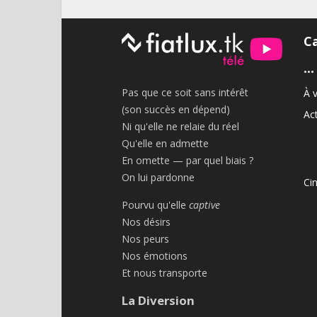
C
•••
Pas que ce soit sans intérêt
À v
(son succès en dépend)
Act
Ni qu'elle ne relaie du réel
Qu'elle en admette
En omette — par quel biais ?
On lui pardonne
Ci
Pourvu qu'elle
captive
Nos désirs
Nos peurs
Nos émotions
Et nous transporte
La Diversion