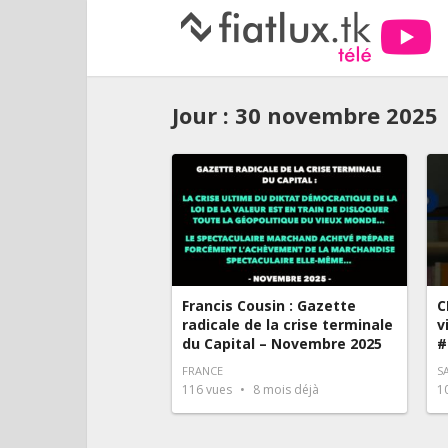
Jour :
30 novembre 2025
Francis Cousin : Gazette
C
radicale de la crise terminale
v
du Capital – Novembre 2025
#
FRANCE
S
116
vues
8 mois déjà
1