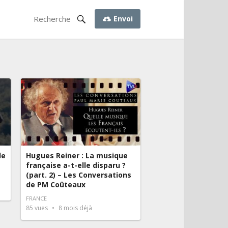
Envoi
de
Hugues Reiner : La musique
française a-t-elle disparu ?
(part. 2) – Les Conversations
de PM Coûteaux
FRANCE
85
vues
8 mois déjà