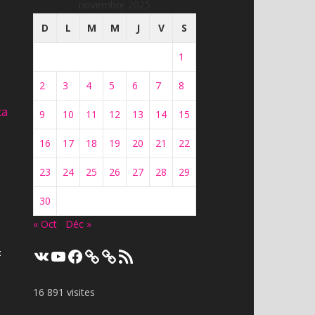
novembre 2025
D
L
M
M
J
V
S
1
2
3
4
5
6
7
8
ta
9
10
11
12
13
14
15
16
17
18
19
20
21
22
23
24
25
26
27
28
29
30
« Oct
Déc »
VK
YouTube
Facebook
Flux
t
RSS
16 891 visites