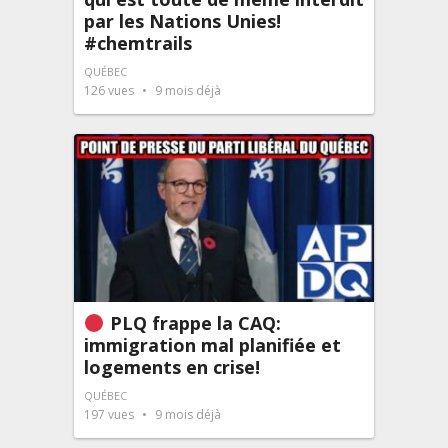
par les Nations Unies!
#chemtrails
QUÉBEC
126
vues
9 mois déjà
PLQ frappe la CAQ:
immigration mal planifiée et
logements en crise!
QUÉBEC
197
vues
9 mois déjà