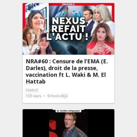
NRA#60 : Censure de l’EMA (E.
Darles), droit de la presse,
vaccination ft L. Waki & M. El
Hattab
FRANCE
103
vues
9 mois déjà