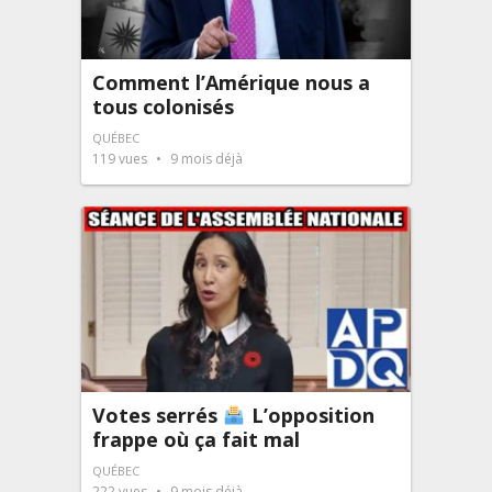
Comment l’Amérique nous a
tous colonisés
QUÉBEC
119
vues
9 mois déjà
Votes serrés
L’opposition
frappe où ça fait mal
QUÉBEC
222
vues
9 mois déjà