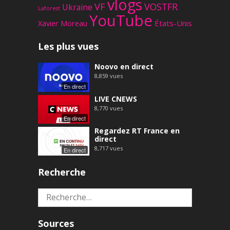
vlogs
VF
VOSTFR
Ukraine
Laforest
YouTube
Xavier Moreau
États-Unis
Les plus vues
Noovo en direct
8,859
vues
En direct
LIVE CNEWS
8,770
vues
En direct
Regardez RT France en
direct
8,717
vues
En direct
Recherche
Rechercher :
Sources