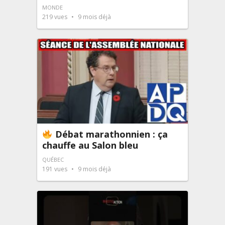
MONDE
219
vues
9 mois déjà
Débat marathonnien : ça
chauffe au Salon bleu
QUÉBEC
191
vues
9 mois déjà