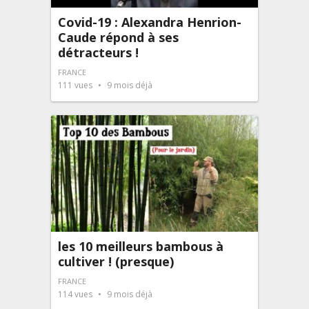
Covid-19 : Alexandra Henrion-
Caude répond à ses
détracteurs !
FRANCE
111
vues
9 mois déjà
les 10 meilleurs bambous à
cultiver ! (presque)
FRANCE
114
vues
9 mois déjà