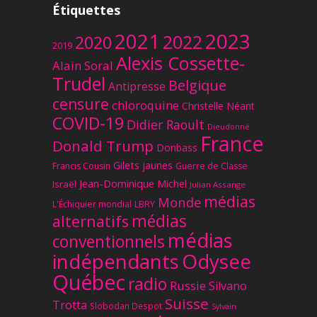
Étiquettes
2023
2021
2022
2020
2019
Alexis Cossette-
Alain Soral
Trudel
Belgique
Antipresse
censure
chloroquine
Christelle Néant
COVID-19
Didier Raoult
Dieudonné
France
Donald Trump
Donbass
Gilets jaunes
Francis Cousin
Guerre de Classe
Jean-Dominique Michel
Israël
Julian Assange
médias
Monde
L'Échiquier mondial
LBRY
médias
alternatifs
médias
conventionnels
Odysee
indépendants
Québec
radio
Russie
Silvano
Suisse
Trotta
Slobodan Despot
Sylvain