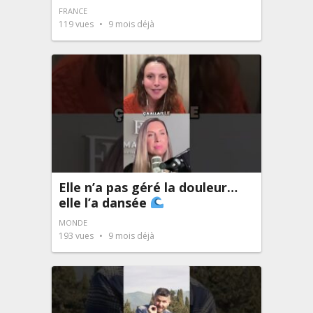
FRANCE
119
vues
9 mois déjà
Elle n’a pas géré la douleur…
elle l’a dansée
MONDE
193
vues
9 mois déjà