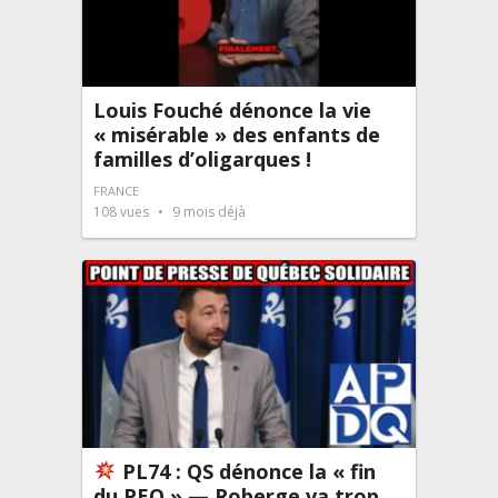
Louis Fouché dénonce la vie
« misérable » des enfants de
familles d’oligarques !
FRANCE
108
vues
9 mois déjà
PL74 : QS dénonce la « fin
du PEQ » — Roberge va trop