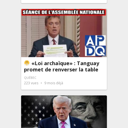
«Loi archaïque» : Tanguay
promet de renverser la table
QUÉBEC
223
vues
9 mois déjà