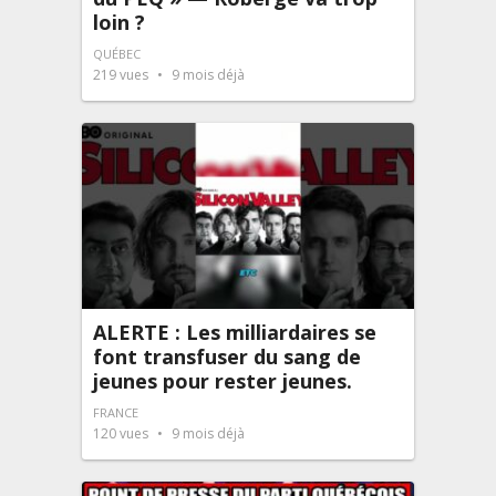
loin ?
QUÉBEC
219
vues
9 mois déjà
ALERTE : Les milliardaires se
font transfuser du sang de
jeunes pour rester jeunes.
FRANCE
120
vues
9 mois déjà