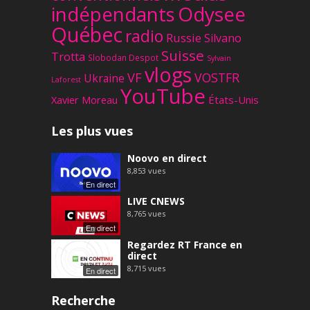
Odysee
indépendants
Québec
radio
Russie
Silvano
Suisse
Trotta
Slobodan Despot
Sylvain
vlogs
VF
VOSTFR
Ukraine
Laforest
YouTube
Xavier Moreau
États-Unis
Les plus vues
Noovo en direct
8,853
vues
En direct
LIVE CNEWS
8,765
vues
En direct
Regardez RT France en
direct
8,715
vues
En direct
Recherche