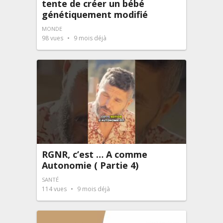
tente de créer un bébé
génétiquement modifié
MONDE
98
vues
9 mois déjà
RGNR, c’est … A comme
Autonomie ( Partie 4)
SANTÉ
114
vues
9 mois déjà