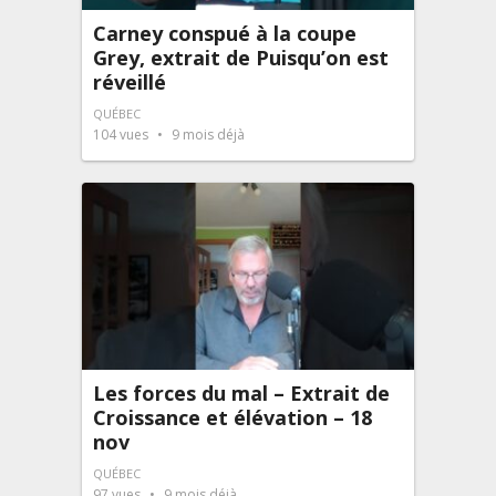
Carney conspué à la coupe
Grey, extrait de Puisqu’on est
réveillé
QUÉBEC
104
vues
9 mois déjà
Les forces du mal – Extrait de
Croissance et élévation – 18
nov
QUÉBEC
97
vues
9 mois déjà