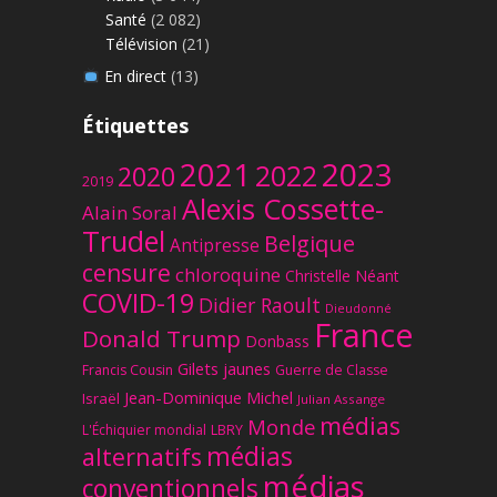
Santé
(2 082)
Télévision
(21)
En direct
(13)
Étiquettes
2023
2021
2022
2020
2019
Alexis Cossette-
Alain Soral
Trudel
Belgique
Antipresse
censure
chloroquine
Christelle Néant
COVID-19
Didier Raoult
Dieudonné
France
Donald Trump
Donbass
Gilets jaunes
Francis Cousin
Guerre de Classe
Jean-Dominique Michel
Israël
Julian Assange
médias
Monde
L'Échiquier mondial
LBRY
médias
alternatifs
médias
conventionnels