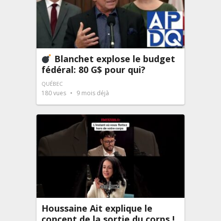
Blanchet explose le budget
fédéral: 80 G$ pour qui?
QUÉBEC
180
vues
9 mois déjà
Houssaine Ait explique le
concept de la sortie du corps !