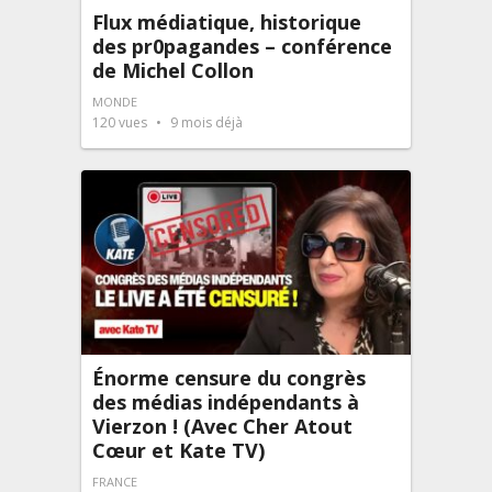
Flux médiatique, historique
des pr0pagandes – conférence
de Michel Collon
MONDE
120
vues
9 mois déjà
Énorme censure du congrès
des médias indépendants à
Vierzon ! (Avec Cher Atout
Cœur et Kate TV)
FRANCE