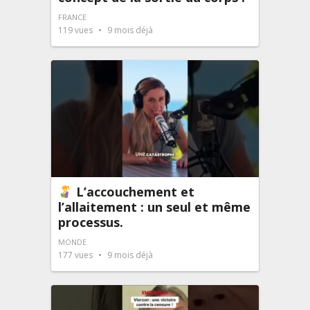
FRANCE
119
vues
9 mois déjà
L’accouchement et
l’allaitement : un seul et même
processus.
MONDE
177
vues
9 mois déjà