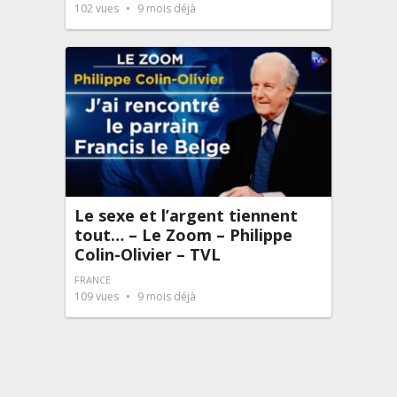
102
vues
9 mois déjà
Le sexe et l’argent tiennent
tout… – Le Zoom – Philippe
Colin-Olivier – TVL
FRANCE
109
vues
9 mois déjà