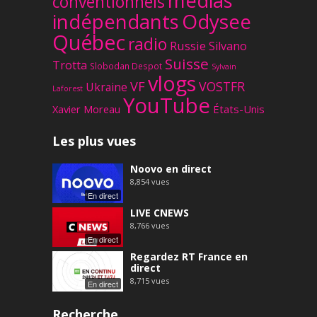
médias
conventionnels
Odysee
indépendants
Québec
radio
Russie
Silvano
Suisse
Trotta
Slobodan Despot
Sylvain
vlogs
VF
VOSTFR
Ukraine
Laforest
YouTube
Xavier Moreau
États-Unis
Les plus vues
Noovo en direct
8,854
vues
En direct
LIVE CNEWS
8,766
vues
En direct
Regardez RT France en
direct
8,715
vues
En direct
Recherche