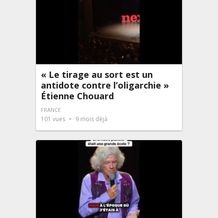
« Le tirage au sort est un
antidote contre l’oligarchie »
Étienne Chouard
FRANCE
101
vues
9 mois déjà