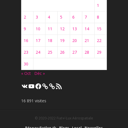
1
2
3
4
5
6
7
8
9
10
11
12
13
14
15
16
17
18
19
20
21
22
23
24
25
26
27
28
29
30
« Oct
Déc »
VK
YouTube
Facebook
Flux
RSS
16 891 visites
© 2020-2022
Fiat+⁄-Lux Aérospatiale
Réseau fiatlux.tk
Blogs
Local
Nouvelles