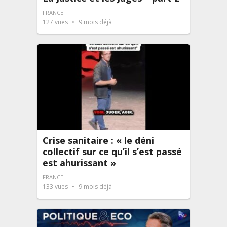
FRANCE
127
vues
9 mois déjà
Crise sanitaire : « le déni
collectif sur ce qu’il s’est passé
est ahurissant »
FRANCE
133
vues
9 mois déjà