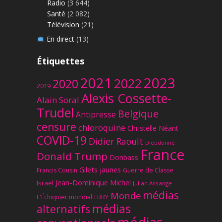
Radio
(3 644)
Santé
(2 082)
Télévision
(21)
En direct
(13)
Étiquettes
2023
2021
2022
2020
2019
Alexis Cossette-
Alain Soral
Trudel
Belgique
Antipresse
censure
chloroquine
Christelle Néant
COVID-19
Didier Raoult
Dieudonné
France
Donald Trump
Donbass
Gilets jaunes
Francis Cousin
Guerre de Classe
Jean-Dominique Michel
Israël
Julian Assange
médias
Monde
L'Échiquier mondial
LBRY
médias
alternatifs