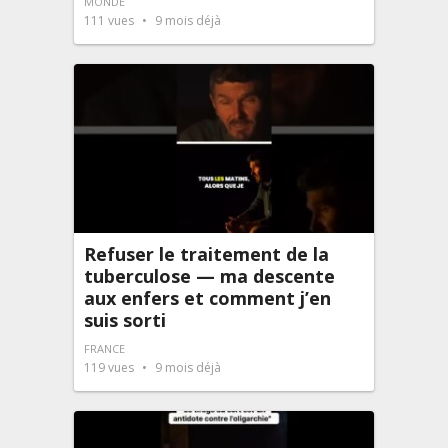
MONDE
111
vues
9 mois déjà
Refuser le traitement de la
tuberculose — ma descente
aux enfers et comment j’en
suis sorti
FRANCE
119
vues
9 mois déjà