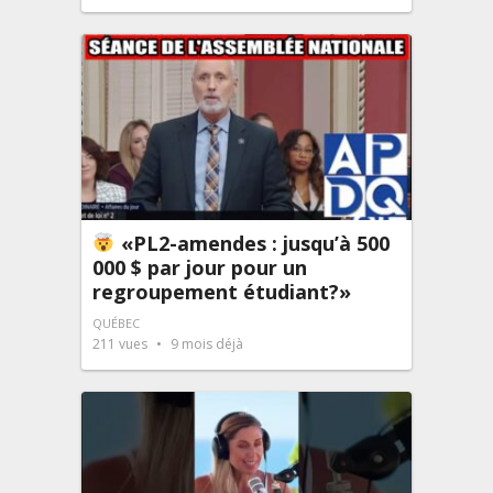
«PL2-amendes : jusqu’à 500
000 $ par jour pour un
regroupement étudiant?»
QUÉBEC
211
vues
9 mois déjà