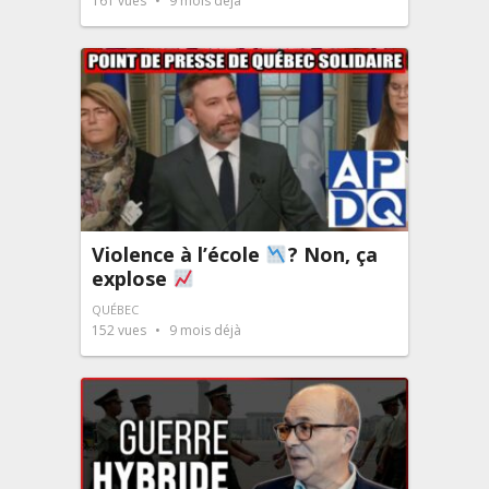
161
vues
9 mois déjà
Violence à l’école
? Non, ça
explose
QUÉBEC
152
vues
9 mois déjà