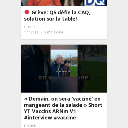
Grève: QS défie la CAQ,
solution sur la table!
QUÉBEC
177
vues
9 mois déjà
« Demain, on sera ‘vacciné’ en
mangeant de la salade » Short
YT Vaccins ARNm V1
#interview #vaccine
FRANCE