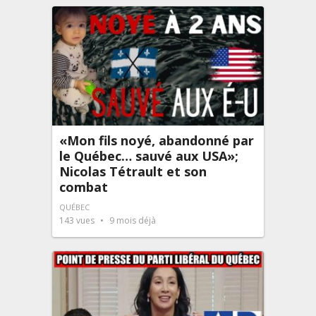
«Mon fils noyé, abandonné par
le Québec… sauvé aux USA»;
Nicolas Tétrault et son
combat
QUÉBEC
143
vues
9 mois déjà