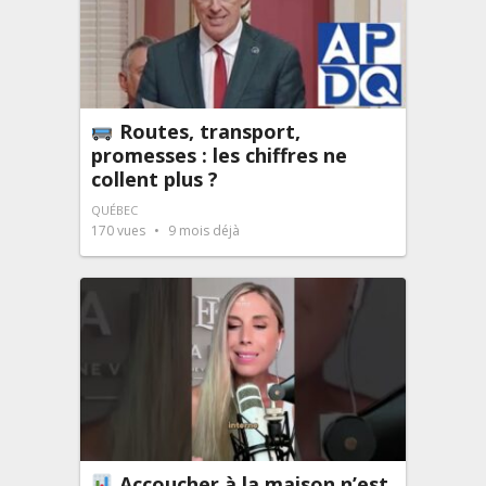
Routes, transport,
promesses : les chiffres ne
collent plus ?
QUÉBEC
170
vues
9 mois déjà
Accoucher à la maison n’est