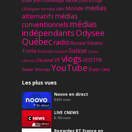
Jean-Dominique Michel
Israël
Julian Assange
médias
Monde
L'Échiquier mondial
LBRY
médias
alternatifs
médias
conventionnels
Odysee
indépendants
Québec
radio
Russie
Silvano
Suisse
Trotta
Slobodan Despot
Sylvain
vlogs
VF
VOSTFR
Ukraine
Laforest
YouTube
Xavier Moreau
États-Unis
Les plus vues
Noovo en direct
8,851
vues
En direct
LIVE CNEWS
8,765
vues
En direct
Regardez RT France en