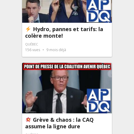
Hydro, pannes et tarifs: la
colère monte!
QUÉBEC
156
vues
9 mois déjà
Grève & chaos : la CAQ
assume la ligne dure