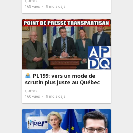
QUÉBEC
168
vues
9 mois déjà
PL199: vers un mode de
scrutin plus juste au Québec
QUÉBEC
160
vues
9 mois déjà