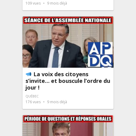
109
vues
9 mois déjà
La voix des citoyens
s’invite… et bouscule l’ordre du
jour !
QUÉBEC
176
vues
9 mois déjà