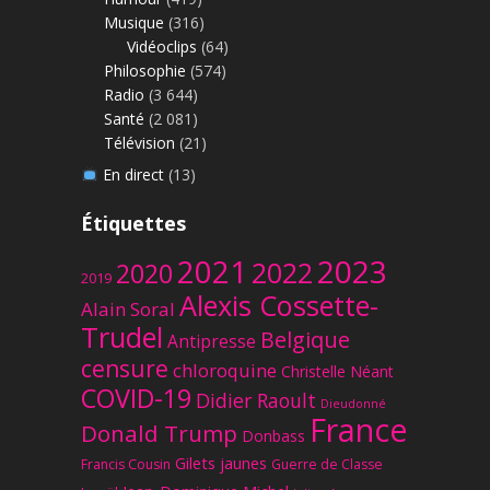
Musique
(316)
Vidéoclips
(64)
Philosophie
(574)
Radio
(3 644)
Santé
(2 081)
Télévision
(21)
En direct
(13)
Étiquettes
2023
2021
2022
2020
2019
Alexis Cossette-
Alain Soral
Trudel
Belgique
Antipresse
censure
chloroquine
Christelle Néant
COVID-19
Didier Raoult
Dieudonné
France
Donald Trump
Donbass
Gilets jaunes
Francis Cousin
Guerre de Classe