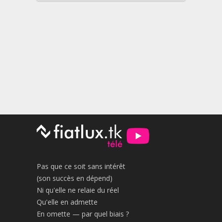
Pas que ce soit sans intérêt
(son succès en dépend)
Ni qu'elle ne relaie du réel
Qu'elle en admette
En omette — par quel biais ?