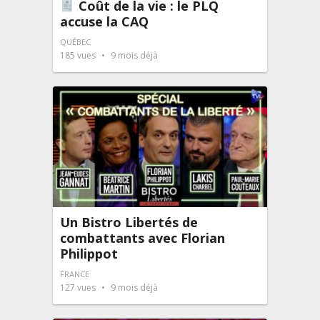
Coût de la vie : le PLQ
accuse la CAQ
QUÉBEC
185
vues
9 mois déjà
Un Bistro Libertés de
combattants avec Florian
Philippot
FRANCE
127
vues
9 mois déjà