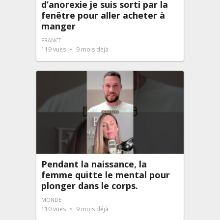
d’anorexie je suis sorti par la
fenêtre pour aller acheter à
manger
FRANCE
119
vues
9 mois déjà
Pendant la naissance, la
femme quitte le mental pour
plonger dans le corps.
MONDE
110
vues
9 mois déjà