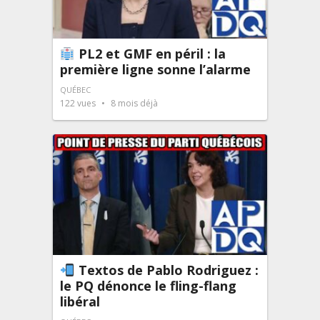
PL2 et GMF en péril : la
première ligne sonne l’alarme
QUÉBEC
122
vues
8 mois déjà
Textos de Pablo Rodriguez :
le PQ dénonce le fling-flang
libéral