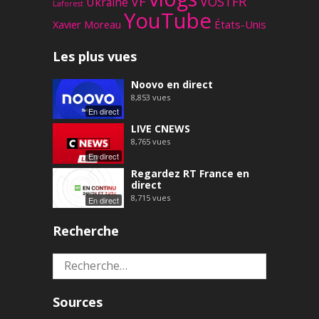
VF
VOSTFR
Ukraine
Laforest
YouTube
Xavier Moreau
États-Unis
Les plus vues
Noovo en direct
8,853
vues
En direct
LIVE CNEWS
8,765
vues
En direct
Regardez RT France en
direct
8,715
vues
En direct
Recherche
Rechercher :
Sources