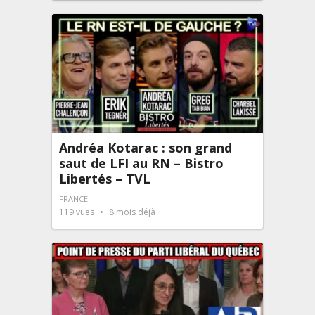
Andréa Kotarac : son grand
saut de LFI au RN – Bistro
Libertés – TVL
FRANCE
119
vues
8 mois déjà