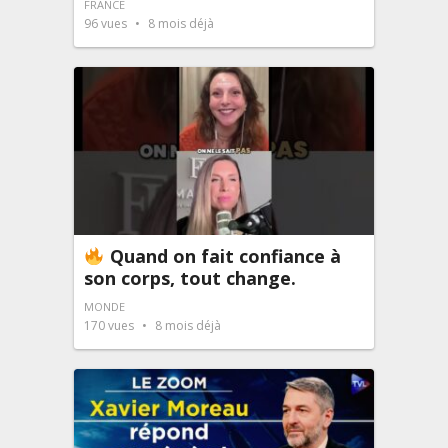
FRANCE
96
vues
8 mois déjà
Quand on fait confiance à
son corps, tout change.
MONDE
170
vues
8 mois déjà