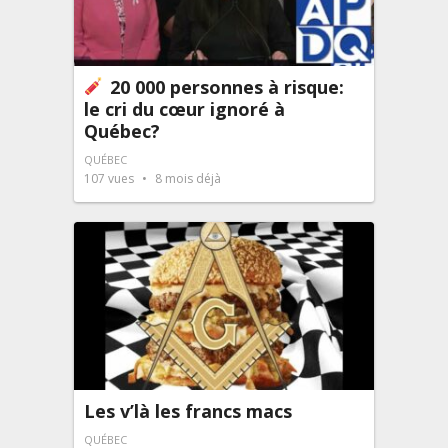
20 000 personnes à risque:
le cri du cœur ignoré à
Québec?
QUÉBEC
107
vues
8 mois déjà
Les v’là les francs macs
QUÉBEC