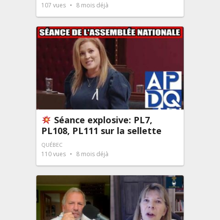
107
vues
8 mois déjà
Séance explosive: PL7,
PL108, PL111 sur la sellette
QUÉBEC
110
vues
8 mois déjà