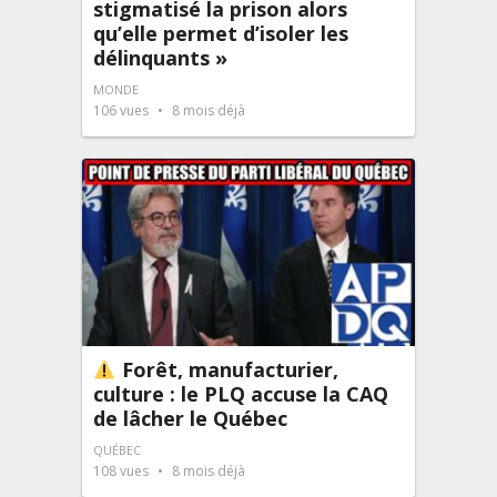
stigmatisé la prison alors
qu’elle permet d’isoler les
délinquants »
MONDE
106
vues
8 mois déjà
Forêt, manufacturier,
culture : le PLQ accuse la CAQ
de lâcher le Québec
QUÉBEC
108
vues
8 mois déjà