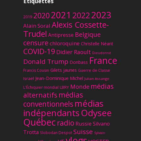
Étiquettes
2023
2021
2022
2020
2019
Alexis Cossette-
Alain Soral
Trudel
Belgique
Antipresse
censure
chloroquine
Christelle Néant
COVID-19
Didier Raoult
Dieudonné
France
Donald Trump
Donbass
Gilets jaunes
Francis Cousin
Guerre de Classe
Jean-Dominique Michel
Israël
Julian Assange
médias
Monde
L'Échiquier mondial
LBRY
médias
alternatifs
médias
conventionnels
Odysee
indépendants
Québec
radio
Russie
Silvano
Suisse
Trotta
Slobodan Despot
Sylvain
vlogs