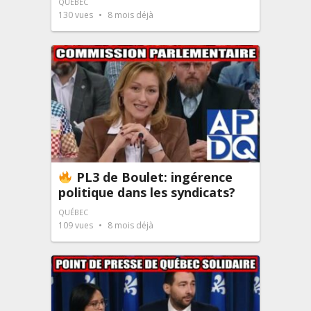
QUÉBEC
130
vues
8 mois déjà
PL3 de Boulet: ingérence
politique dans les syndicats?
QUÉBEC
109
vues
8 mois déjà