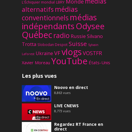
médias
Monde
L'Échiquier mondial
LBRY
médias
alternatifs
médias
conventionnels
Odysee
indépendants
Québec
radio
Russie
Silvano
Suisse
Trotta
Slobodan Despot
Sylvain
vlogs
VF
VOSTFR
Ukraine
Laforest
YouTube
Xavier Moreau
États-Unis
Les plus vues
Noovo en direct
8,863
vues
En direct
LIVE CNEWS
8,773
vues
En direct
Regardez RT France en
direct