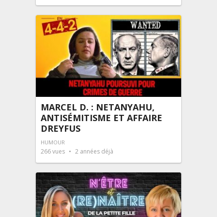
MARCEL D. : NETANYAHU,
ANTISÉMITISME ET AFFAIRE
DREYFUS
HUMOUR
266
vues
2 années déjà