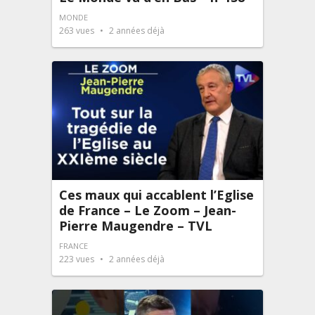
MONDE
263
vues
2 années déjà
Ces maux qui accablent l’Eglise
de France – Le Zoom – Jean-
Pierre Maugendre – TVL
FRANCE
223
vues
2 années déjà