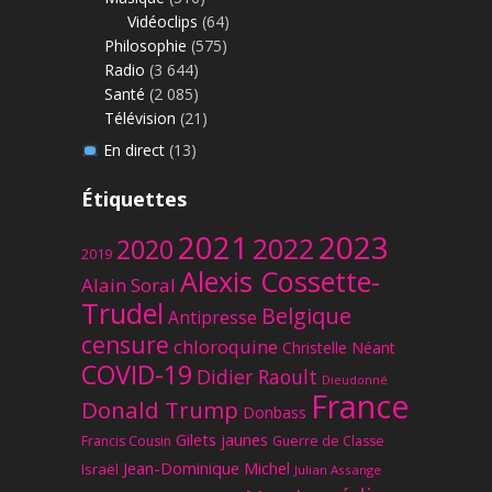
Vidéoclips
(64)
Philosophie
(575)
Radio
(3 644)
Santé
(2 085)
Télévision
(21)
En direct
(13)
Étiquettes
2023
2021
2022
2020
2019
Alexis Cossette-
Alain Soral
Trudel
Belgique
Antipresse
censure
chloroquine
Christelle Néant
COVID-19
Didier Raoult
Dieudonné
France
Donald Trump
Donbass
Gilets jaunes
Francis Cousin
Guerre de Classe
Jean-Dominique Michel
Israël
Julian Assange