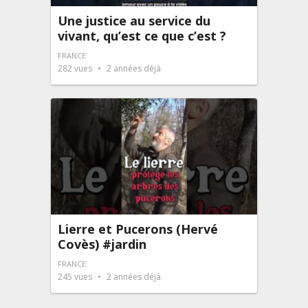
Une justice au service du
vivant, qu’est ce que c’est ?
FRANCE
282
vues
2 années déjà
Lierre et Pucerons (Hervé
Covès) #jardin
FRANCE
245
vues
2 années déjà