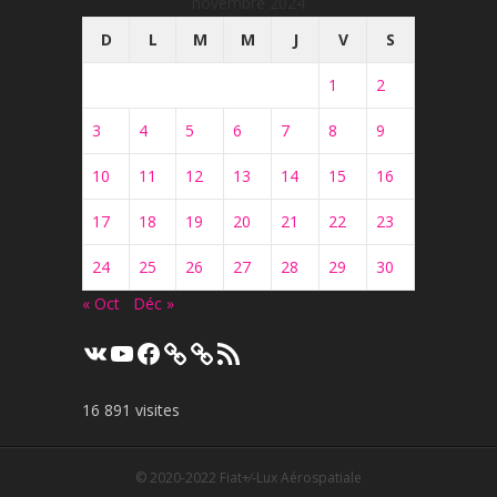
novembre 2024
D
L
M
M
J
V
S
1
2
3
4
5
6
7
8
9
10
11
12
13
14
15
16
17
18
19
20
21
22
23
24
25
26
27
28
29
30
« Oct
Déc »
VK
YouTube
Facebook
Flux
RSS
16 891 visites
© 2020-2022
Fiat+⁄-Lux Aérospatiale