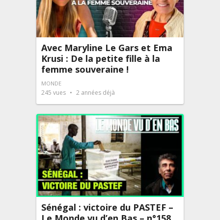
Avec Maryline Le Gars et Ema
Krusi : De la petite fille à la
femme souveraine !
MONDE
245
vues
2 années déjà
Sénégal : victoire du PASTEF –
Le Monde vu d’en Bas – n°158