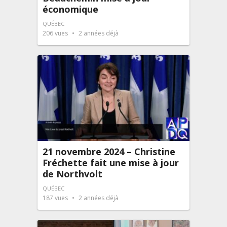
économique
QUÉBEC
206
vues
2 années déjà
21 novembre 2024 – Christine
Fréchette fait une mise à jour
de Northvolt
QUÉBEC
187
vues
2 années déjà