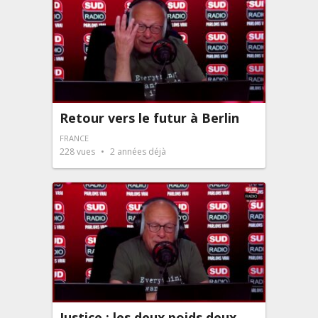
Retour vers le futur à Berlin
FRANCE
228
vues
2 années déjà
Justice : les deux poids deux