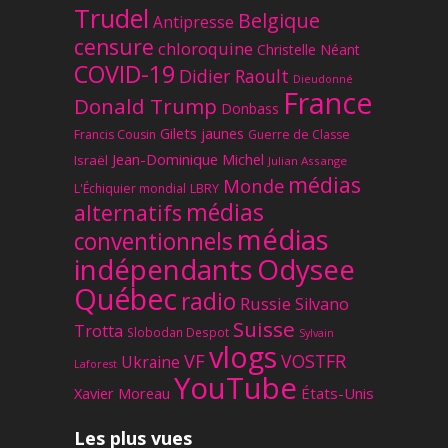
Trudel
Belgique
Antipresse
censure
chloroquine
Christelle Néant
COVID-19
Didier Raoult
Dieudonné
France
Donald Trump
Donbass
Gilets jaunes
Francis Cousin
Guerre de Classe
Jean-Dominique Michel
Israël
Julian Assange
médias
Monde
L'Échiquier mondial
LBRY
médias
alternatifs
médias
conventionnels
Odysee
indépendants
Québec
radio
Russie
Silvano
Suisse
Trotta
Slobodan Despot
Sylvain
vlogs
VF
VOSTFR
Ukraine
Laforest
YouTube
Xavier Moreau
États-Unis
Les plus vues