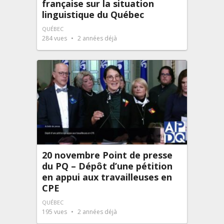
française sur la situation
linguistique du Québec
QUÉBEC
284
vues
2 années déjà
20 novembre Point de presse
du PQ – Dépôt d’une pétition
en appui aux travailleuses en
CPE
QUÉBEC
195
vues
2 années déjà